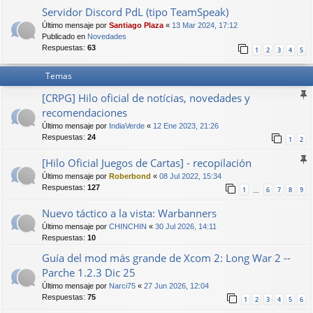
Servidor Discord PdL (tipo TeamSpeak)
Último mensaje por
Santiago Plaza
«
13 Mar 2024, 17:12
Publicado en
Novedades
Respuestas:
63
1
2
3
4
5
Temas
[CRPG] Hilo oficial de notícias, novedades y
recomendaciones
Último mensaje por
IndiaVerde
«
12 Ene 2023, 21:26
Respuestas:
24
1
2
[Hilo Oficial Juegos de Cartas] - recopilación
Último mensaje por
Roberbond
«
08 Jul 2022, 15:34
Respuestas:
127
1
6
7
8
9
…
Nuevo táctico a la vista: Warbanners
Último mensaje por
CHINCHIN
«
30 Jul 2026, 14:11
Respuestas:
10
Guía del mod más grande de Xcom 2: Long War 2 --
Parche 1.2.3 Dic 25
Último mensaje por
Narci75
«
27 Jun 2026, 12:04
Respuestas:
75
1
2
3
4
5
6