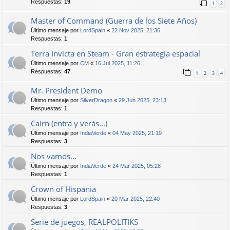
Respuestas:
19
1
2
Master of Command (Guerra de los Siete Años)
Último mensaje por
LordSpain
«
22 Nov 2025, 21:36
Respuestas:
1
Terra Invicta en Steam - Gran estrategia espacial
Último mensaje por
CM
«
16 Jul 2025, 11:26
Respuestas:
47
1
2
3
4
Mr. President Demo
Último mensaje por
SilverDragon
«
29 Jun 2025, 23:13
Respuestas:
1
Cairn (entra y verás...)
Último mensaje por
IndiaVerde
«
04 May 2025, 21:19
Respuestas:
3
Nos vamos...
Último mensaje por
IndiaVerde
«
24 Mar 2025, 05:28
Respuestas:
1
Crown of Hispania
Último mensaje por
LordSpain
«
20 Mar 2025, 22:40
Respuestas:
3
Serie de juegos, REALPOLITIKS