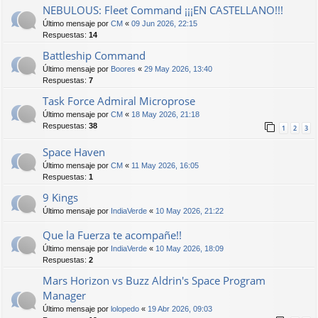
NEBULOUS: Fleet Command ¡¡¡EN CASTELLANO!!!
Último mensaje por
CM
«
09 Jun 2026, 22:15
Respuestas:
14
Battleship Command
Último mensaje por
Boores
«
29 May 2026, 13:40
Respuestas:
7
Task Force Admiral Microprose
Último mensaje por
CM
«
18 May 2026, 21:18
Respuestas:
38
1
2
3
Space Haven
Último mensaje por
CM
«
11 May 2026, 16:05
Respuestas:
1
9 Kings
Último mensaje por
IndiaVerde
«
10 May 2026, 21:22
Que la Fuerza te acompañe!!
Último mensaje por
IndiaVerde
«
10 May 2026, 18:09
Respuestas:
2
Mars Horizon vs Buzz Aldrin's Space Program
Manager
Último mensaje por
lolopedo
«
19 Abr 2026, 09:03