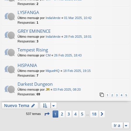
Respuestas:
2
LYSFANGA
Último mensaje por
IndiaVerde
«
01 Mar 2025, 10:42
Respuestas:
1
GREY EMINENCE
Último mensaje por
IndiaVerde
«
28 Feb 2025, 18:01
Respuestas:
3
Tempest Rising
Último mensaje por
CM
«
26 Feb 2025, 18:43
HISPANIA
Último mensaje por
MiguelHQ
«
18 Feb 2025, 19:15
Respuestas:
7
Darkest Dungeon
Último mensaje por
JR
«
03 Feb 2025, 08:20
Respuestas:
69
1
2
3
4
5
Nuevo Tema
Página
1
de
18
2
3
4
5
18
1
Siguiente
537 temas
…
Ir a