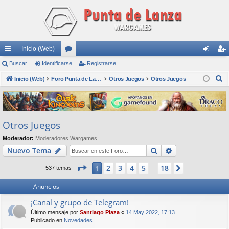
Inicio (Web)
nl
Buscar
Identificarse
or
Registrarse
de
eg
B
ac
Inicio (Web)
os
Foro Punta de Lanza Wargames
Otros Juegos
Otros Juegos
nti
ist
u
es
fic
ra
s
rá
ar
rs
c
Otros Juegos
a
pi
se
e
r
Moderador:
Moderadores Wargames
do
Buscar
Búsqueda avan
Nuevo Tema
s
Página
1
de
18
2
3
4
5
18
1
Siguiente
537 temas
…
Anuncios
¡Canal y grupo de Telegram!
Último mensaje por
Santiago Plaza
«
14 May 2022, 17:13
Publicado en
Novedades