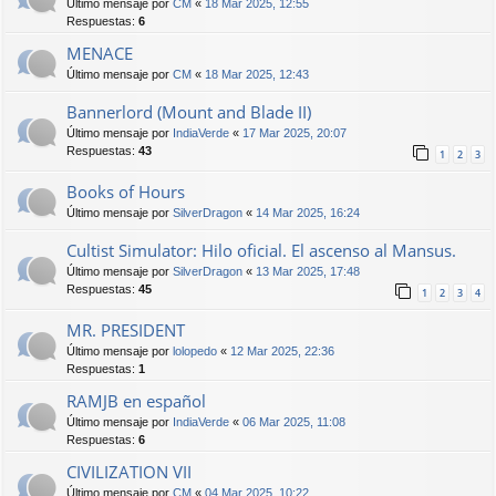
Último mensaje por
CM
«
18 Mar 2025, 12:55
Respuestas:
6
MENACE
Último mensaje por
CM
«
18 Mar 2025, 12:43
Bannerlord (Mount and Blade II)
Último mensaje por
IndiaVerde
«
17 Mar 2025, 20:07
Respuestas:
43
1
2
3
Books of Hours
Último mensaje por
SilverDragon
«
14 Mar 2025, 16:24
Cultist Simulator: Hilo oficial. El ascenso al Mansus.
Último mensaje por
SilverDragon
«
13 Mar 2025, 17:48
Respuestas:
45
1
2
3
4
MR. PRESIDENT
Último mensaje por
lolopedo
«
12 Mar 2025, 22:36
Respuestas:
1
RAMJB en español
Último mensaje por
IndiaVerde
«
06 Mar 2025, 11:08
Respuestas:
6
CIVILIZATION VII
Último mensaje por
CM
«
04 Mar 2025, 10:22