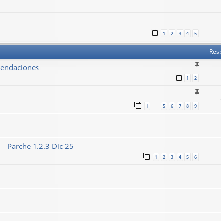
1
2
3
4
5
Res
omendaciones
1
2
1
5
6
7
8
9
…
- Parche 1.2.3 Dic 25
1
2
3
4
5
6