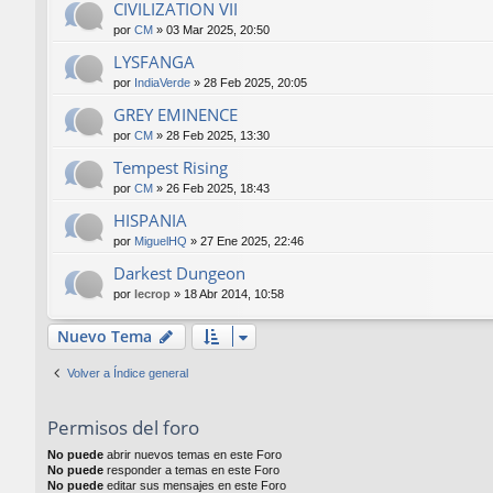
CIVILIZATION VII
por
CM
»
03 Mar 2025, 20:50
LYSFANGA
por
IndiaVerde
»
28 Feb 2025, 20:05
GREY EMINENCE
por
CM
»
28 Feb 2025, 13:30
Tempest Rising
por
CM
»
26 Feb 2025, 18:43
HISPANIA
por
MiguelHQ
»
27 Ene 2025, 22:46
Darkest Dungeon
por
lecrop
»
18 Abr 2014, 10:58
Nuevo Tema
Volver a Índice general
Permisos del foro
No puede
abrir nuevos temas en este Foro
No puede
responder a temas en este Foro
No puede
editar sus mensajes en este Foro