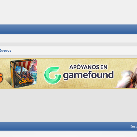
 Juegos
 avanzada
Res