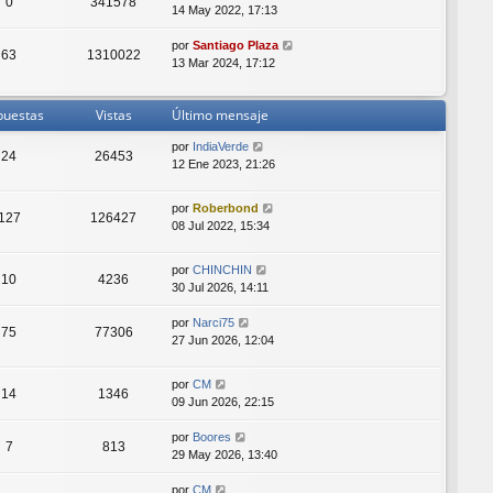
0
341578
14 May 2022, 17:13
por
Santiago Plaza
63
1310022
13 Mar 2024, 17:12
puestas
Vistas
Último mensaje
por
IndiaVerde
24
26453
12 Ene 2023, 21:26
por
Roberbond
127
126427
08 Jul 2022, 15:34
por
CHINCHIN
10
4236
30 Jul 2026, 14:11
por
Narci75
75
77306
27 Jun 2026, 12:04
por
CM
14
1346
09 Jun 2026, 22:15
por
Boores
7
813
29 May 2026, 13:40
por
CM