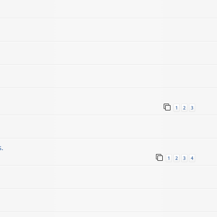
1
2
3
s.
1
2
3
4