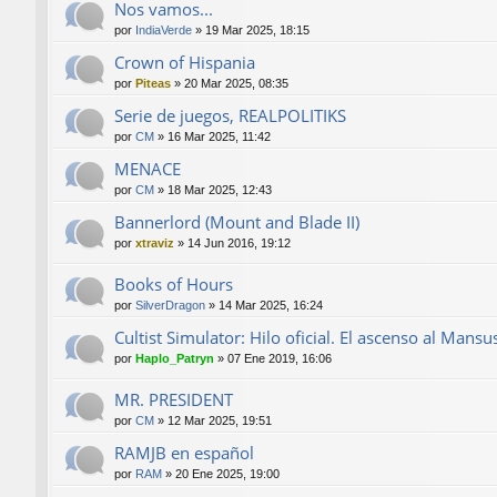
Nos vamos...
por
IndiaVerde
»
19 Mar 2025, 18:15
Crown of Hispania
por
Piteas
»
20 Mar 2025, 08:35
Serie de juegos, REALPOLITIKS
por
CM
»
16 Mar 2025, 11:42
MENACE
por
CM
»
18 Mar 2025, 12:43
Bannerlord (Mount and Blade II)
por
xtraviz
»
14 Jun 2016, 19:12
Books of Hours
por
SilverDragon
»
14 Mar 2025, 16:24
Cultist Simulator: Hilo oficial. El ascenso al Mansu
por
Haplo_Patryn
»
07 Ene 2019, 16:06
MR. PRESIDENT
por
CM
»
12 Mar 2025, 19:51
RAMJB en español
por
RAM
»
20 Ene 2025, 19:00