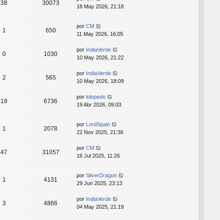
38
30073
18 May 2026, 21:18
por
CM
1
650
11 May 2026, 16:05
por
IndiaVerde
0
1030
10 May 2026, 21:22
por
IndiaVerde
2
565
10 May 2026, 18:09
por
lolopedo
19
6736
19 Abr 2026, 09:03
por
LordSpain
1
2078
22 Nov 2025, 21:36
por
CM
47
31057
16 Jul 2025, 11:26
por
SilverDragon
1
4131
29 Jun 2025, 23:13
por
IndiaVerde
3
4866
04 May 2025, 21:19