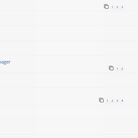
1
2
3
nager
1
2
1
2
3
4