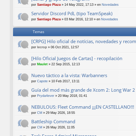
por
Santiago Plaza
»
14 May 2022, 17:13
» en
Novedades
Servidor Discord PdL (tipo TeamSpeak)
por
Santiago Plaza
»
03 Mar 2016, 12:10
» en
Novedades
Temas
[CRPG] Hilo oficial de notícias, novedades y rec
por
lecrop
»
06 Oct 2021, 12:57
[Hilo Oficial Juegos de Cartas] - recopilación
por
Maulet
»
22 Sep 2015, 12:13
Nuevo táctico a la vista: Warbanners
por
Capote
»
10 Feb 2017, 13:11
Guía del mod más grande de Xcom 2: Long War 2 -
por
Pryda4ever
»
20 May 2018, 01:41
NEBULOUS: Fleet Command ¡¡¡EN CASTELLANO!!!
por
CM
»
29 May 2026, 18:55
Battleship Command
por
CM
»
26 May 2026, 11:05
Task Force Admiral Microprose