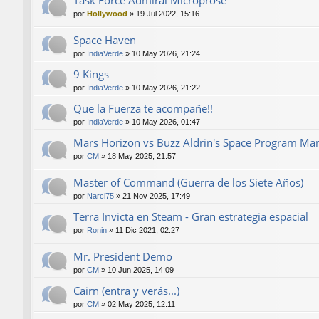
por
Hollywood
»
19 Jul 2022, 15:16
Space Haven
por
IndiaVerde
»
10 May 2026, 21:24
9 Kings
por
IndiaVerde
»
10 May 2026, 21:22
Que la Fuerza te acompañe!!
por
IndiaVerde
»
10 May 2026, 01:47
Mars Horizon vs Buzz Aldrin's Space Program Ma
por
CM
»
18 May 2025, 21:57
Master of Command (Guerra de los Siete Años)
por
Narci75
»
21 Nov 2025, 17:49
Terra Invicta en Steam - Gran estrategia espacial
por
Ronin
»
11 Dic 2021, 02:27
Mr. President Demo
por
CM
»
10 Jun 2025, 14:09
Cairn (entra y verás...)
por
CM
»
02 May 2025, 12:11