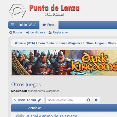
Inicio (Web)
Foros
nl
Buscar
Identificarse
Registrarse
ac
Inicio (Web)
Foro Punta de Lanza Wargames
Otros Juegos
Otros
es
rá
pi
do
s
Otros Juegos
Moderador:
Moderadores Wargames
Buscar
Búsqueda
Nuevo Tema
Anuncios
¡Canal y grupo de Telegram!