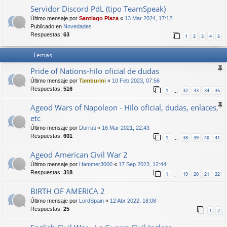
Servidor Discord PdL (tipo TeamSpeak)
Último mensaje por
Santiago Plaza
«
13 Mar 2024, 17:12
Publicado en
Novedades
Respuestas:
63
1
2
3
4
5
Temas
Pride of Nations-hilo oficial de dudas
Último mensaje por
Tamburini
«
10 Feb 2023, 07:56
Respuestas:
516
1
32
33
34
35
…
Ageod Wars of Napoleon - Hilo oficial, dudas, enlaces,
etc
Último mensaje por
Durruti
«
16 Mar 2021, 22:43
Respuestas:
601
1
38
39
40
41
…
Ageod American Civil War 2
Último mensaje por
Hammer3000
«
17 Sep 2023, 12:44
Respuestas:
318
1
19
20
21
22
…
BIRTH OF AMERICA 2
Último mensaje por
LordSpain
«
12 Abr 2022, 18:08
Respuestas:
25
1
2