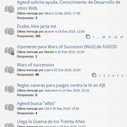
Ageod solicita ayuda. Conocimiento de Desarrollo de
sitios Web.
Último mensaje por
Nikel
«
12 Abr 2019, 17:05
Respuestas:
3
Dudas Alea jacta est
Último mensaje por
picaron
«
19 Ene 2019, 12:08
Respuestas:
341
1
20
21
22
23
…
Oponente para Wars of Succesion (WoS) de AGEOD
Último mensaje por
Maulet
«
02 Ene 2019, 22:04
Respuestas:
1
Wars of succession
Último mensaje por
knjai
«
02 Ene 2019, 20:50
Respuestas:
88
1
2
3
4
5
6
Reglas caseras para juegos contra la IA en AJE
Último mensaje por
Jaitoraken
«
14 Nov 2018, 22:16
Respuestas:
5
Ageod busca "alfas"
Último mensaje por
CM
«
30 Sep 2018, 13:56
Respuestas:
4
Llega la Guerra de los Treinta Años
Último mensaje por
npsergio
«
18 Ago 2018, 11:42