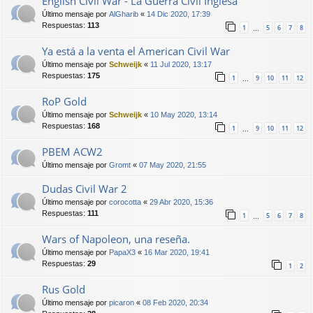
English Civil War - La Guerra Civil Inglesa
Último mensaje por
AlGharib
«
14 Dic 2020, 17:39
Respuestas:
113
1
5
6
7
8
…
Ya está a la venta el American Civil War
Último mensaje por
Schweijk
«
11 Jul 2020, 13:17
Respuestas:
175
1
9
10
11
12
…
RoP Gold
Último mensaje por
Schweijk
«
10 May 2020, 13:14
Respuestas:
168
1
9
10
11
12
…
PBEM ACW2
Último mensaje por
Gromt
«
07 May 2020, 21:55
Dudas Civil War 2
Último mensaje por
corocotta
«
29 Abr 2020, 15:36
Respuestas:
111
1
5
6
7
8
…
Wars of Napoleon, una reseña.
Último mensaje por
PapaX3
«
16 Mar 2020, 19:41
Respuestas:
29
1
2
Rus Gold
Último mensaje por
picaron
«
08 Feb 2020, 20:34