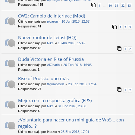
Respuestas:
485
1
30
31
32
33
…
CW2: Cambio de interface (Mod)
Último mensaje por
picaron
«
10 Jun 2018, 12:57
Respuestas:
41
1
2
3
Nuevo motor de Leibst (HQ)
Último mensaje por
Nikel
«
18 Abr 2018, 15:42
Respuestas:
18
1
2
Duda Victoria en Rise of Prussia
Último mensaje por
AlGharib
«
26 Feb 2018, 16:05
Respuestas:
1
Rise of Prussia: uno más
Último mensaje por
8igualdos0s
«
23 Feb 2018, 17:54
Respuestas:
27
1
2
Mejora en la respuesta gráfica (FPS)
Último mensaje por
Nikel
«
31 Ene 2018, 23:08
Respuestas:
4
¿Voluntario para hacer una mini-guía de WoS... con
regalo...?
Último mensaje por
Hetzer
«
25 Ene 2018, 17:01