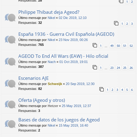
Respuestas:
28
1
2
Philippe Thibaut deja Ageod?
Último mensaje por
Nikel
«
02 Dic 2019, 12:10
Respuestas:
32
1
2
3
España 1936 - Guerra Civil Española (AGEOD)
Último mensaje por
Nikel
«
23 Nov 2019, 00:26
Respuestas:
765
1
49
50
51
52
…
AGEOD To End All Wars (EAW) - Hilo oficial
Último mensaje por
Nach
«
01 Oct 2019, 19:01
Respuestas:
387
1
23
24
25
26
…
Escenarios AJE
Último mensaje por
Schweijk
«
20 Sep 2019, 12:30
Respuestas:
82
1
2
3
4
5
6
Oferta (Ageod y otros)
Último mensaje por
Hetzer
«
25 May 2019, 12:37
Respuestas:
3
Bases de datos de los juegos de Ageod
Último mensaje por
Nikel
«
15 May 2019, 16:40
Respuestas:
2