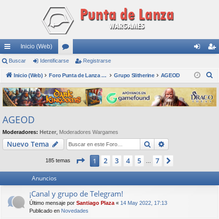
Inicio (Web)
nl
Buscar
Identificarse
or
Registrarse
de
eg
B
ac
Inicio (Web)
os
Foro Punta de Lanza Wargames
Grupo Slitherine
AGEOD
nti
ist
u
es
fic
ra
s
rá
ar
rs
c
AGEOD
a
pi
se
e
r
Moderadores:
Hetzer
,
Moderadores Wargames
do
Buscar
Búsqueda avan
Nuevo Tema
s
Página
1
de
7
2
3
4
5
7
1
Siguiente
185 temas
…
Anuncios
¡Canal y grupo de Telegram!
Último mensaje por
Santiago Plaza
«
14 May 2022, 17:13
Publicado en
Novedades