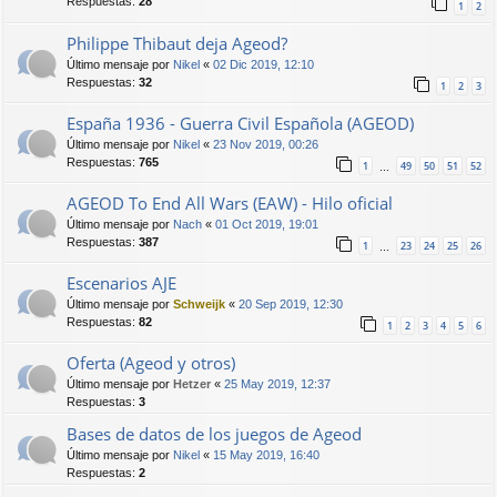
Respuestas:
28
1
2
Philippe Thibaut deja Ageod?
Último mensaje por
Nikel
«
02 Dic 2019, 12:10
Respuestas:
32
1
2
3
España 1936 - Guerra Civil Española (AGEOD)
Último mensaje por
Nikel
«
23 Nov 2019, 00:26
Respuestas:
765
1
49
50
51
52
…
AGEOD To End All Wars (EAW) - Hilo oficial
Último mensaje por
Nach
«
01 Oct 2019, 19:01
Respuestas:
387
1
23
24
25
26
…
Escenarios AJE
Último mensaje por
Schweijk
«
20 Sep 2019, 12:30
Respuestas:
82
1
2
3
4
5
6
Oferta (Ageod y otros)
Último mensaje por
Hetzer
«
25 May 2019, 12:37
Respuestas:
3
Bases de datos de los juegos de Ageod
Último mensaje por
Nikel
«
15 May 2019, 16:40
Respuestas:
2