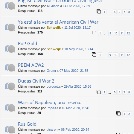
English Civil War - La Guerra Civil Inglesa
Último mensaje por
AlGharib
«
14 Dic 2020, 17:39
Respuestas:
113
1
5
6
7
8
…
Ya está a la venta el American Civil War
Último mensaje por
Schweijk
«
11 Jul 2020, 13:17
Respuestas:
175
1
9
10
11
12
…
RoP Gold
Último mensaje por
Schweijk
«
10 May 2020, 13:14
Respuestas:
168
1
9
10
11
12
…
PBEM ACW2
Último mensaje por
Gromt
«
07 May 2020, 21:55
Dudas Civil War 2
Último mensaje por
corocotta
«
29 Abr 2020, 15:36
Respuestas:
111
1
5
6
7
8
…
Wars of Napoleon, una reseña.
Último mensaje por
PapaX3
«
16 Mar 2020, 19:41
Respuestas:
29
1
2
Rus Gold
Último mensaje por
picaron
«
08 Feb 2020, 20:34