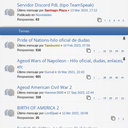
Servidor Discord PdL (tipo TeamSpeak)
Último mensaje por
Santiago Plaza
«
13 Mar 2024, 17:12
Publicado en
Novedades
Respuestas:
63
1
2
3
4
5
Temas
Pride of Nations-hilo oficial de dudas
Último mensaje por
Tamburini
«
10 Feb 2023, 07:56
Respuestas:
516
1
32
33
34
35
…
Ageod Wars of Napoleon - Hilo oficial, dudas, enlaces,
etc
Último mensaje por
Durruti
«
16 Mar 2021, 22:43
Respuestas:
601
1
38
39
40
41
…
Ageod American Civil War 2
Último mensaje por
Hammer3000
«
17 Sep 2023, 12:44
Respuestas:
318
1
19
20
21
22
…
BIRTH OF AMERICA 2
Último mensaje por
LordSpain
«
12 Abr 2022, 18:08
Respuestas:
25
1
2