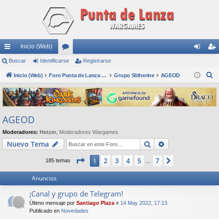
Inicio (Web)
nl
Buscar
Identificarse
or
Registrarse
de
eg
B
ac
Inicio (Web)
os
Foro Punta de Lanza Wargames
Grupo Slitherine
AGEOD
nti
ist
u
es
fic
ra
s
rá
ar
rs
c
AGEOD
a
pi
se
e
r
Moderadores:
Hetzer
,
Moderadores Wargames
do
Buscar
Búsqueda avan
Nuevo Tema
s
Página
1
de
7
2
3
4
5
7
1
Siguiente
185 temas
…
Anuncios
¡Canal y grupo de Telegram!
Último mensaje por
Santiago Plaza
«
14 May 2022, 17:13
Publicado en
Novedades