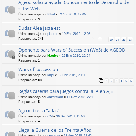
Ageod solicita ayuda. Conocimiento de Desarrollo de
sitios Web.
Último mensaje por
Nikel
«
12 Abr 2019, 17:05
Respuestas:
3
Dudas Alea jacta est
Último mensaje por
picaron
«
19 Ene 2019, 12:08
Respuestas:
341
1
20
21
22
23
…
Oponente para Wars of Succesion (WoS) de AGEOD
Último mensaje por
Maulet
«
02 Ene 2019, 22:04
Respuestas:
1
Wars of succession
Último mensaje por
knjai
«
02 Ene 2019, 20:50
Respuestas:
88
1
2
3
4
5
6
Reglas caseras para juegos contra la IA en AJE
Último mensaje por
Jaitoraken
«
14 Nov 2018, 22:16
Respuestas:
5
Ageod busca "alfas"
Último mensaje por
CM
«
30 Sep 2018, 13:56
Respuestas:
4
Llega la Guerra de los Treinta Años
Último mensaje por
npsergio
«
18 Ago 2018, 11:42