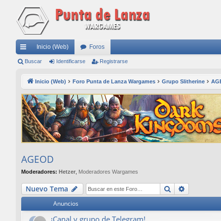
Inicio (Web)
Foros
nl
Buscar
Identificarse
Registrarse
ac
Inicio (Web)
Foro Punta de Lanza Wargames
Grupo Slitherine
AG
es
rá
pi
do
s
AGEOD
Moderadores:
Hetzer
,
Moderadores Wargames
Buscar
Búsqueda
Nuevo Tema
Anuncios
¡Canal y grupo de Telegram!