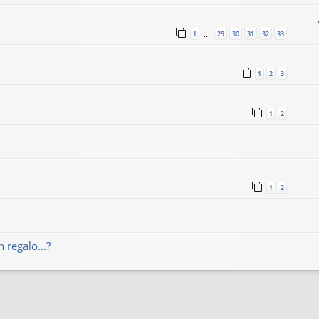
1
29
30
31
32
33
…
1
2
3
1
2
1
2
 regalo...?