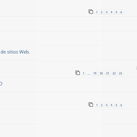
1
2
3
4
5
6
de sitios Web.
1
19
20
21
22
23
…
OD
1
2
3
4
5
6