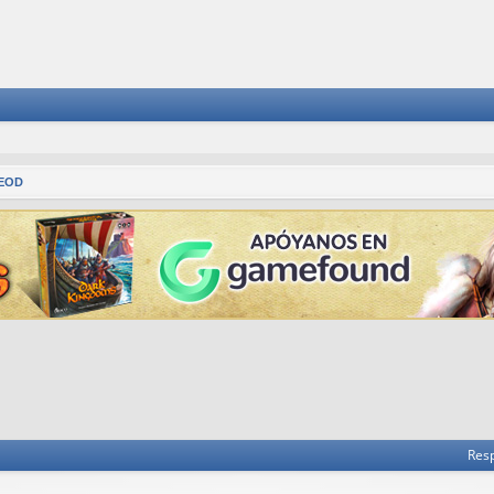
EOD
 avanzada
Res