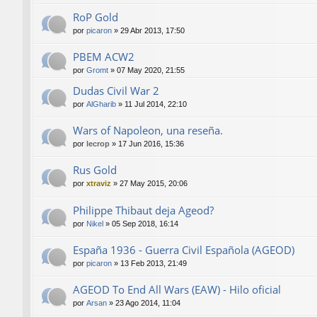
RoP Gold
por
picaron
»
29 Abr 2013, 17:50
PBEM ACW2
por
Gromt
»
07 May 2020, 21:55
Dudas Civil War 2
por
AlGharib
»
11 Jul 2014, 22:10
Wars of Napoleon, una reseña.
por
lecrop
»
17 Jun 2016, 15:36
Rus Gold
por
xtraviz
»
27 May 2015, 20:06
Philippe Thibaut deja Ageod?
por
Nikel
»
05 Sep 2018, 16:14
España 1936 - Guerra Civil Española (AGEOD)
por
picaron
»
13 Feb 2013, 21:49
AGEOD To End All Wars (EAW) - Hilo oficial
por
Arsan
»
23 Ago 2014, 11:04