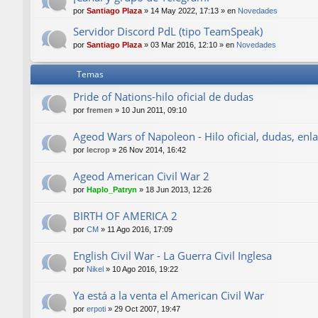
por
Santiago Plaza
»
14 May 2022, 17:13
» en
Novedades
Servidor Discord PdL (tipo TeamSpeak)
por
Santiago Plaza
»
03 Mar 2016, 12:10
» en
Novedades
Temas
Pride of Nations-hilo oficial de dudas
por
fremen
»
10 Jun 2011, 09:10
Ageod Wars of Napoleon - Hilo oficial, dudas, enla
por
lecrop
»
26 Nov 2014, 16:42
Ageod American Civil War 2
por
Haplo_Patryn
»
18 Jun 2013, 12:26
BIRTH OF AMERICA 2
por
CM
»
11 Ago 2016, 17:09
English Civil War - La Guerra Civil Inglesa
por
Nikel
»
10 Ago 2016, 19:22
Ya está a la venta el American Civil War
por
erpoti
»
29 Oct 2007, 19:47