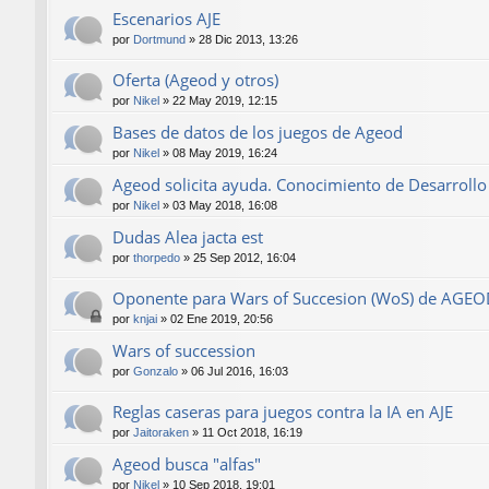
Escenarios AJE
por
Dortmund
»
28 Dic 2013, 13:26
Oferta (Ageod y otros)
por
Nikel
»
22 May 2019, 12:15
Bases de datos de los juegos de Ageod
por
Nikel
»
08 May 2019, 16:24
Ageod solicita ayuda. Conocimiento de Desarrollo 
por
Nikel
»
03 May 2018, 16:08
Dudas Alea jacta est
por
thorpedo
»
25 Sep 2012, 16:04
Oponente para Wars of Succesion (WoS) de AGE
por
knjai
»
02 Ene 2019, 20:56
Wars of succession
por
Gonzalo
»
06 Jul 2016, 16:03
Reglas caseras para juegos contra la IA en AJE
por
Jaitoraken
»
11 Oct 2018, 16:19
Ageod busca "alfas"
por
Nikel
»
10 Sep 2018, 19:01