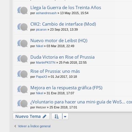
Llega la Guerra de los Treinta Años
por
ashandresash
»
13 May 2015, 15:54
CW2: Cambio de interface (Mod)
por
picaron
»
23 Sep 2013, 13:39
Nuevo motor de Leibst (HQ)
por
Nikel
»
03 Mar 2018, 22:49
Duda Victoria en Rise of Prussia
por
MartinPKSTN
»
25 Feb 2018, 22:55
Rise of Prussia: uno más
por
PapaX3
»
01 Jul 2017, 10:18
Mejora en la respuesta gráfica (FPS)
por
Nikel
»
31 Ene 2018, 17:07
¿Voluntario para hacer una mini-guía de WoS... con
por
Hetzer
»
25 Ene 2018, 17:01
Nuevo Tema
Volver a Índice general