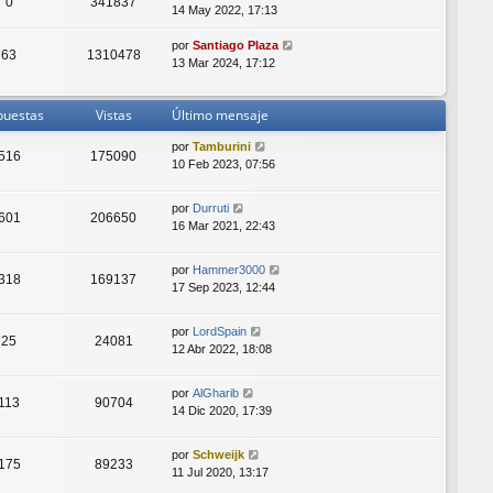
0
341837
14 May 2022, 17:13
por
Santiago Plaza
63
1310478
13 Mar 2024, 17:12
puestas
Vistas
Último mensaje
por
Tamburini
516
175090
10 Feb 2023, 07:56
por
Durruti
601
206650
16 Mar 2021, 22:43
por
Hammer3000
318
169137
17 Sep 2023, 12:44
por
LordSpain
25
24081
12 Abr 2022, 18:08
por
AlGharib
113
90704
14 Dic 2020, 17:39
por
Schweijk
175
89233
11 Jul 2020, 13:17