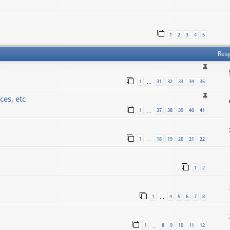
1
2
3
4
5
Res
1
31
32
33
34
35
…
ces, etc
1
37
38
39
40
41
…
1
18
19
20
21
22
…
1
2
1
4
5
6
7
8
…
1
8
9
10
11
12
…