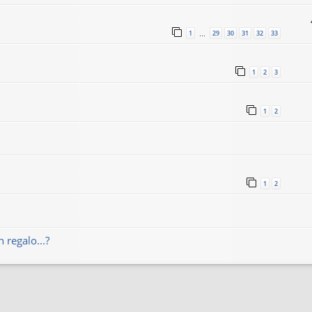
1
29
30
31
32
33
…
1
2
3
1
2
1
2
 regalo...?