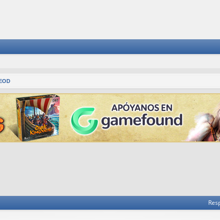
EOD
 avanzada
Res