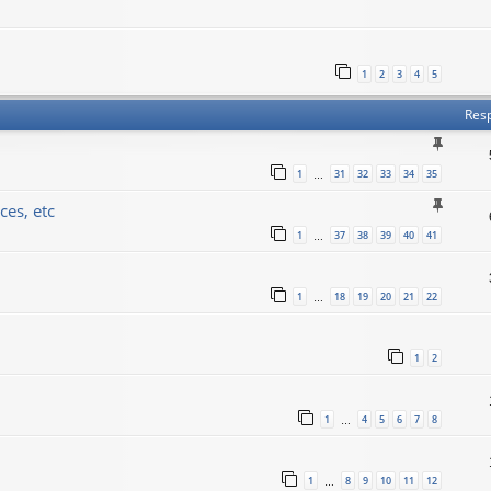
1
2
3
4
5
Res
1
31
32
33
34
35
…
ces, etc
1
37
38
39
40
41
…
1
18
19
20
21
22
…
1
2
1
4
5
6
7
8
…
1
8
9
10
11
12
…