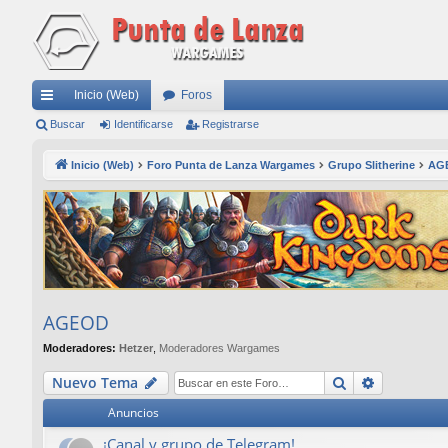
Inicio (Web)
Foros
nl
Buscar
Identificarse
Registrarse
ac
Inicio (Web)
Foro Punta de Lanza Wargames
Grupo Slitherine
AG
es
rá
pi
do
s
AGEOD
Moderadores:
Hetzer
,
Moderadores Wargames
Buscar
Búsqueda
Nuevo Tema
Anuncios
¡Canal y grupo de Telegram!