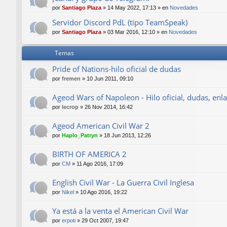
por
Santiago Plaza
»
14 May 2022, 17:13
» en
Novedades
Servidor Discord PdL (tipo TeamSpeak)
por
Santiago Plaza
»
03 Mar 2016, 12:10
» en
Novedades
Temas
Pride of Nations-hilo oficial de dudas
por
fremen
»
10 Jun 2011, 09:10
Ageod Wars of Napoleon - Hilo oficial, dudas, enla
por
lecrop
»
26 Nov 2014, 16:42
Ageod American Civil War 2
por
Haplo_Patryn
»
18 Jun 2013, 12:26
BIRTH OF AMERICA 2
por
CM
»
11 Ago 2016, 17:09
English Civil War - La Guerra Civil Inglesa
por
Nikel
»
10 Ago 2016, 19:22
Ya está a la venta el American Civil War
por
erpoti
»
29 Oct 2007, 19:47