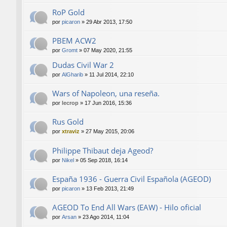
RoP Gold
por
picaron
»
29 Abr 2013, 17:50
PBEM ACW2
por
Gromt
»
07 May 2020, 21:55
Dudas Civil War 2
por
AlGharib
»
11 Jul 2014, 22:10
Wars of Napoleon, una reseña.
por
lecrop
»
17 Jun 2016, 15:36
Rus Gold
por
xtraviz
»
27 May 2015, 20:06
Philippe Thibaut deja Ageod?
por
Nikel
»
05 Sep 2018, 16:14
España 1936 - Guerra Civil Española (AGEOD)
por
picaron
»
13 Feb 2013, 21:49
AGEOD To End All Wars (EAW) - Hilo oficial
por
Arsan
»
23 Ago 2014, 11:04