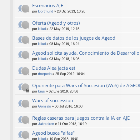
Escenarios AJE
por
Dortmund
»
28 Dic 2013, 13:26
Oferta (Ageod y otros)
por
Nikel
»
22 May 2019, 12:15
Bases de datos de los juegos de Ageod
por
Nikel
»
08 May 2019, 16:24
Ageod solicita ayuda. Conocimiento de Desarrollo 
por
Nikel
»
03 May 2018, 16:08
Dudas Alea jacta est
por
thorpedo
»
25 Sep 2012, 16:04
Oponente para Wars of Succesion (WoS) de AGE
por
knjai
»
02 Ene 2019, 20:56
Wars of succession
por
Gonzalo
»
06 Jul 2016, 16:03
Reglas caseras para juegos contra la IA en AJE
por
Jaitoraken
»
11 Oct 2018, 16:19
Ageod busca "alfas"
por
Nikel
»
10 Sep 2018, 19:01