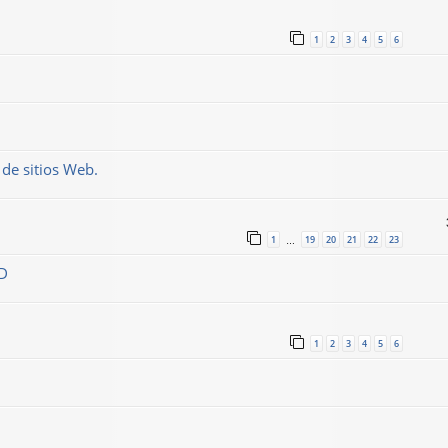
1
2
3
4
5
6
de sitios Web.
1
19
20
21
22
23
…
OD
1
2
3
4
5
6