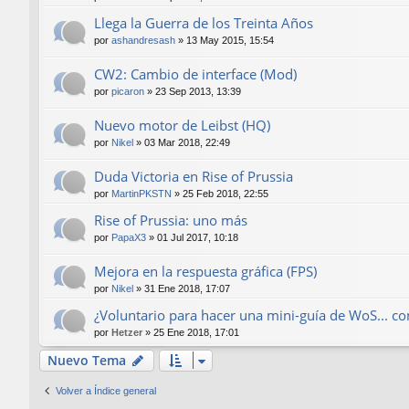
Llega la Guerra de los Treinta Años
por
ashandresash
»
13 May 2015, 15:54
CW2: Cambio de interface (Mod)
por
picaron
»
23 Sep 2013, 13:39
Nuevo motor de Leibst (HQ)
por
Nikel
»
03 Mar 2018, 22:49
Duda Victoria en Rise of Prussia
por
MartinPKSTN
»
25 Feb 2018, 22:55
Rise of Prussia: uno más
por
PapaX3
»
01 Jul 2017, 10:18
Mejora en la respuesta gráfica (FPS)
por
Nikel
»
31 Ene 2018, 17:07
¿Voluntario para hacer una mini-guía de WoS... con
por
Hetzer
»
25 Ene 2018, 17:01
Nuevo Tema
Volver a Índice general