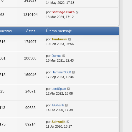
0
341627
14 May 2022, 17:13
por
Santiago Plaza
63
1310104
13 Mar 2024, 17:12
puestas
Vistas
Último mensaje
por
Tamburini
516
174997
10 Feb 2023, 07:56
por
Durruti
601
206508
16 Mar 2021, 22:43
por
Hammer3000
318
169046
17 Sep 2023, 12:44
por
LordSpain
25
24071
12 Abr 2022, 18:08
por
AlGharib
113
90633
14 Dic 2020, 17:39
por
Schweijk
175
89214
11 Jul 2020, 13:17