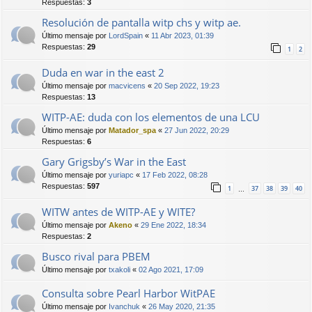
Respuestas:
3
Resolución de pantalla witp chs y witp ae.
Último mensaje por
LordSpain
«
11 Abr 2023, 01:39
Respuestas:
29
1
2
Duda en war in the east 2
Último mensaje por
macvicens
«
20 Sep 2022, 19:23
Respuestas:
13
WITP-AE: duda con los elementos de una LCU
Último mensaje por
Matador_spa
«
27 Jun 2022, 20:29
Respuestas:
6
Gary Grigsby’s War in the East
Último mensaje por
yuriapc
«
17 Feb 2022, 08:28
Respuestas:
597
1
37
38
39
40
…
WITW antes de WITP-AE y WITE?
Último mensaje por
Akeno
«
29 Ene 2022, 18:34
Respuestas:
2
Busco rival para PBEM
Último mensaje por
txakoli
«
02 Ago 2021, 17:09
Consulta sobre Pearl Harbor WitPAE
Último mensaje por
Ivanchuk
«
26 May 2020, 21:35