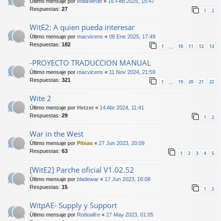
Último mensaje por
IndiaVerde
«
16 Feb 2025, 15:47
Respuestas:
27
1
2
WitE2: A quien pueda interesar
Último mensaje por
macvicens
«
08 Ene 2025, 17:49
Respuestas:
182
1
10
11
12
13
…
-PROYECTO TRADUCCION MANUAL
Último mensaje por
macvicens
«
11 Nov 2024, 21:59
Respuestas:
321
1
19
20
21
22
…
Wite 2
Último mensaje por
Hetzer
«
14 Abr 2024, 11:41
Respuestas:
29
1
2
War in the West
Último mensaje por
Piteas
«
27 Jun 2023, 20:09
Respuestas:
63
1
2
3
4
5
[WitE2] Parche oficial V1.02.52
Último mensaje por
bladewar
«
17 Jun 2023, 16:08
Respuestas:
15
1
2
WitpAE- Supply y Support
Último mensaje por
Rodoalfre
«
27 May 2023, 01:05