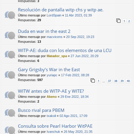
Respuestas:
3
Resolución de pantalla witp chs y witp ae.
Último mensaje por
LordSpain
«
11 Abr 2023, 01:39
Respuestas:
29
1
2
Duda en war in the east 2
Último mensaje por
macvicens
«
20 Sep 2022, 19:23
Respuestas:
13
WITP-AE: duda con los elementos de una LCU
Último mensaje por
Matador_spa
«
27 Jun 2022, 20:29
Respuestas:
6
Gary Grigsby’s War in the East
Último mensaje por
yuriapc
«
17 Feb 2022, 08:28
Respuestas:
597
1
37
38
39
40
…
WITW antes de WITP-AE y WITE?
Último mensaje por
Akeno
«
29 Ene 2022, 18:34
Respuestas:
2
Busco rival para PBEM
Último mensaje por
txakoli
«
02 Ago 2021, 17:09
Consulta sobre Pearl Harbor WitPAE
Último mensaje por
Ivanchuk
«
26 May 2020, 21:35