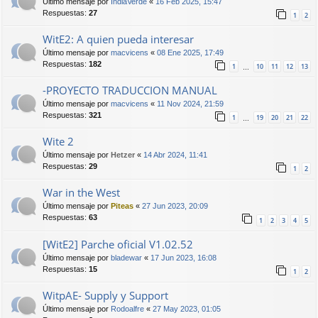
Último mensaje por
IndiaVerde
«
16 Feb 2025, 15:47
Respuestas:
27
1
2
WitE2: A quien pueda interesar
Último mensaje por
macvicens
«
08 Ene 2025, 17:49
Respuestas:
182
1
10
11
12
13
…
-PROYECTO TRADUCCION MANUAL
Último mensaje por
macvicens
«
11 Nov 2024, 21:59
Respuestas:
321
1
19
20
21
22
…
Wite 2
Último mensaje por
Hetzer
«
14 Abr 2024, 11:41
Respuestas:
29
1
2
War in the West
Último mensaje por
Piteas
«
27 Jun 2023, 20:09
Respuestas:
63
1
2
3
4
5
[WitE2] Parche oficial V1.02.52
Último mensaje por
bladewar
«
17 Jun 2023, 16:08
Respuestas:
15
1
2
WitpAE- Supply y Support
Último mensaje por
Rodoalfre
«
27 May 2023, 01:05