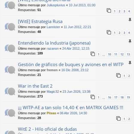
Último mensaje por
Juliuspluvius
«
10 Jul 2013, 01:00
Respuestas:
51
1
2
3
4
[WitE] Estrategia Rusa
Último mensaje por
Lannister
«
11 Jun 2012, 22:21
Respuestas:
48
1
2
3
4
Entendiendo la Industria (japonesa)
Último mensaje por
razanon
«
24 Abr 2012, 12:15
Respuestas:
189
1
10
11
12
13
…
Gestión de gráficos de buques y aviones en el WITP
Último mensaje por
fremen
«
16 Dic 2008, 23:12
Respuestas:
21
1
2
War in the East 2
Último mensaje por
Magic32
«
23 Jun 2026, 13:38
Respuestas:
273
1
16
17
18
19
…
¡¡¡ WITP-AE a tan solo 14,40 € en MATRIX GAMES !!!
Último mensaje por
Piteas
«
06 Abr 2026, 14:30
Respuestas:
28
1
2
WitE 2 - Hilo oficial de dudas