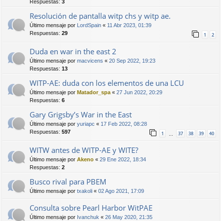
Respuestas:
3
Resolución de pantalla witp chs y witp ae.
Último mensaje por
LordSpain
«
11 Abr 2023, 01:39
Respuestas:
29
1
2
Duda en war in the east 2
Último mensaje por
macvicens
«
20 Sep 2022, 19:23
Respuestas:
13
WITP-AE: duda con los elementos de una LCU
Último mensaje por
Matador_spa
«
27 Jun 2022, 20:29
Respuestas:
6
Gary Grigsby’s War in the East
Último mensaje por
yuriapc
«
17 Feb 2022, 08:28
Respuestas:
597
1
37
38
39
40
…
WITW antes de WITP-AE y WITE?
Último mensaje por
Akeno
«
29 Ene 2022, 18:34
Respuestas:
2
Busco rival para PBEM
Último mensaje por
txakoli
«
02 Ago 2021, 17:09
Consulta sobre Pearl Harbor WitPAE
Último mensaje por
Ivanchuk
«
26 May 2020, 21:35