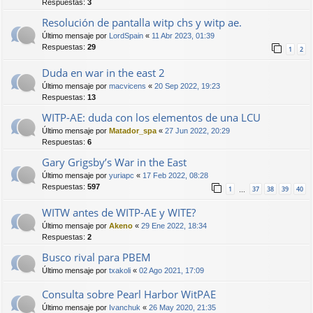
Respuestas:
3
Resolución de pantalla witp chs y witp ae.
Último mensaje por
LordSpain
«
11 Abr 2023, 01:39
Respuestas:
29
1
2
Duda en war in the east 2
Último mensaje por
macvicens
«
20 Sep 2022, 19:23
Respuestas:
13
WITP-AE: duda con los elementos de una LCU
Último mensaje por
Matador_spa
«
27 Jun 2022, 20:29
Respuestas:
6
Gary Grigsby’s War in the East
Último mensaje por
yuriapc
«
17 Feb 2022, 08:28
Respuestas:
597
1
37
38
39
40
…
WITW antes de WITP-AE y WITE?
Último mensaje por
Akeno
«
29 Ene 2022, 18:34
Respuestas:
2
Busco rival para PBEM
Último mensaje por
txakoli
«
02 Ago 2021, 17:09
Consulta sobre Pearl Harbor WitPAE
Último mensaje por
Ivanchuk
«
26 May 2020, 21:35