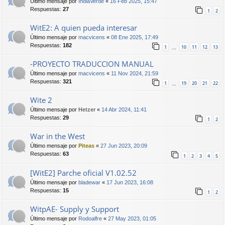
Último mensaje por
IndiaVerde
«
16 Feb 2025, 15:47
Respuestas:
27
1
2
WitE2: A quien pueda interesar
Último mensaje por
macvicens
«
08 Ene 2025, 17:49
Respuestas:
182
1
10
11
12
13
…
-PROYECTO TRADUCCION MANUAL
Último mensaje por
macvicens
«
11 Nov 2024, 21:59
Respuestas:
321
1
19
20
21
22
…
Wite 2
Último mensaje por
Hetzer
«
14 Abr 2024, 11:41
Respuestas:
29
1
2
War in the West
Último mensaje por
Piteas
«
27 Jun 2023, 20:09
Respuestas:
63
1
2
3
4
5
[WitE2] Parche oficial V1.02.52
Último mensaje por
bladewar
«
17 Jun 2023, 16:08
Respuestas:
15
1
2
WitpAE- Supply y Support
Último mensaje por
Rodoalfre
«
27 May 2023, 01:05