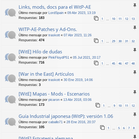
Links, mods, docs para el WitP-AE
Último mensaje por
LordSpain
«
09 Abr 2023, 13:19
Respuestas:
183
1
10
11
12
13
…
WITP-AE-Patches y Ad-Ons.
Último mensaje por
traskott
«
07 Abr 2023, 11:26
Respuestas:
474
1
29
30
31
32
…
[WitE] Hilo de dudas
Último mensaje por
PinkFloydP51
«
05 Jul 2021, 20:17
Respuestas:
716
1
45
46
47
48
…
[War in the East] Artículos
Último mensaje por
traskott
«
30 Ene 2019, 14:06
Respuestas:
3
[WitE] Mapas - Mods - Escenarios
Último mensaje por
picaron
«
13 Abr 2018, 03:06
Respuestas:
173
1
9
10
11
12
…
Guía Industrial japonesa (WitP): versión 1.06
Último mensaje por
caballo71
«
28 Ene 2016, 20:37
Respuestas:
105
1
5
6
7
8
…
[WitE] Estrategia alemana