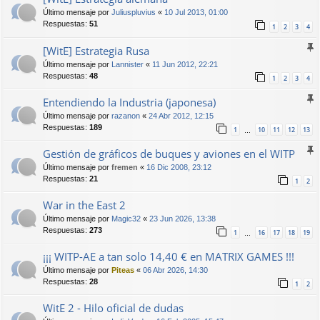
Último mensaje por
Juliuspluvius
«
10 Jul 2013, 01:00
Respuestas:
51
1
2
3
4
[WitE] Estrategia Rusa
Último mensaje por
Lannister
«
11 Jun 2012, 22:21
Respuestas:
48
1
2
3
4
Entendiendo la Industria (japonesa)
Último mensaje por
razanon
«
24 Abr 2012, 12:15
Respuestas:
189
1
10
11
12
13
…
Gestión de gráficos de buques y aviones en el WITP
Último mensaje por
fremen
«
16 Dic 2008, 23:12
Respuestas:
21
1
2
War in the East 2
Último mensaje por
Magic32
«
23 Jun 2026, 13:38
Respuestas:
273
1
16
17
18
19
…
¡¡¡ WITP-AE a tan solo 14,40 € en MATRIX GAMES !!!
Último mensaje por
Piteas
«
06 Abr 2026, 14:30
Respuestas:
28
1
2
WitE 2 - Hilo oficial de dudas