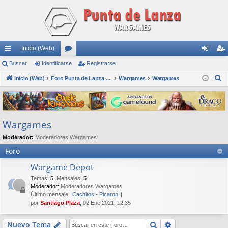
Inicio (Web)
nl
Buscar
Identificarse
or
Registrarse
de
eg
B
ac
Inicio (Web)
os
Foro Punta de Lanza Wargames
Wargames
Wargames
nti
ist
u
es
fic
ra
s
rá
ar
rs
c
Wargames
a
pi
se
e
r
Moderador:
Moderadores Wargames
do
Foro
s
Wargame Depot
Temas
:
5
,
Mensajes
:
5
Moderador:
Moderadores Wargames
Último mensaje:
Cachitos - Picaron
por
Santiago Plaza
, 02 Ene 2021, 12:35
Buscar
Búsqueda avan
Nuevo Tema