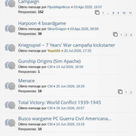
Campaign
Último mensaje por
PijusMagnificus
«
03 Ago 2026, 19:07
Respuestas:
152
1
8
9
10
11
…
Harpoon 4 boardgame
Último mensaje por
SilverDragon
«
03 Ago 2026, 00:58
Respuestas:
39
1
2
3
Kriegsspiel ~ 7 Years' War campaña kickstarter
Último mensaje por
Yoye101
«
20 Jul 2026, 17:33
Gunship Origins (Sim Apache)
Último mensaje por
CM
«
13 Jul 2026, 16:59
Respuestas:
1
Menace
Último mensaje por
CM
«
25 Jun 2026, 18:29
Respuestas:
19
1
2
Total Victory: World Conflict 1939-1945
Último mensaje por
CM
«
19 Jun 2026, 20:57
Busco wargame PC Guerra Civil Americana...
Último mensaje por
CM
«
14 Jun 2026, 13:19
Respuestas:
10