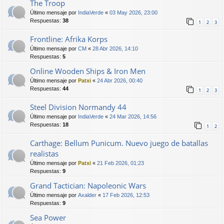
The Troop
Último mensaje por
IndiaVerde
«
03 May 2026, 23:00
Respuestas:
38
1
2
3
Frontline: Afrika Korps
Último mensaje por
CM
«
28 Abr 2026, 14:10
Respuestas:
5
Online Wooden Ships & Iron Men
Último mensaje por
Patxi
«
24 Abr 2026, 00:40
Respuestas:
44
1
2
3
Steel Division Normandy 44
Último mensaje por
IndiaVerde
«
24 Mar 2026, 14:56
Respuestas:
18
1
2
Carthage: Bellum Punicum. Nuevo juego de batallas
realistas
Último mensaje por
Patxi
«
21 Feb 2026, 01:23
Respuestas:
9
Grand Tactician: Napoleonic Wars
Último mensaje por
Axalder
«
17 Feb 2026, 12:53
Respuestas:
9
Sea Power