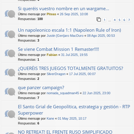
Si queréis vuestro nombre en un wargame...
Último mensaje por
Piteas
«
26 Sep 2025, 10:08
Respuestas:
100
1
4
5
6
7
…
Un napoleonico escala 1:1 (Napoleon Rule of Iron)
Último mensaje por
Justin [Gen]aro MacDuro
«
08 Ago 2025, 00:53
Respuestas:
3
Se viene Combat Mission 1 Remaster!!!!
Último mensaje por
Fabian
«
31 Jul 2025, 19:55
Respuestas:
1
¿QUERÉIS TRES JUEGOS TOTALMENTE GRATUITOS?
Último mensaje por
SilverDragon
«
17 Jul 2025, 00:07
Respuestas:
2
que panzer campaign?
Último mensaje por
nomada_squadman45
«
22 Jun 2025, 23:00
Respuestas:
7
El Santo Grial de Geopolítica, estrategia y gestión - RTP
Superpower
Último mensaje por
Kane
«
01 May 2025, 10:17
Respuestas:
6
NO RETREAT! EL FRENTE RUSO SIMPLIFICADO