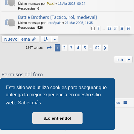
Último mensaje por
Patxi
«
13 Abr 2025, 00:24
Respuestas:
6
Battle Brothers [Tactico, rol, medieval]
Último mensaje por
LordSpain
«
21 Mar 2025, 11:35
Respuestas:
526
1
33
34
35
36
…
Nuevo Tema
Página
1
de
62
2
3
4
5
62
1
Siguiente
1847 temas
…
Ir a
Permisos del foro
No puede
abrir nuevos temas en este Foro
No puede
responder a temas en este Foro
Este sitio web utiliza cookies para asegurar que
No puede
editar sus mensajes en este Foro
obtenga la mejor experiencia en nuestro sitio
No puede
borrar sus mensajes en este Foro
web.
Saber más
Inicio (Web)
Foro Punta de Lanza Wargames
Contáctenos
Desarrollado por
phpBB
® Forum Software © phpBB Limited
¡Lo entiendo!
Style por
Arty
&
halilesen
Traducción al español por
phpBB España
Privacidad
|
Condiciones