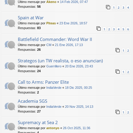
Último mensaje por
Akeno
«
14 Feb 2026, 07:47
Respuestas:
56
1
2
3
4
Spain at War
Último mensaje por
Piteas
«
23 Ene 2026, 18:57
Respuestas:
83
1
2
3
4
5
6
Battlefield Commander: Word War II
Último mensaje por
CM
«
21 Ene 2026, 17:13
Respuestas:
26
1
2
Strategos (un TW realista, o eso anuncian)
Último mensaje por
Guerrillero
«
20 Ene 2026, 23:43
Respuestas:
24
1
2
Call to Arms: Panzer Elite
Último mensaje por
IndiaVerde
«
18 Dic 2025, 00:25
Respuestas:
2
Academia SGS
Último mensaje por
IndiaVerde
«
20 Nov 2025, 14:13
Respuestas:
27
1
2
Supremacy at Sea 2
Último mensaje por
antonyo
«
26 Oct 2025, 11:36
Respuestas:
4