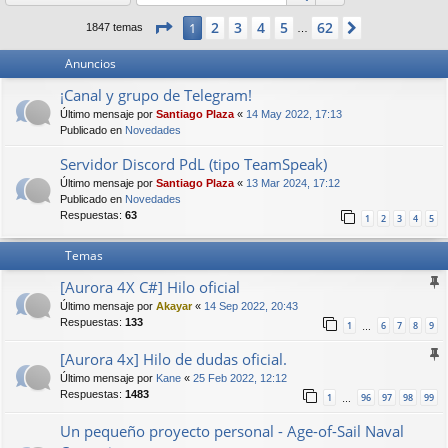
Página
1
de
62
2
3
4
5
62
1
Siguiente
1847 temas
…
Anuncios
¡Canal y grupo de Telegram!
Último mensaje por
Santiago Plaza
«
14 May 2022, 17:13
Publicado en
Novedades
Servidor Discord PdL (tipo TeamSpeak)
Último mensaje por
Santiago Plaza
«
13 Mar 2024, 17:12
Publicado en
Novedades
Respuestas:
63
1
2
3
4
5
Temas
[Aurora 4X C#] Hilo oficial
Último mensaje por
Akayar
«
14 Sep 2022, 20:43
Respuestas:
133
1
6
7
8
9
…
[Aurora 4x] Hilo de dudas oficial.
Último mensaje por
Kane
«
25 Feb 2022, 12:12
Respuestas:
1483
1
96
97
98
99
…
Un pequeño proyecto personal - Age-of-Sail Naval