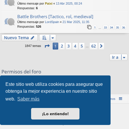
Último mensaje por
Patxi
«
13 Abr 2025, 00:24
Respuestas:
6
Battle Brothers [Tactico, rol, medieval]
Último mensaje por
LordSpain
«
21 Mar 2025, 11:35
Respuestas:
526
1
33
34
35
36
…
Nuevo Tema
Página
1
de
62
2
3
4
5
62
1
Siguiente
1847 temas
…
Ir a
Permisos del foro
No puede
abrir nuevos temas en este Foro
No puede
responder a temas en este Foro
Este sitio web utiliza cookies para asegurar que
No puede
editar sus mensajes en este Foro
obtenga la mejor experiencia en nuestro sitio
No puede
borrar sus mensajes en este Foro
web.
Saber más
Inicio (Web)
Foro Punta de Lanza Wargames
Contáctenos
Desarrollado por
phpBB
® Forum Software © phpBB Limited
¡Lo entiendo!
Style por
Arty
&
halilesen
Traducción al español por
phpBB España
Privacidad
|
Condiciones