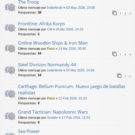
The Troop
Último mensaje por
IndiaVerde
«
03 May 2026, 23:00
Respuestas:
38
1
2
3
Frontline: Afrika Korps
Último mensaje por
CM
«
28 Abr 2026, 14:10
Respuestas:
5
Online Wooden Ships & Iron Men
Último mensaje por
Patxi
«
24 Abr 2026, 00:40
Respuestas:
44
1
2
3
Steel Division Normandy 44
Último mensaje por
IndiaVerde
«
24 Mar 2026, 14:56
Respuestas:
18
1
2
Carthage: Bellum Punicum. Nuevo juego de batallas
realistas
Último mensaje por
Patxi
«
21 Feb 2026, 01:23
Respuestas:
9
Grand Tactician: Napoleonic Wars
Último mensaje por
Axalder
«
17 Feb 2026, 12:53
Respuestas:
9
Sea Power