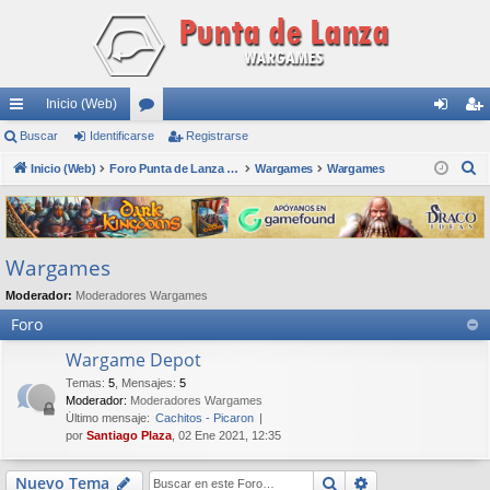
Inicio (Web)
nl
Buscar
Identificarse
or
Registrarse
de
eg
B
ac
Inicio (Web)
os
Foro Punta de Lanza Wargames
Wargames
Wargames
nti
ist
u
es
fic
ra
s
rá
ar
rs
c
Wargames
a
pi
se
e
r
Moderador:
Moderadores Wargames
do
Foro
s
Wargame Depot
Temas
:
5
,
Mensajes
:
5
Moderador:
Moderadores Wargames
Último mensaje:
Cachitos - Picaron
por
Santiago Plaza
, 02 Ene 2021, 12:35
Buscar
Búsqueda avan
Nuevo Tema