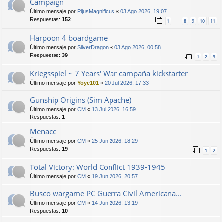
Campaign
Último mensaje por
PijusMagnificus
«
03 Ago 2026, 19:07
Respuestas:
152
1
8
9
10
11
…
Harpoon 4 boardgame
Último mensaje por
SilverDragon
«
03 Ago 2026, 00:58
Respuestas:
39
1
2
3
Kriegsspiel ~ 7 Years' War campaña kickstarter
Último mensaje por
Yoye101
«
20 Jul 2026, 17:33
Gunship Origins (Sim Apache)
Último mensaje por
CM
«
13 Jul 2026, 16:59
Respuestas:
1
Menace
Último mensaje por
CM
«
25 Jun 2026, 18:29
Respuestas:
19
1
2
Total Victory: World Conflict 1939-1945
Último mensaje por
CM
«
19 Jun 2026, 20:57
Busco wargame PC Guerra Civil Americana...
Último mensaje por
CM
«
14 Jun 2026, 13:19
Respuestas:
10