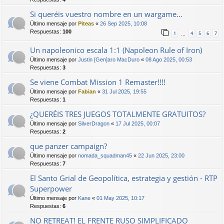
Si queréis vuestro nombre en un wargame...
Último mensaje por
Piteas
«
26 Sep 2025, 10:08
Respuestas:
100
1
4
5
6
7
…
Un napoleonico escala 1:1 (Napoleon Rule of Iron)
Último mensaje por
Justin [Gen]aro MacDuro
«
08 Ago 2025, 00:53
Respuestas:
3
Se viene Combat Mission 1 Remaster!!!!
Último mensaje por
Fabian
«
31 Jul 2025, 19:55
Respuestas:
1
¿QUERÉIS TRES JUEGOS TOTALMENTE GRATUITOS?
Último mensaje por
SilverDragon
«
17 Jul 2025, 00:07
Respuestas:
2
que panzer campaign?
Último mensaje por
nomada_squadman45
«
22 Jun 2025, 23:00
Respuestas:
7
El Santo Grial de Geopolítica, estrategia y gestión - RTP
Superpower
Último mensaje por
Kane
«
01 May 2025, 10:17
Respuestas:
6
NO RETREAT! EL FRENTE RUSO SIMPLIFICADO