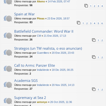
Último mensaje por
Akeno
«
14 Feb 2026, 07:47
Respuestas:
56
1
2
3
4
Spain at War
Último mensaje por
Piteas
«
23 Ene 2026, 18:57
Respuestas:
83
1
2
3
4
5
6
Battlefield Commander: Word War II
Último mensaje por
CM
«
21 Ene 2026, 17:13
Respuestas:
26
1
2
Strategos (un TW realista, o eso anuncian)
Último mensaje por
Guerrillero
«
20 Ene 2026, 23:43
Respuestas:
24
1
2
Call to Arms: Panzer Elite
Último mensaje por
IndiaVerde
«
18 Dic 2025, 00:25
Respuestas:
2
Academia SGS
Último mensaje por
IndiaVerde
«
20 Nov 2025, 14:13
Respuestas:
27
1
2
Supremacy at Sea 2
Último mensaje por
antonyo
«
26 Oct 2025, 11:36
Respuestas:
4