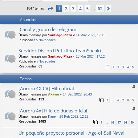
Página
1
de
62
2
3
4
5
62
1
Siguiente
1847 temas
…
Anuncios
¡Canal y grupo de Telegram!
Último mensaje por
Santiago Plaza
«
14 May 2022, 17:13
Publicado en
Novedades
Servidor Discord PdL (tipo TeamSpeak)
Último mensaje por
Santiago Plaza
«
13 Mar 2024, 17:12
Publicado en
Novedades
Respuestas:
63
1
2
3
4
5
Temas
[Aurora 4X C#] Hilo oficial
Último mensaje por
Akayar
«
14 Sep 2022, 20:43
Respuestas:
133
1
6
7
8
9
…
[Aurora 4x] Hilo de dudas oficial.
Último mensaje por
Kane
«
25 Feb 2022, 12:12
Respuestas:
1483
1
96
97
98
99
…
Un pequeño proyecto personal - Age-of-Sail Naval