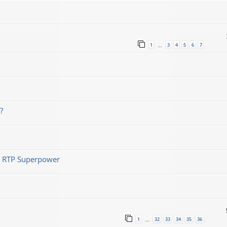
1
3
4
5
6
7
…
?
n - RTP Superpower
1
32
33
34
35
36
…