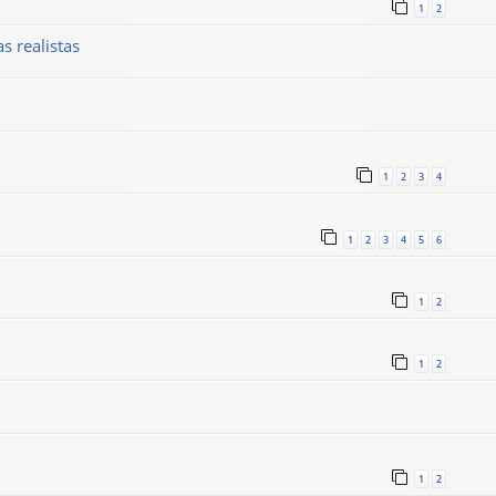
1
2
s realistas
1
2
3
4
1
2
3
4
5
6
1
2
1
2
1
2