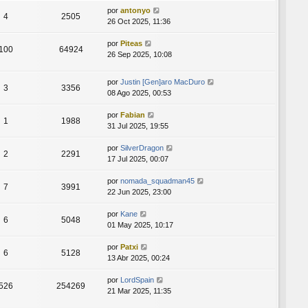
por
antonyo
4
2505
26 Oct 2025, 11:36
por
Piteas
100
64924
26 Sep 2025, 10:08
por
Justin [Gen]aro MacDuro
3
3356
08 Ago 2025, 00:53
por
Fabian
1
1988
31 Jul 2025, 19:55
por
SilverDragon
2
2291
17 Jul 2025, 00:07
por
nomada_squadman45
7
3991
22 Jun 2025, 23:00
por
Kane
6
5048
01 May 2025, 10:17
por
Patxi
6
5128
13 Abr 2025, 00:24
por
LordSpain
526
254269
21 Mar 2025, 11:35