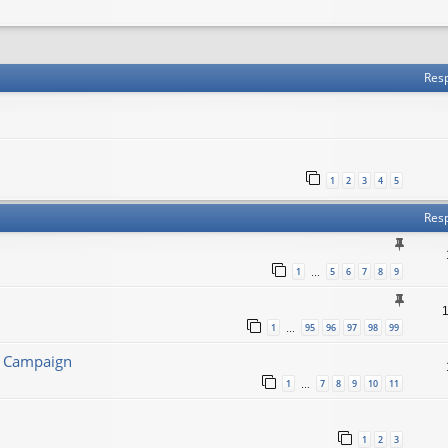
 avanzada
Res
1
2
3
4
5
Res
1
5
6
7
8
9
…
1
95
96
97
98
99
…
l Campaign
1
7
8
9
10
11
…
1
2
3