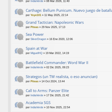
por
IndiaVerde
»
08 Mar 2026, 11:40
Carthage: Bellum Punicum. Nuevo juego de batalla
por
Yoye101
»
11 May 2025, 22:14
Grand Tactician: Napoleonic Wars
por
Piteas
»
29 Nov 2025, 17:13
Sea Power
por
SilverDragon
»
16 Ene 2020, 12:06
Spain at War
por
MiguelHQ
»
19 Mar 2022, 14:19
Battlefield Commander: Word War II
por
IndiaVerde
»
02 Dic 2025, 09:23
Strategos (un TW realista, o eso anuncian)
por
Piteas
»
14 Oct 2024, 13:44
Call to Arms: Panzer Elite
por
IndiaVerde
»
17 Dic 2025, 21:42
Academia SGS
por
IndiaVerde
»
10 Nov 2025, 22:54