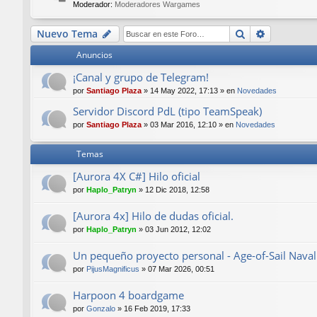
Moderador:
Moderadores Wargames
Buscar
Búsqueda
Nuevo Tema
Anuncios
¡Canal y grupo de Telegram!
por
Santiago Plaza
»
14 May 2022, 17:13
» en
Novedades
Servidor Discord PdL (tipo TeamSpeak)
por
Santiago Plaza
»
03 Mar 2016, 12:10
» en
Novedades
Temas
[Aurora 4X C#] Hilo oficial
por
Haplo_Patryn
»
12 Dic 2018, 12:58
[Aurora 4x] Hilo de dudas oficial.
por
Haplo_Patryn
»
03 Jun 2012, 12:02
Un pequeño proyecto personal - Age-of-Sail Nava
por
PijusMagnificus
»
07 Mar 2026, 00:51
Harpoon 4 boardgame
por
Gonzalo
»
16 Feb 2019, 17:33