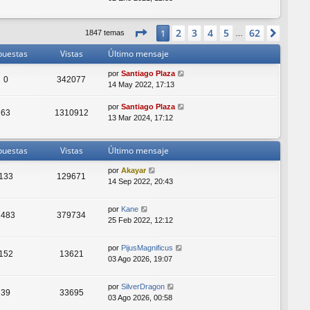
r
ú
Página
1
de
62
2
l
3
4
5
62
1
Sigui
1847 temas
…
t
puestas
Vistas
Último mensaje
i
m
por
Santiago Plaza
o
0
342077
14 May 2022, 17:13
m
e
por
Santiago Plaza
n
63
1310912
13 Mar 2024, 17:12
s
a
j
puestas
Vistas
Último mensaje
e
por
Akayar
133
129671
14 Sep 2022, 20:43
por
Kane
1483
379734
25 Feb 2022, 12:12
por
PijusMagnificus
152
13621
03 Ago 2026, 19:07
por
SilverDragon
39
33695
03 Ago 2026, 00:58