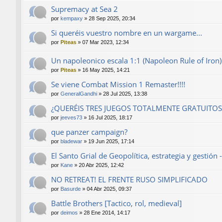
Supremacy at Sea 2
por
kempaxy
»
28 Sep 2025, 20:34
Si queréis vuestro nombre en un wargame...
por
Piteas
»
07 Mar 2023, 12:34
Un napoleonico escala 1:1 (Napoleon Rule of Iron)
por
Piteas
»
16 May 2025, 14:21
Se viene Combat Mission 1 Remaster!!!!
por
GeneralGandhi
»
28 Jul 2025, 13:38
¿QUERÉIS TRES JUEGOS TOTALMENTE GRATUITOS
por
jeeves73
»
16 Jul 2025, 18:17
que panzer campaign?
por
bladewar
»
19 Jun 2025, 17:14
El Santo Grial de Geopolítica, estrategia y gestió
por
Kane
»
20 Abr 2025, 12:42
NO RETREAT! EL FRENTE RUSO SIMPLIFICADO
por
Basurde
»
04 Abr 2025, 09:37
Battle Brothers [Tactico, rol, medieval]
por
deimos
»
28 Ene 2014, 14:17