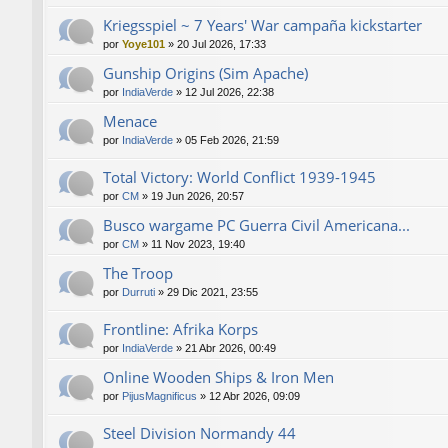
Kriegsspiel ~ 7 Years' War campaña kickstarter
por
Yoye101
»
20 Jul 2026, 17:33
Gunship Origins (Sim Apache)
por
IndiaVerde
»
12 Jul 2026, 22:38
Menace
por
IndiaVerde
»
05 Feb 2026, 21:59
Total Victory: World Conflict 1939-1945
por
CM
»
19 Jun 2026, 20:57
Busco wargame PC Guerra Civil Americana...
por
CM
»
11 Nov 2023, 19:40
The Troop
por
Durruti
»
29 Dic 2021, 23:55
Frontline: Afrika Korps
por
IndiaVerde
»
21 Abr 2026, 00:49
Online Wooden Ships & Iron Men
por
PijusMagnificus
»
12 Abr 2026, 09:09
Steel Division Normandy 44