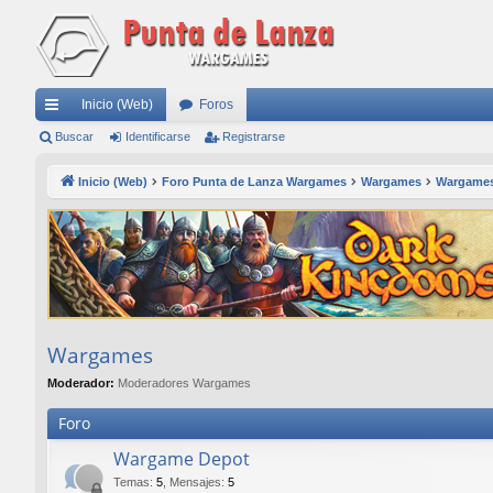
Inicio (Web)
Foros
nl
Buscar
Identificarse
Registrarse
ac
Inicio (Web)
Foro Punta de Lanza Wargames
Wargames
Wargame
es
rá
pi
do
s
Wargames
Moderador:
Moderadores Wargames
Foro
Wargame Depot
Temas
:
5
,
Mensajes
:
5