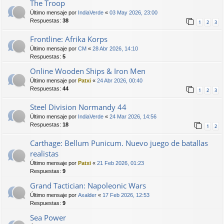
The Troop
Último mensaje por
IndiaVerde
«
03 May 2026, 23:00
Respuestas:
38
1
2
3
Frontline: Afrika Korps
Último mensaje por
CM
«
28 Abr 2026, 14:10
Respuestas:
5
Online Wooden Ships & Iron Men
Último mensaje por
Patxi
«
24 Abr 2026, 00:40
Respuestas:
44
1
2
3
Steel Division Normandy 44
Último mensaje por
IndiaVerde
«
24 Mar 2026, 14:56
Respuestas:
18
1
2
Carthage: Bellum Punicum. Nuevo juego de batallas
realistas
Último mensaje por
Patxi
«
21 Feb 2026, 01:23
Respuestas:
9
Grand Tactician: Napoleonic Wars
Último mensaje por
Axalder
«
17 Feb 2026, 12:53
Respuestas:
9
Sea Power