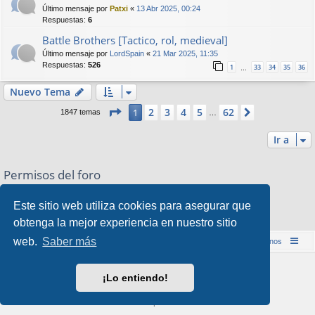
Último mensaje por
Patxi
«
13 Abr 2025, 00:24
Respuestas:
6
Battle Brothers [Tactico, rol, medieval]
Último mensaje por
LordSpain
«
21 Mar 2025, 11:35
Respuestas:
526
1
33
34
35
36
…
Nuevo Tema
Página
1
de
62
2
3
4
5
62
1
Siguiente
1847 temas
…
Ir a
Permisos del foro
No puede
abrir nuevos temas en este Foro
No puede
responder a temas en este Foro
Este sitio web utiliza cookies para asegurar que
No puede
editar sus mensajes en este Foro
obtenga la mejor experiencia en nuestro sitio
No puede
borrar sus mensajes en este Foro
web.
Saber más
Inicio (Web)
Foro Punta de Lanza Wargames
Contáctenos
Desarrollado por
phpBB
® Forum Software © phpBB Limited
¡Lo entiendo!
Style por
Arty
&
halilesen
Traducción al español por
phpBB España
Privacidad
|
Condiciones