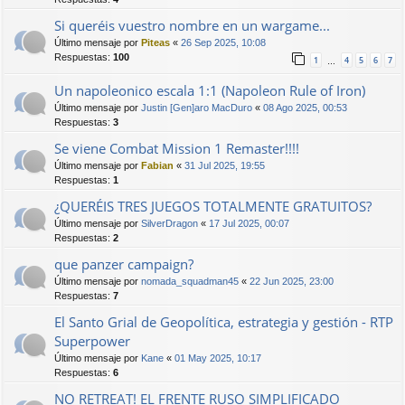
Si queréis vuestro nombre en un wargame...
Último mensaje por
Piteas
«
26 Sep 2025, 10:08
Respuestas:
100
1
4
5
6
7
…
Un napoleonico escala 1:1 (Napoleon Rule of Iron)
Último mensaje por
Justin [Gen]aro MacDuro
«
08 Ago 2025, 00:53
Respuestas:
3
Se viene Combat Mission 1 Remaster!!!!
Último mensaje por
Fabian
«
31 Jul 2025, 19:55
Respuestas:
1
¿QUERÉIS TRES JUEGOS TOTALMENTE GRATUITOS?
Último mensaje por
SilverDragon
«
17 Jul 2025, 00:07
Respuestas:
2
que panzer campaign?
Último mensaje por
nomada_squadman45
«
22 Jun 2025, 23:00
Respuestas:
7
El Santo Grial de Geopolítica, estrategia y gestión - RTP
Superpower
Último mensaje por
Kane
«
01 May 2025, 10:17
Respuestas:
6
NO RETREAT! EL FRENTE RUSO SIMPLIFICADO