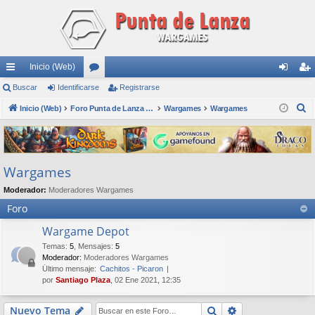
Inicio (Web)
nl
Buscar
Identificarse
or
Registrarse
de
eg
B
ac
Inicio (Web)
os
Foro Punta de Lanza Wargames
Wargames
Wargames
nti
ist
u
es
fic
ra
s
rá
ar
rs
c
Wargames
a
pi
se
e
r
Moderador:
Moderadores Wargames
do
Foro
s
Wargame Depot
Temas
:
5
,
Mensajes
:
5
Moderador:
Moderadores Wargames
Último mensaje:
Cachitos - Picaron
por
Santiago Plaza
, 02 Ene 2021, 12:35
Buscar
Búsqueda avan
Nuevo Tema