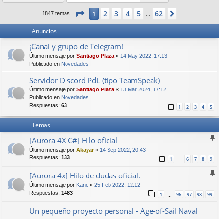
Página
1
de
62
2
3
4
5
62
1
Siguiente
1847 temas
…
Anuncios
¡Canal y grupo de Telegram!
Último mensaje por
Santiago Plaza
«
14 May 2022, 17:13
Publicado en
Novedades
Servidor Discord PdL (tipo TeamSpeak)
Último mensaje por
Santiago Plaza
«
13 Mar 2024, 17:12
Publicado en
Novedades
Respuestas:
63
1
2
3
4
5
Temas
[Aurora 4X C#] Hilo oficial
Último mensaje por
Akayar
«
14 Sep 2022, 20:43
Respuestas:
133
1
6
7
8
9
…
[Aurora 4x] Hilo de dudas oficial.
Último mensaje por
Kane
«
25 Feb 2022, 12:12
Respuestas:
1483
1
96
97
98
99
…
Un pequeño proyecto personal - Age-of-Sail Naval