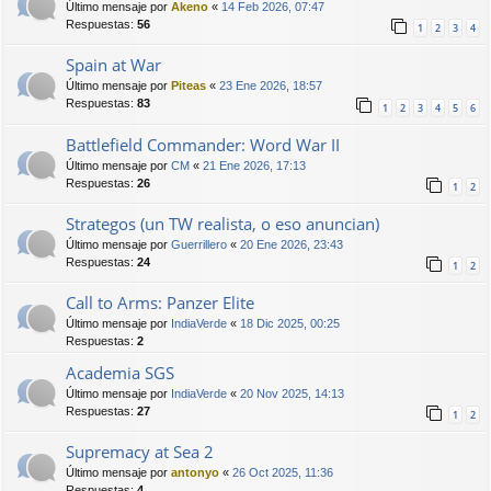
Último mensaje por
Akeno
«
14 Feb 2026, 07:47
Respuestas:
56
1
2
3
4
Spain at War
Último mensaje por
Piteas
«
23 Ene 2026, 18:57
Respuestas:
83
1
2
3
4
5
6
Battlefield Commander: Word War II
Último mensaje por
CM
«
21 Ene 2026, 17:13
Respuestas:
26
1
2
Strategos (un TW realista, o eso anuncian)
Último mensaje por
Guerrillero
«
20 Ene 2026, 23:43
Respuestas:
24
1
2
Call to Arms: Panzer Elite
Último mensaje por
IndiaVerde
«
18 Dic 2025, 00:25
Respuestas:
2
Academia SGS
Último mensaje por
IndiaVerde
«
20 Nov 2025, 14:13
Respuestas:
27
1
2
Supremacy at Sea 2
Último mensaje por
antonyo
«
26 Oct 2025, 11:36
Respuestas:
4