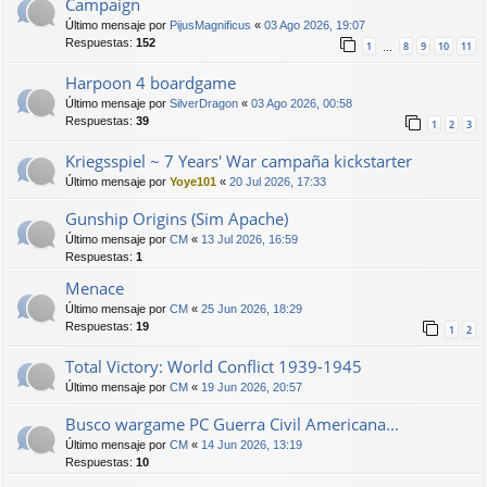
Campaign
Último mensaje por
PijusMagnificus
«
03 Ago 2026, 19:07
Respuestas:
152
1
8
9
10
11
…
Harpoon 4 boardgame
Último mensaje por
SilverDragon
«
03 Ago 2026, 00:58
Respuestas:
39
1
2
3
Kriegsspiel ~ 7 Years' War campaña kickstarter
Último mensaje por
Yoye101
«
20 Jul 2026, 17:33
Gunship Origins (Sim Apache)
Último mensaje por
CM
«
13 Jul 2026, 16:59
Respuestas:
1
Menace
Último mensaje por
CM
«
25 Jun 2026, 18:29
Respuestas:
19
1
2
Total Victory: World Conflict 1939-1945
Último mensaje por
CM
«
19 Jun 2026, 20:57
Busco wargame PC Guerra Civil Americana...
Último mensaje por
CM
«
14 Jun 2026, 13:19
Respuestas:
10