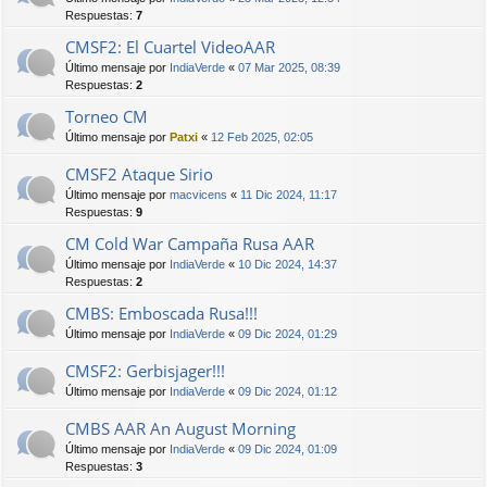
Respuestas:
7
CMSF2: El Cuartel VideoAAR
Último mensaje por
IndiaVerde
«
07 Mar 2025, 08:39
Respuestas:
2
Torneo CM
Último mensaje por
Patxi
«
12 Feb 2025, 02:05
CMSF2 Ataque Sirio
Último mensaje por
macvicens
«
11 Dic 2024, 11:17
Respuestas:
9
CM Cold War Campaña Rusa AAR
Último mensaje por
IndiaVerde
«
10 Dic 2024, 14:37
Respuestas:
2
CMBS: Emboscada Rusa!!!
Último mensaje por
IndiaVerde
«
09 Dic 2024, 01:29
CMSF2: Gerbisjager!!!
Último mensaje por
IndiaVerde
«
09 Dic 2024, 01:12
CMBS AAR An August Morning
Último mensaje por
IndiaVerde
«
09 Dic 2024, 01:09
Respuestas:
3