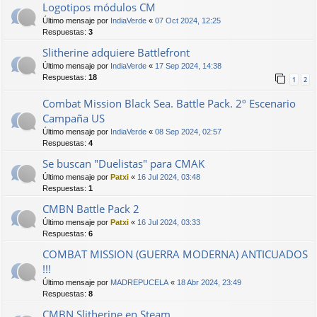
Logotipos módulos CM
Último mensaje por
IndiaVerde
«
07 Oct 2024, 12:25
Respuestas:
3
Slitherine adquiere Battlefront
Último mensaje por
IndiaVerde
«
17 Sep 2024, 14:38
Respuestas:
18
1
2
Combat Mission Black Sea. Battle Pack. 2º Escenario
Campaña US
Último mensaje por
IndiaVerde
«
08 Sep 2024, 02:57
Respuestas:
4
Se buscan "Duelistas" para CMAK
Último mensaje por
Patxi
«
16 Jul 2024, 03:48
Respuestas:
1
CMBN Battle Pack 2
Último mensaje por
Patxi
«
16 Jul 2024, 03:33
Respuestas:
6
COMBAT MISSION (GUERRA MODERNA) ANTICUADOS
!!!
Último mensaje por
MADREPUCELA
«
18 Abr 2024, 23:49
Respuestas:
8
CMBN Slitherine en Steam