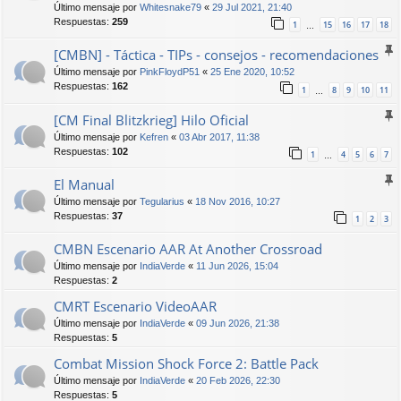
Último mensaje por
Whitesnake79
«
29 Jul 2021, 21:40
Respuestas:
259
1
15
16
17
18
…
[CMBN] - Táctica - TIPs - consejos - recomendaciones
Último mensaje por
PinkFloydP51
«
25 Ene 2020, 10:52
Respuestas:
162
1
8
9
10
11
…
[CM Final Blitzkrieg] Hilo Oficial
Último mensaje por
Kefren
«
03 Abr 2017, 11:38
Respuestas:
102
1
4
5
6
7
…
El Manual
Último mensaje por
Tegularius
«
18 Nov 2016, 10:27
Respuestas:
37
1
2
3
CMBN Escenario AAR At Another Crossroad
Último mensaje por
IndiaVerde
«
11 Jun 2026, 15:04
Respuestas:
2
CMRT Escenario VideoAAR
Último mensaje por
IndiaVerde
«
09 Jun 2026, 21:38
Respuestas:
5
Combat Mission Shock Force 2: Battle Pack
Último mensaje por
IndiaVerde
«
20 Feb 2026, 22:30
Respuestas:
5