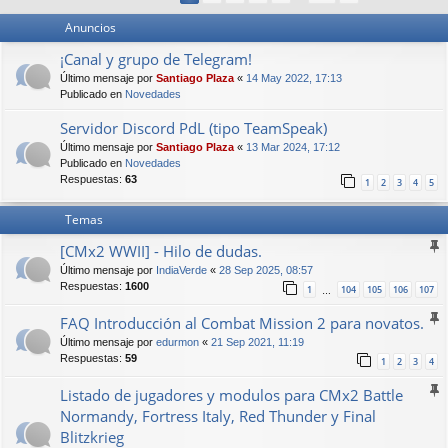
Anuncios
¡Canal y grupo de Telegram!
Último mensaje por
Santiago Plaza
«
14 May 2022, 17:13
Publicado en
Novedades
Servidor Discord PdL (tipo TeamSpeak)
Último mensaje por
Santiago Plaza
«
13 Mar 2024, 17:12
Publicado en
Novedades
Respuestas:
63
1
2
3
4
5
Temas
[CMx2 WWII] - Hilo de dudas.
Último mensaje por
IndiaVerde
«
28 Sep 2025, 08:57
Respuestas:
1600
1
104
105
106
107
…
FAQ Introducción al Combat Mission 2 para novatos.
Último mensaje por
edurmon
«
21 Sep 2021, 11:19
Respuestas:
59
1
2
3
4
Listado de jugadores y modulos para CMx2 Battle
Normandy, Fortress Italy, Red Thunder y Final
Blitzkrieg