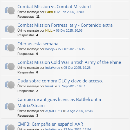
Combat Mission vs Combat Mission II
Último mensaje por
Patxi
«
12 Feb 2026, 02:00
Respuestas:
11
Combat Mission Fortress Italy - Contenido extra
Último mensaje por
HILL
«
08 Dic 2025, 20:08
Respuestas:
4
Ofertas esta semana
Último mensaje por
livipajo
«
27 Oct 2025, 16:15
Respuestas:
6
Combat Mission Cold War British Army of the Rhine
Último mensaje por
IndiaVerde
«
05 Oct 2025, 19:26
Respuestas:
6
Duda sobre compra DLC y clave de acceso.
Último mensaje por
Ineluki
«
06 Sep 2025, 19:07
Respuestas:
2
Cambio de antiguas licencias Battlefront a
Matrix/Steam
Último mensaje por
AQUILIFER
«
03 Ago 2025, 18:33
Respuestas:
3
CMFB: Campaña en español AAR
Último mensaje por
IndiaVerde
«
23 Mar 2025, 12:54