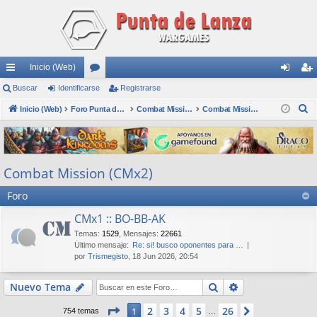
Inicio (Web)
nl
Buscar
Identificarse
or
Registrarse
de
eg
B
ac
Inicio (Web)
os
Foro Punta de Lanza Wargames
Combat Mission
Combat Mission (CMx2)
nti
ist
u
es
fic
ra
s
rá
ar
rs
c
Combat Mission (CMx2)
a
pi
se
e
r
Foro
do
s
CMx1 :: BO-BB-AK
Temas
:
1529
,
Mensajes
:
22661
Último mensaje:
Re: si! busco oponentes para …
por
Trismegisto
, 18 Jun 2026, 20:54
Buscar
Búsqueda avan
Nuevo Tema
Página
1
de
26
2
3
4
5
26
1
Siguiente
754 temas
…