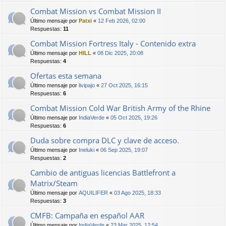
Combat Mission vs Combat Mission II
Último mensaje por
Patxi
«
12 Feb 2026, 02:00
Respuestas:
11
Combat Mission Fortress Italy - Contenido extra
Último mensaje por
HILL
«
08 Dic 2025, 20:08
Respuestas:
4
Ofertas esta semana
Último mensaje por
livipajo
«
27 Oct 2025, 16:15
Respuestas:
6
Combat Mission Cold War British Army of the Rhine
Último mensaje por
IndiaVerde
«
05 Oct 2025, 19:26
Respuestas:
6
Duda sobre compra DLC y clave de acceso.
Último mensaje por
Ineluki
«
06 Sep 2025, 19:07
Respuestas:
2
Cambio de antiguas licencias Battlefront a
Matrix/Steam
Último mensaje por
AQUILIFER
«
03 Ago 2025, 18:33
Respuestas:
3
CMFB: Campaña en español AAR
Último mensaje por
IndiaVerde
«
23 Mar 2025, 12:54