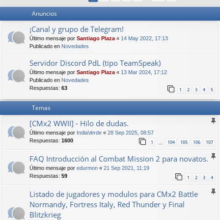
Anuncios
¡Canal y grupo de Telegram!
Último mensaje por
Santiago Plaza
«
14 May 2022, 17:13
Publicado en
Novedades
Servidor Discord PdL (tipo TeamSpeak)
Último mensaje por
Santiago Plaza
«
13 Mar 2024, 17:12
Publicado en
Novedades
Respuestas:
63
1
2
3
4
5
Temas
[CMx2 WWII] - Hilo de dudas.
Último mensaje por
IndiaVerde
«
28 Sep 2025, 08:57
Respuestas:
1600
1
104
105
106
107
…
FAQ Introducción al Combat Mission 2 para novatos.
Último mensaje por
edurmon
«
21 Sep 2021, 11:19
Respuestas:
59
1
2
3
4
Listado de jugadores y modulos para CMx2 Battle
Normandy, Fortress Italy, Red Thunder y Final
Blitzkrieg