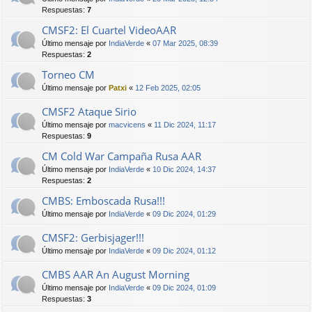
Respuestas:
7
CMSF2: El Cuartel VideoAAR
Último mensaje por
IndiaVerde
«
07 Mar 2025, 08:39
Respuestas:
2
Torneo CM
Último mensaje por
Patxi
«
12 Feb 2025, 02:05
CMSF2 Ataque Sirio
Último mensaje por
macvicens
«
11 Dic 2024, 11:17
Respuestas:
9
CM Cold War Campaña Rusa AAR
Último mensaje por
IndiaVerde
«
10 Dic 2024, 14:37
Respuestas:
2
CMBS: Emboscada Rusa!!!
Último mensaje por
IndiaVerde
«
09 Dic 2024, 01:29
CMSF2: Gerbisjager!!!
Último mensaje por
IndiaVerde
«
09 Dic 2024, 01:12
CMBS AAR An August Morning
Último mensaje por
IndiaVerde
«
09 Dic 2024, 01:09
Respuestas:
3