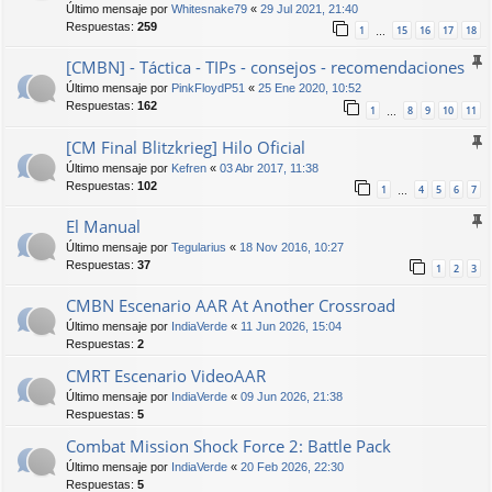
Último mensaje por
Whitesnake79
«
29 Jul 2021, 21:40
Respuestas:
259
1
15
16
17
18
…
[CMBN] - Táctica - TIPs - consejos - recomendaciones
Último mensaje por
PinkFloydP51
«
25 Ene 2020, 10:52
Respuestas:
162
1
8
9
10
11
…
[CM Final Blitzkrieg] Hilo Oficial
Último mensaje por
Kefren
«
03 Abr 2017, 11:38
Respuestas:
102
1
4
5
6
7
…
El Manual
Último mensaje por
Tegularius
«
18 Nov 2016, 10:27
Respuestas:
37
1
2
3
CMBN Escenario AAR At Another Crossroad
Último mensaje por
IndiaVerde
«
11 Jun 2026, 15:04
Respuestas:
2
CMRT Escenario VideoAAR
Último mensaje por
IndiaVerde
«
09 Jun 2026, 21:38
Respuestas:
5
Combat Mission Shock Force 2: Battle Pack
Último mensaje por
IndiaVerde
«
20 Feb 2026, 22:30
Respuestas:
5