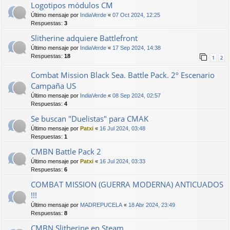
Logotipos módulos CM
Último mensaje por
IndiaVerde
«
07 Oct 2024, 12:25
Respuestas:
3
Slitherine adquiere Battlefront
Último mensaje por
IndiaVerde
«
17 Sep 2024, 14:38
Respuestas:
18
1
2
Combat Mission Black Sea. Battle Pack. 2º Escenario
Campaña US
Último mensaje por
IndiaVerde
«
08 Sep 2024, 02:57
Respuestas:
4
Se buscan "Duelistas" para CMAK
Último mensaje por
Patxi
«
16 Jul 2024, 03:48
Respuestas:
1
CMBN Battle Pack 2
Último mensaje por
Patxi
«
16 Jul 2024, 03:33
Respuestas:
6
COMBAT MISSION (GUERRA MODERNA) ANTICUADOS
!!!
Último mensaje por
MADREPUCELA
«
18 Abr 2024, 23:49
Respuestas:
8
CMBN Slitherine en Steam