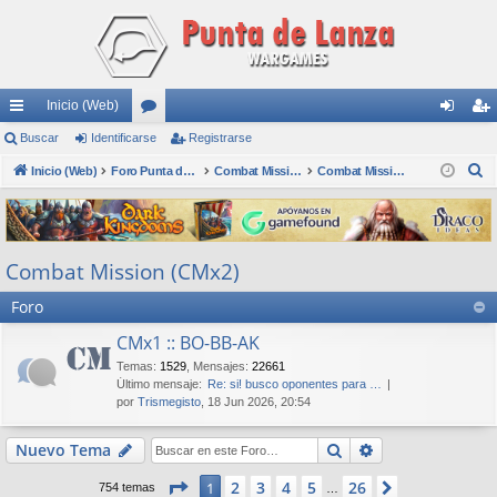
Inicio (Web)
nl
Buscar
Identificarse
or
Registrarse
de
eg
B
ac
Inicio (Web)
os
Foro Punta de Lanza Wargames
Combat Mission
Combat Mission (CMx2)
nti
ist
u
es
fic
ra
s
rá
ar
rs
c
Combat Mission (CMx2)
a
pi
se
e
r
Foro
do
s
CMx1 :: BO-BB-AK
Temas
:
1529
,
Mensajes
:
22661
Último mensaje:
Re: si! busco oponentes para …
por
Trismegisto
, 18 Jun 2026, 20:54
Buscar
Búsqueda avan
Nuevo Tema
Página
1
de
26
2
3
4
5
26
1
Siguiente
754 temas
…