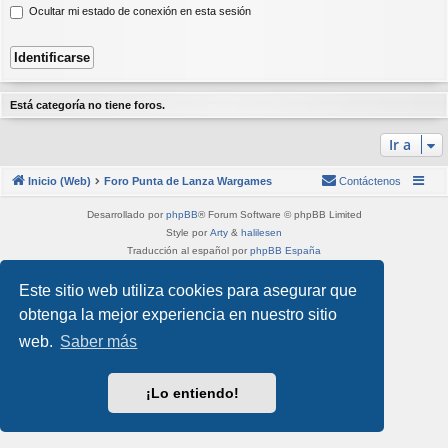
Ocultar mi estado de conexión en esta sesión
Está categoría no tiene foros.
Ir a
Inicio (Web)
Foro Punta de Lanza Wargames
Contáctenos
Desarrollado por
phpBB
® Forum Software © phpBB Limited
Style por
Arty
&
halilesen
Traducción al español por
phpBB España
Privacidad
|
Condiciones
Este sitio web utiliza cookies para asegurar que
obtenga la mejor experiencia en nuestro sitio
web.
Saber más
¡Lo entiendo!