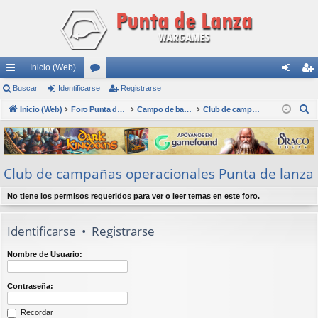
Inicio (Web)
nl
Buscar
Identificarse
or
Registrarse
de
eg
B
ac
Inicio (Web)
os
Foro Punta de Lanza Wargames
Campo de batalla
Club de campañas operacionales Punta de lanza
nti
ist
u
es
fic
ra
s
rá
ar
rs
c
Club de campañas operacionales Punta de lanza
a
pi
se
e
r
do
No tiene los permisos requeridos para ver o leer temas en este foro.
s
Identificarse
•
Registrarse
Nombre de Usuario:
Contraseña:
Recordar