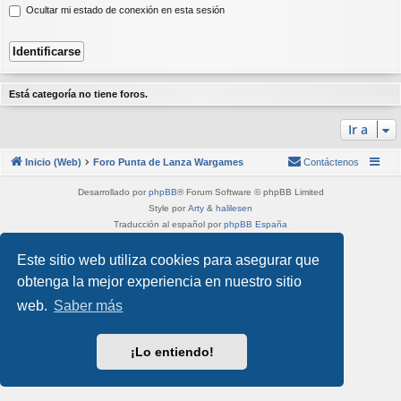
Ocultar mi estado de conexión en esta sesión
Está categoría no tiene foros.
Ir a
Inicio (Web)
Foro Punta de Lanza Wargames
Contáctenos
Desarrollado por
phpBB
® Forum Software © phpBB Limited
Style por
Arty
&
halilesen
Traducción al español por
phpBB España
Privacidad
|
Condiciones
Este sitio web utiliza cookies para asegurar que
obtenga la mejor experiencia en nuestro sitio
web.
Saber más
¡Lo entiendo!