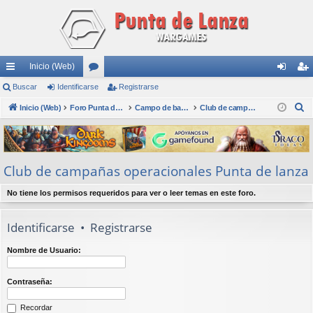
Inicio (Web)
nl
Buscar
Identificarse
or
Registrarse
de
eg
B
ac
Inicio (Web)
os
Foro Punta de Lanza Wargames
Campo de batalla
Club de campañas operacionales Punta de lanza
nti
ist
u
es
fic
ra
s
rá
ar
rs
c
Club de campañas operacionales Punta de lanza
a
pi
se
e
r
do
No tiene los permisos requeridos para ver o leer temas en este foro.
s
Identificarse
•
Registrarse
Nombre de Usuario:
Contraseña:
Recordar