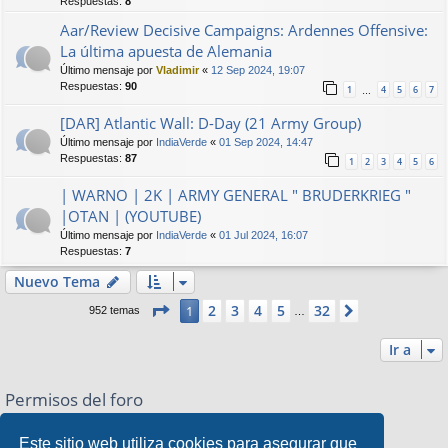
Respuestas:
8
Aar/Review Decisive Campaigns: Ardennes Offensive:
La última apuesta de Alemania
Último mensaje por
Vladimir
«
12 Sep 2024, 19:07
Respuestas:
90
1
4
5
6
7
…
[DAR] Atlantic Wall: D-Day (21 Army Group)
Último mensaje por
IndiaVerde
«
01 Sep 2024, 14:47
Respuestas:
87
1
2
3
4
5
6
| WARNO | 2K | ARMY GENERAL " BRUDERKRIEG "
|OTAN | (YOUTUBE)
Último mensaje por
IndiaVerde
«
01 Jul 2024, 16:07
Respuestas:
7
Nuevo Tema
Página
1
de
32
2
3
4
5
32
1
Siguiente
952 temas
…
Ir a
Permisos del foro
No puede
abrir nuevos temas en este Foro
No puede
responder a temas en este Foro
Este sitio web utiliza cookies para asegurar que