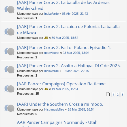
[AAR] Panzer Corps 2. La batalla de las Ardenas.
Wahlerscheid.
Último mensaje por
IndiaVerde
«
03 Abr 2025, 21:43
Respuestas:
1
[AAR] Panzer Corps 2. La caida de Polonia. La batalla
de Mlawa
Último mensaje por
JR
«
30 Mar 2025, 18:54
[AAR] Panzer Corps 2. Fall of Poland. Episodio 1.
Último mensaje por
macvicens
«
23 Mar 2025, 13:04
Respuestas:
2
[AAR] Panzer Corps 2. Asalto a Halfaya. DLC de 2025.
Último mensaje por
IndiaVerde
«
19 Mar 2025, 22:15
Respuestas:
1
[AAR Panzer Campaigns] Operation Battleaxe
Último mensaje por
JR
«
19 Mar 2025, 15:51
Respuestas:
35
1
2
3
[AAR] Under the Southern Cross a mi modo.
Último mensaje por
HispanusMiles
«
18 Mar 2025, 16:54
Respuestas:
6
AAR Panzer Campaigns Normandy - Utah