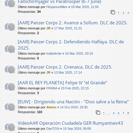
Fallschirmjager vs Paratrooper (6-7 June)
Último mensaje por
HispanusMiles
«
18 Mar 2025, 11:59
Respuestas:
34
1
2
3
[AAR] Panzer Corps 2. Avance a Sollum. DLC de 2025.
Último mensaje por
JR
«
17 Mar 2025, 21:31
Respuestas:
2
[AAR] Panzer Corps 2. Defendiendo Halfaya. DLC de
2025.
Último mensaje por
IndiaVerde
«
16 Mar 2025, 20:15
Respuestas:
5
[AAR] Panzer Corps 2. Cirenaica. DLC de 2025.
Último mensaje por
JR
«
13 Mar 2025, 17:14
[AAR EL REY PLANETA] Felipe IV "el Grande"
Último mensaje por
FRANA
«
23 Feb 2025, 22:15
Respuestas:
3
[EUIV] - Dirigiendo una Nación - "Dios salve a la Reina"
Último mensaje por
Akeno
«
14 Oct 2024, 19:30
Respuestas:
110
1
5
6
7
8
…
VideoAAR Operación Ciudadela GER Rumyantsev43
Último mensaje por
DanTGN
«
19 Sep 2024, 09:08