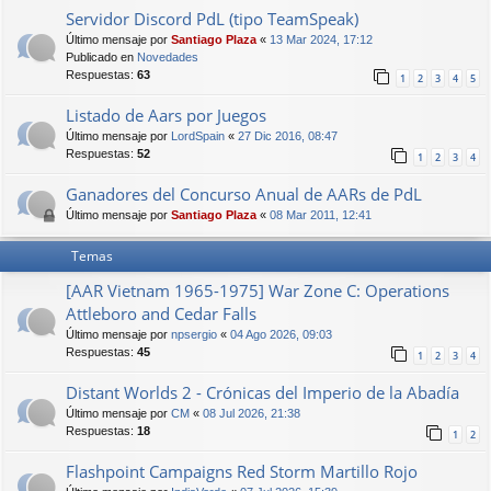
Servidor Discord PdL (tipo TeamSpeak)
Último mensaje por
Santiago Plaza
«
13 Mar 2024, 17:12
Publicado en
Novedades
Respuestas:
63
1
2
3
4
5
Listado de Aars por Juegos
Último mensaje por
LordSpain
«
27 Dic 2016, 08:47
Respuestas:
52
1
2
3
4
Ganadores del Concurso Anual de AARs de PdL
Último mensaje por
Santiago Plaza
«
08 Mar 2011, 12:41
Temas
[AAR Vietnam 1965-1975] War Zone C: Operations
Attleboro and Cedar Falls
Último mensaje por
npsergio
«
04 Ago 2026, 09:03
Respuestas:
45
1
2
3
4
Distant Worlds 2 - Crónicas del Imperio de la Abadía
Último mensaje por
CM
«
08 Jul 2026, 21:38
Respuestas:
18
1
2
Flashpoint Campaigns Red Storm Martillo Rojo