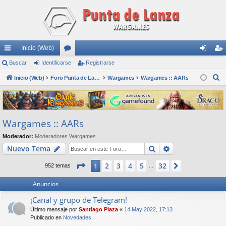
Inicio (Web)
nl
Buscar
Identificarse
or
Registrarse
de
eg
B
ac
Inicio (Web)
os
Foro Punta de Lanza Wargames
Wargames
Wargames :: AARs
nti
ist
u
es
fic
ra
s
rá
ar
rs
c
Wargames :: AARs
a
pi
se
e
r
Moderador:
Moderadores Wargames
do
Buscar
Búsqueda avan
Nuevo Tema
s
Página
1
de
32
2
3
4
5
32
1
Siguiente
952 temas
…
Anuncios
¡Canal y grupo de Telegram!
Último mensaje por
Santiago Plaza
«
14 May 2022, 17:13
Publicado en
Novedades