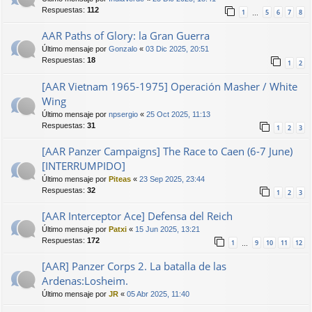
Respuestas:
112
1
5
6
7
8
…
AAR Paths of Glory: la Gran Guerra
Último mensaje por
Gonzalo
«
03 Dic 2025, 20:51
Respuestas:
18
1
2
[AAR Vietnam 1965-1975] Operación Masher / White
Wing
Último mensaje por
npsergio
«
25 Oct 2025, 11:13
Respuestas:
31
1
2
3
[AAR Panzer Campaigns] The Race to Caen (6-7 June)
[INTERRUMPIDO]
Último mensaje por
Piteas
«
23 Sep 2025, 23:44
Respuestas:
32
1
2
3
[AAR Interceptor Ace] Defensa del Reich
Último mensaje por
Patxi
«
15 Jun 2025, 13:21
Respuestas:
172
1
9
10
11
12
…
[AAR] Panzer Corps 2. La batalla de las
Ardenas:Losheim.
Último mensaje por
JR
«
05 Abr 2025, 11:40