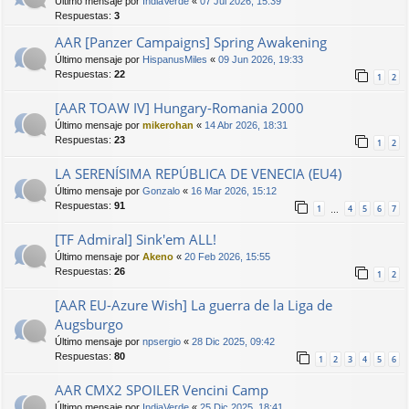
Último mensaje por
IndiaVerde
«
07 Jul 2026, 15:39
Respuestas:
3
AAR [Panzer Campaigns] Spring Awakening
Último mensaje por
HispanusMiles
«
09 Jun 2026, 19:33
Respuestas:
22
1
2
[AAR TOAW IV] Hungary-Romania 2000
Último mensaje por
mikerohan
«
14 Abr 2026, 18:31
Respuestas:
23
1
2
LA SERENÍSIMA REPÚBLICA DE VENECIA (EU4)
Último mensaje por
Gonzalo
«
16 Mar 2026, 15:12
Respuestas:
91
1
4
5
6
7
…
[TF Admiral] Sink'em ALL!
Último mensaje por
Akeno
«
20 Feb 2026, 15:55
Respuestas:
26
1
2
[AAR EU-Azure Wish] La guerra de la Liga de
Augsburgo
Último mensaje por
npsergio
«
28 Dic 2025, 09:42
Respuestas:
80
1
2
3
4
5
6
AAR CMX2 SPOILER Vencini Camp
Último mensaje por
IndiaVerde
«
25 Dic 2025, 18:41