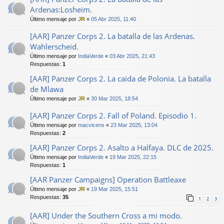
Ardenas:Losheim.
Último mensaje por
JR
«
05 Abr 2025, 11:40
[AAR] Panzer Corps 2. La batalla de las Ardenas.
Wahlerscheid.
Último mensaje por
IndiaVerde
«
03 Abr 2025, 21:43
Respuestas:
1
[AAR] Panzer Corps 2. La caida de Polonia. La batalla
de Mlawa
Último mensaje por
JR
«
30 Mar 2025, 18:54
[AAR] Panzer Corps 2. Fall of Poland. Episodio 1.
Último mensaje por
macvicens
«
23 Mar 2025, 13:04
Respuestas:
2
[AAR] Panzer Corps 2. Asalto a Halfaya. DLC de 2025.
Último mensaje por
IndiaVerde
«
19 Mar 2025, 22:15
Respuestas:
1
[AAR Panzer Campaigns] Operation Battleaxe
Último mensaje por
JR
«
19 Mar 2025, 15:51
Respuestas:
35
1
2
3
[AAR] Under the Southern Cross a mi modo.