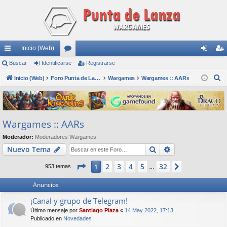
Inicio (Web)
nl
Buscar
Identificarse
or
Registrarse
de
eg
B
ac
Inicio (Web)
os
Foro Punta de Lanza Wargames
Wargames
Wargames :: AARs
nti
ist
u
es
fic
ra
s
rá
ar
rs
c
Wargames :: AARs
a
pi
se
e
r
Moderador:
Moderadores Wargames
do
Buscar
Búsqueda avan
Nuevo Tema
s
Página
1
de
32
2
3
4
5
32
1
Siguiente
953 temas
…
Anuncios
¡Canal y grupo de Telegram!
Último mensaje por
Santiago Plaza
«
14 May 2022, 17:13
Publicado en
Novedades