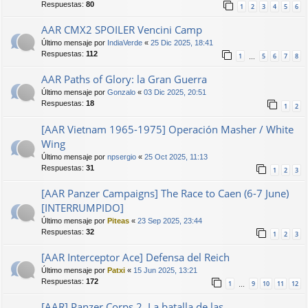
Respuestas:
80
1
2
3
4
5
6
AAR CMX2 SPOILER Vencini Camp
Último mensaje por
IndiaVerde
«
25 Dic 2025, 18:41
Respuestas:
112
1
5
6
7
8
…
AAR Paths of Glory: la Gran Guerra
Último mensaje por
Gonzalo
«
03 Dic 2025, 20:51
Respuestas:
18
1
2
[AAR Vietnam 1965-1975] Operación Masher / White
Wing
Último mensaje por
npsergio
«
25 Oct 2025, 11:13
Respuestas:
31
1
2
3
[AAR Panzer Campaigns] The Race to Caen (6-7 June)
[INTERRUMPIDO]
Último mensaje por
Piteas
«
23 Sep 2025, 23:44
Respuestas:
32
1
2
3
[AAR Interceptor Ace] Defensa del Reich
Último mensaje por
Patxi
«
15 Jun 2025, 13:21
Respuestas:
172
1
9
10
11
12
…
[AAR] Panzer Corps 2. La batalla de las