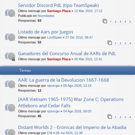
Servidor Discord PdL (tipo TeamSpeak)
Último mensaje por
Santiago Plaza
«
13 Mar 2024, 17:12
Publicado en
Novedades
Respuestas:
63
1
2
3
4
5
Listado de Aars por Juegos
Último mensaje por
LordSpain
«
27 Dic 2016, 08:47
Respuestas:
52
1
2
3
4
Ganadores del Concurso Anual de AARs de PdL
Último mensaje por
Santiago Plaza
«
08 Mar 2011, 12:41
Temas
AAR: La guerra de la Devolucion 1667-1668
Último mensaje por
npsergio
«
09 Ago 2026, 13:19
Respuestas:
12
[AAR Vietnam 1965-1975] War Zone C: Operations
Attleboro and Cedar Falls
Último mensaje por
npsergio
«
04 Ago 2026, 09:03
Respuestas:
45
1
2
3
4
Distant Worlds 2 - Crónicas del Imperio de la Abadía
Último mensaje por
CM
«
08 Jul 2026, 21:38