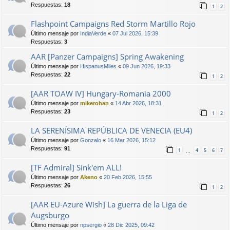
Respuestas:
18
1
2
Flashpoint Campaigns Red Storm Martillo Rojo
Último mensaje por
IndiaVerde
«
07 Jul 2026, 15:39
Respuestas:
3
AAR [Panzer Campaigns] Spring Awakening
Último mensaje por
HispanusMiles
«
09 Jun 2026, 19:33
Respuestas:
22
1
2
[AAR TOAW IV] Hungary-Romania 2000
Último mensaje por
mikerohan
«
14 Abr 2026, 18:31
Respuestas:
23
1
2
LA SERENÍSIMA REPÚBLICA DE VENECIA (EU4)
Último mensaje por
Gonzalo
«
16 Mar 2026, 15:12
Respuestas:
91
1
4
5
6
7
…
[TF Admiral] Sink'em ALL!
Último mensaje por
Akeno
«
20 Feb 2026, 15:55
Respuestas:
26
1
2
[AAR EU-Azure Wish] La guerra de la Liga de
Augsburgo
Último mensaje por
npsergio
«
28 Dic 2025, 09:42