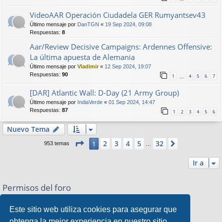
VideoAAR Operación Ciudadela GER Rumyantsev43
Último mensaje por
DanTGN
«
19 Sep 2024, 09:08
Respuestas:
8
Aar/Review Decisive Campaigns: Ardennes Offensive:
La última apuesta de Alemania
Último mensaje por
Vladimir
«
12 Sep 2024, 19:07
Respuestas:
90
1
4
5
6
7
…
[DAR] Atlantic Wall: D-Day (21 Army Group)
Último mensaje por
IndiaVerde
«
01 Sep 2024, 14:47
Respuestas:
87
1
2
3
4
5
6
Nuevo Tema
Página
1
de
32
2
3
4
5
32
1
Siguiente
953 temas
…
Ir a
Permisos del foro
No puede
abrir nuevos temas en este Foro
No puede
responder a temas en este Foro
Este sitio web utiliza cookies para asegurar que
No puede
editar sus mensajes en este Foro
obtenga la mejor experiencia en nuestro sitio
No puede
borrar sus mensajes en este Foro