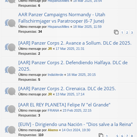
Último mensaje por
HispanusMiles
«
18 Mar 2025, 16:54
Respuestas:
6
AAR Panzer Campaigns Normandy - Utah
Fallschirmjager vs Paratrooper (6-7 June)
Último mensaje por
HispanusMiles
«
18 Mar 2025, 11:59
Respuestas:
34
1
2
3
[AAR] Panzer Corps 2. Avance a Sollum. DLC de 2025.
Último mensaje por
JR
«
17 Mar 2025, 21:31
Respuestas:
2
[AAR] Panzer Corps 2. Defendiendo Halfaya. DLC de
2025.
Último mensaje por
IndiaVerde
«
16 Mar 2025, 20:15
Respuestas:
5
[AAR] Panzer Corps 2. Cirenaica. DLC de 2025.
Último mensaje por
JR
«
13 Mar 2025, 17:14
[AAR EL REY PLANETA] Felipe IV "el Grande"
Último mensaje por
FRANA
«
23 Feb 2025, 22:15
Respuestas:
3
[EUIV] - Dirigiendo una Nación - "Dios salve a la Reina"
Último mensaje por
Akeno
«
14 Oct 2024, 19:30
Respuestas:
110
1
5
6
7
8
…