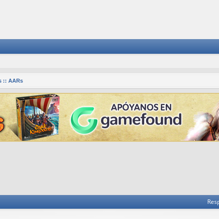
 :: AARs
 avanzada
Res