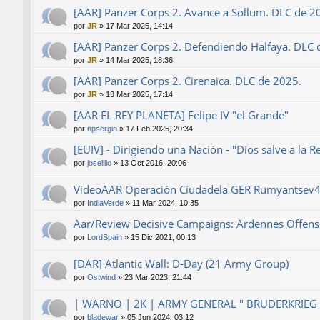
[AAR] Panzer Corps 2. Avance a Sollum. DLC de 2
por
JR
»
17 Mar 2025, 14:14
[AAR] Panzer Corps 2. Defendiendo Halfaya. DLC 
por
JR
»
14 Mar 2025, 18:36
[AAR] Panzer Corps 2. Cirenaica. DLC de 2025.
por
JR
»
13 Mar 2025, 17:14
[AAR EL REY PLANETA] Felipe IV "el Grande"
por
npsergio
»
17 Feb 2025, 20:34
[EUIV] - Dirigiendo una Nación - "Dios salve a la R
por
joselillo
»
13 Oct 2016, 20:06
VideoAAR Operación Ciudadela GER Rumyantsev
por
IndiaVerde
»
11 Mar 2024, 10:35
Aar/Review Decisive Campaigns: Ardennes Offensi
por
LordSpain
»
15 Dic 2021, 00:13
[DAR] Atlantic Wall: D-Day (21 Army Group)
por
Ostwind
»
23 Mar 2023, 21:44
| WARNO | 2K | ARMY GENERAL " BRUDERKRIEG 
por
bladewar
»
05 Jun 2024, 03:12