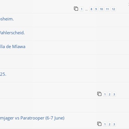
1
8
9
10
11
12
…
osheim.
Wahlerscheid.
alla de Mlawa
025.
1
2
3
jager vs Paratrooper (6-7 June)
1
2
3