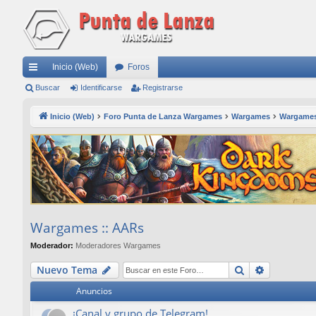
Inicio (Web)
Foros
nl
Buscar
Identificarse
Registrarse
ac
Inicio (Web)
Foro Punta de Lanza Wargames
Wargames
Wargames
es
rá
pi
do
s
Wargames :: AARs
Moderador:
Moderadores Wargames
Buscar
Búsqueda
Nuevo Tema
Anuncios
¡Canal y grupo de Telegram!