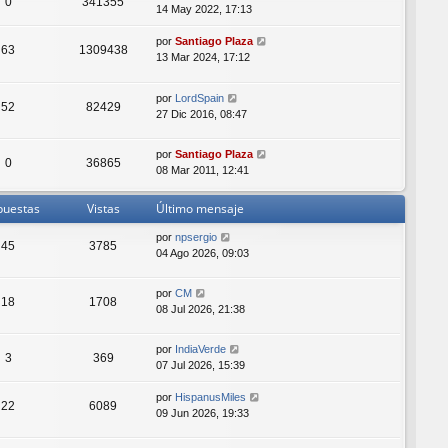
0
341355
14 May 2022, 17:13
por
Santiago Plaza
63
1309438
13 Mar 2024, 17:12
por
LordSpain
52
82429
27 Dic 2016, 08:47
por
Santiago Plaza
0
36865
08 Mar 2011, 12:41
puestas
Vistas
Último mensaje
por
npsergio
45
3785
04 Ago 2026, 09:03
por
CM
18
1708
08 Jul 2026, 21:38
por
IndiaVerde
3
369
07 Jul 2026, 15:39
por
HispanusMiles
22
6089
09 Jun 2026, 19:33