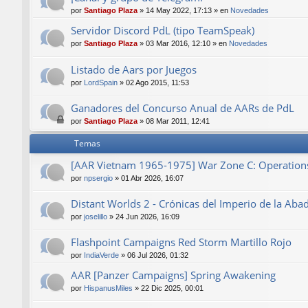
por
Santiago Plaza
»
14 May 2022, 17:13
» en
Novedades
Servidor Discord PdL (tipo TeamSpeak)
por
Santiago Plaza
»
03 Mar 2016, 12:10
» en
Novedades
Listado de Aars por Juegos
por
LordSpain
»
02 Ago 2015, 11:53
Ganadores del Concurso Anual de AARs de PdL
por
Santiago Plaza
»
08 Mar 2011, 12:41
Temas
[AAR Vietnam 1965-1975] War Zone C: Operations 
por
npsergio
»
01 Abr 2026, 16:07
Distant Worlds 2 - Crónicas del Imperio de la Aba
por
joselillo
»
24 Jun 2026, 16:09
Flashpoint Campaigns Red Storm Martillo Rojo
por
IndiaVerde
»
06 Jul 2026, 01:32
AAR [Panzer Campaigns] Spring Awakening
por
HispanusMiles
»
22 Dic 2025, 00:01