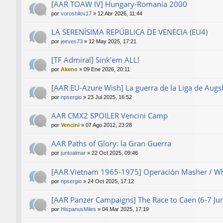
[AAR TOAW IV] Hungary-Romania 2000
por
voroshilov17
»
12 Abr 2026, 11:44
LA SERENÍSIMA REPÚBLICA DE VENECIA (EU4)
por
jeeves73
»
12 May 2025, 17:21
[TF Admiral] Sink'em ALL!
por
Akeno
»
09 Ene 2026, 20:11
[AAR EU-Azure Wish] La guerra de la Liga de Aug
por
npsergio
»
23 Jul 2025, 16:52
AAR CMX2 SPOILER Vencini Camp
por
Vencini
»
07 Ago 2012, 23:28
AAR Paths of Glory: la Gran Guerra
por
juntoalmar
»
22 Oct 2025, 09:46
[AAR Vietnam 1965-1975] Operación Masher / Wh
por
npsergio
»
24 Oct 2025, 17:12
[AAR Panzer Campaigns] The Race to Caen (6-7 J
por
HispanusMiles
»
04 Mar 2025, 17:19