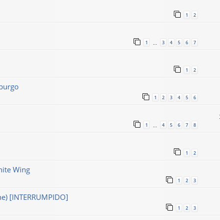
1
2
1
3
4
5
6
7
…
1
2
sburgo
1
2
3
4
5
6
1
4
5
6
7
8
…
1
2
ite Wing
1
2
3
une) [INTERRUMPIDO]
1
2
3