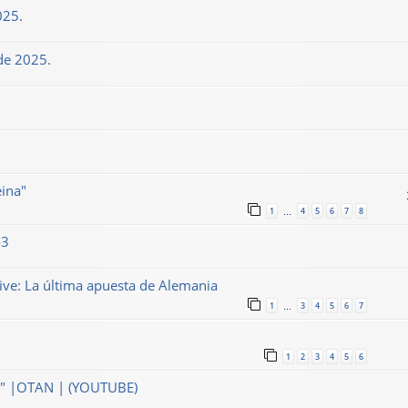
025.
de 2025.
eina"
1
4
5
6
7
8
…
43
ve: La última apuesta de Alemania
1
3
4
5
6
7
…
1
2
3
4
5
6
" |OTAN | (YOUTUBE)