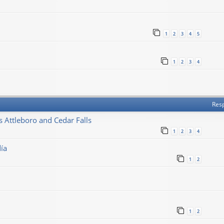
1
2
3
4
5
1
2
3
4
Res
Attleboro and Cedar Falls
1
2
3
4
día
1
2
1
2