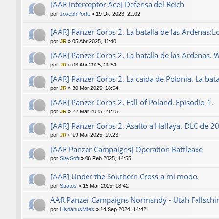
[AAR Interceptor Ace] Defensa del Reich
por
JosephPorta
»
19 Dic 2023, 22:02
[AAR] Panzer Corps 2. La batalla de las Ardenas:L
por
JR
»
05 Abr 2025, 11:40
[AAR] Panzer Corps 2. La batalla de las Ardenas. 
por
JR
»
03 Abr 2025, 20:51
[AAR] Panzer Corps 2. La caida de Polonia. La bat
por
JR
»
30 Mar 2025, 18:54
[AAR] Panzer Corps 2. Fall of Poland. Episodio 1.
por
JR
»
22 Mar 2025, 21:15
[AAR] Panzer Corps 2. Asalto a Halfaya. DLC de 2
por
JR
»
19 Mar 2025, 19:23
[AAR Panzer Campaigns] Operation Battleaxe
por
SlaySoft
»
06 Feb 2025, 14:55
[AAR] Under the Southern Cross a mi modo.
por
Stratos
»
15 Mar 2025, 18:42
AAR Panzer Campaigns Normandy - Utah Fallschirm
por
HispanusMiles
»
14 Sep 2024, 14:42