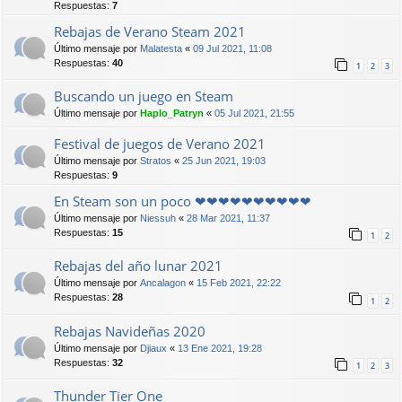
Respuestas:
7
Rebajas de Verano Steam 2021
Último mensaje por
Malatesta
«
09 Jul 2021, 11:08
Respuestas:
40
1
2
3
Buscando un juego en Steam
Último mensaje por
Haplo_Patryn
«
05 Jul 2021, 21:55
Festival de juegos de Verano 2021
Último mensaje por
Stratos
«
25 Jun 2021, 19:03
Respuestas:
9
En Steam son un poco ❤❤❤❤❤❤❤❤❤❤
Último mensaje por
Niessuh
«
28 Mar 2021, 11:37
Respuestas:
15
1
2
Rebajas del año lunar 2021
Último mensaje por
Ancalagon
«
15 Feb 2021, 22:22
Respuestas:
28
1
2
Rebajas Navideñas 2020
Último mensaje por
Djiaux
«
13 Ene 2021, 19:28
Respuestas:
32
1
2
3
Thunder Tier One