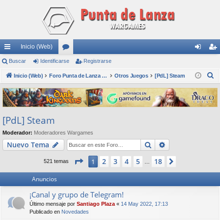
Inicio (Web)
nl
Buscar
Identificarse
or
Registrarse
de
eg
B
ac
Inicio (Web)
os
Foro Punta de Lanza Wargames
Otros Juegos
[PdL] Steam
nti
ist
u
es
fic
ra
s
rá
ar
rs
c
[PdL] Steam
a
pi
se
e
r
Moderador:
Moderadores Wargames
do
Buscar
Búsqueda avan
Nuevo Tema
s
Página
1
de
18
2
3
4
5
18
1
Siguiente
521 temas
…
Anuncios
¡Canal y grupo de Telegram!
Último mensaje por
Santiago Plaza
«
14 May 2022, 17:13
Publicado en
Novedades