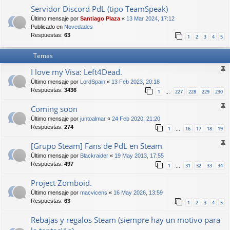
Servidor Discord PdL (tipo TeamSpeak)
Último mensaje por
Santiago Plaza
«
13 Mar 2024, 17:12
Publicado en
Novedades
Respuestas:
63
1
2
3
4
5
Temas
I love my Visa: Left4Dead.
Último mensaje por
LordSpain
«
13 Feb 2023, 20:18
Respuestas:
3436
1
227
228
229
230
…
Coming soon
Último mensaje por
juntoalmar
«
24 Feb 2020, 21:20
Respuestas:
274
1
16
17
18
19
…
[Grupo Steam] Fans de PdL en Steam
Último mensaje por
Blackraider
«
19 May 2013, 17:55
Respuestas:
497
1
31
32
33
34
…
Project Zomboid.
Último mensaje por
macvicens
«
16 May 2026, 13:59
Respuestas:
63
1
2
3
4
5
Rebajas y regalos Steam (siempre hay un motivo para