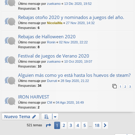
Último mensaje por
zuekamo
«
13 Dic 2020, 19:52
Respuestas:
5
Rebajas otoño 2020 y nominados a juegos del año.
Último mensaje por
NicolaiMa
«
27 Nov 2020, 14:32
Respuestas:
6
Rebajas de Halloween 2020
Último mensaje por
Ronin
«
02 Nov 2020, 22:22
Respuestas:
8
Festival de juegos de Verano 2020
Último mensaje por
zuekamo
«
10 Oct 2020, 19:07
Respuestas:
10
Alguien más como yo está hasta los huevos de steam?
Último mensaje por
Durruti
«
28 Sep 2020, 21:22
Respuestas:
34
1
2
3
IRON HARVEST
Último mensaje por
CM
«
04 Ago 2020, 16:49
Respuestas:
2
Nuevo Tema
Página
1
de
18
2
3
4
5
18
1
Siguiente
521 temas
…