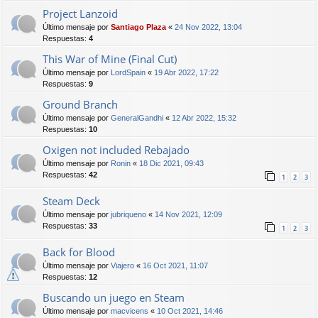
Project Lanzoid
Último mensaje por
Santiago Plaza
«
24 Nov 2022, 13:04
Respuestas:
4
This War of Mine (Final Cut)
Último mensaje por
LordSpain
«
19 Abr 2022, 17:22
Respuestas:
9
Ground Branch
Último mensaje por
GeneralGandhi
«
12 Abr 2022, 15:32
Respuestas:
10
Oxigen not included Rebajado
Último mensaje por
Ronin
«
18 Dic 2021, 09:43
Respuestas:
42
1
2
3
Steam Deck
Último mensaje por
jubriqueno
«
14 Nov 2021, 12:09
Respuestas:
33
1
2
3
Back for Blood
Último mensaje por
Viajero
«
16 Oct 2021, 11:07
Respuestas:
12
Buscando un juego en Steam
Último mensaje por
macvicens
«
10 Oct 2021, 14:46