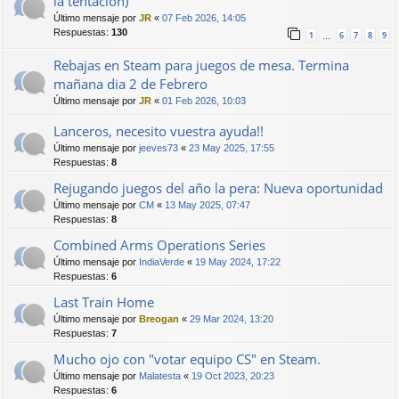
la tentación)
Último mensaje por
JR
«
07 Feb 2026, 14:05
Respuestas:
130
1
6
7
8
9
…
Rebajas en Steam para juegos de mesa. Termina
mañana dia 2 de Febrero
Último mensaje por
JR
«
01 Feb 2026, 10:03
Lanceros, necesito vuestra ayuda!!
Último mensaje por
jeeves73
«
23 May 2025, 17:55
Respuestas:
8
Rejugando juegos del año la pera: Nueva oportunidad
Último mensaje por
CM
«
13 May 2025, 07:47
Respuestas:
8
Combined Arms Operations Series
Último mensaje por
IndiaVerde
«
19 May 2024, 17:22
Respuestas:
6
Last Train Home
Último mensaje por
Breogan
«
29 Mar 2024, 13:20
Respuestas:
7
Mucho ojo con "votar equipo CS" en Steam.
Último mensaje por
Malatesta
«
19 Oct 2023, 20:23
Respuestas:
6