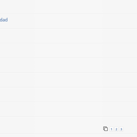
idad
1
2
3