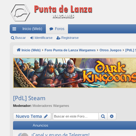
Inicio (Web)
Foros
nl
Buscar
Identificarse
Registrarse
ac
Inicio (Web)
Foro Punta de Lanza Wargames
Otros Juegos
[PdL]
es
rá
pi
do
s
[PdL] Steam
Moderador:
Moderadores Wargames
Buscar
Búsqueda
Nuevo Tema
Anuncios
¡Canal y grupo de Telegram!