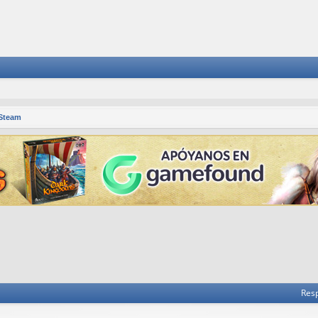
 Steam
 avanzada
Res