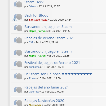
Steam Deck
por
Djiaux
»
17 Jul 2021, 20:57
Back for Blood
por
Santiago Plaza
»
11 Dic 2020, 17:54
Buscando un juego en Steam
por
Haplo_Patryn
»
05 Jul 2021, 21:55
Rebajas de Verano Steam 2021
por
CM
»
24 Jun 2021, 22:46
Buscando un juego en Steam
por
Haplo_Patryn
»
05 Jul 2021, 21:55
Festival de juegos de Verano 2021
por
zuekamo
»
16 Jun 2021, 15:10
En Steam son un poco ❤❤❤❤❤❤❤❤❤❤
por
Ronin
»
10 Mar 2021, 19:00
Rebajas del año lunar 2021
por
Guerrilla
»
12 Feb 2021, 00:45
Rebajas Navideñas 2020
por
NicolaiMa
»
24 Dic 2020, 00:30