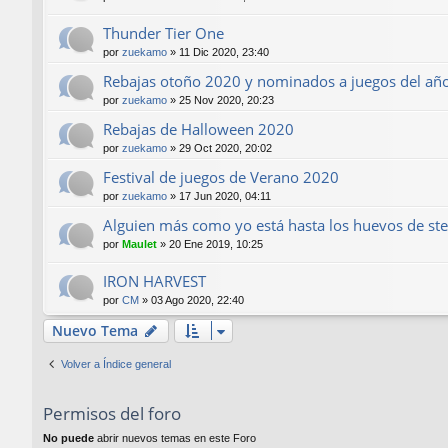
Thunder Tier One
por
zuekamo
»
11 Dic 2020, 23:40
Rebajas otoño 2020 y nominados a juegos del año
por
zuekamo
»
25 Nov 2020, 20:23
Rebajas de Halloween 2020
por
zuekamo
»
29 Oct 2020, 20:02
Festival de juegos de Verano 2020
por
zuekamo
»
17 Jun 2020, 04:11
Alguien más como yo está hasta los huevos de st
por
Maulet
»
20 Ene 2019, 10:25
IRON HARVEST
por
CM
»
03 Ago 2020, 22:40
Nuevo Tema
Volver a Índice general
Permisos del foro
No puede
abrir nuevos temas en este Foro