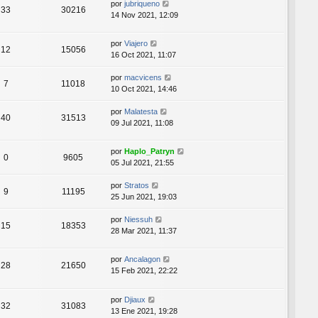
por
jubriqueno
33
30216
14 Nov 2021, 12:09
por
Viajero
12
15056
16 Oct 2021, 11:07
por
macvicens
7
11018
10 Oct 2021, 14:46
por
Malatesta
40
31513
09 Jul 2021, 11:08
por
Haplo_Patryn
0
9605
05 Jul 2021, 21:55
por
Stratos
9
11195
25 Jun 2021, 19:03
por
Niessuh
15
18353
28 Mar 2021, 11:37
por
Ancalagon
28
21650
15 Feb 2021, 22:22
por
Djiaux
32
31083
13 Ene 2021, 19:28