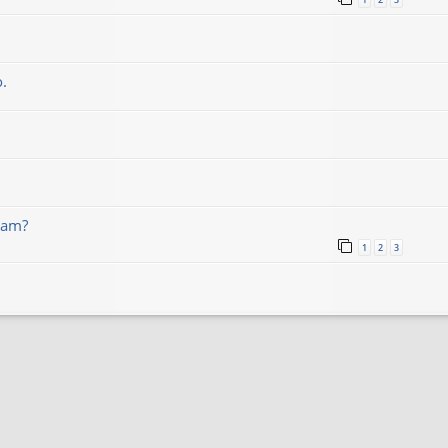
.
eam?
1
2
3