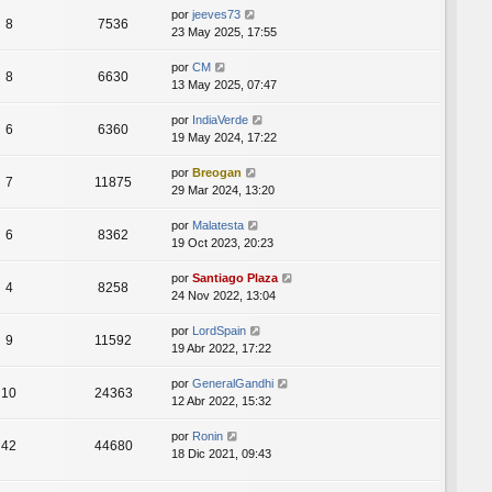
por
jeeves73
8
7536
23 May 2025, 17:55
por
CM
8
6630
13 May 2025, 07:47
por
IndiaVerde
6
6360
19 May 2024, 17:22
por
Breogan
7
11875
29 Mar 2024, 13:20
por
Malatesta
6
8362
19 Oct 2023, 20:23
por
Santiago Plaza
4
8258
24 Nov 2022, 13:04
por
LordSpain
9
11592
19 Abr 2022, 17:22
por
GeneralGandhi
10
24363
12 Abr 2022, 15:32
por
Ronin
42
44680
18 Dic 2021, 09:43