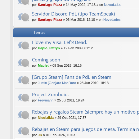
por
Santiago Plaza
»
14 May 2022, 17:13
» en
Novedades
Servidor Discord PdL (tipo TeamSpeak)
por
Santiago Plaza
»
03 Mar 2016, 12:10
» en
Novedades
Temas
I love my Visa: Left4Dead.
por
Haplo_Patryn
»
12 Feb 2009, 01:12
Coming soon
por
Maulet
»
09 Sep 2015, 16:16
[Grupo Steam] Fans de PdL en Steam
por
Justin [Gen]aro MacDuro
»
28 Jun 2010, 18:13
Project Zomboid.
por
Freymann
»
25 Jul 2011, 19:24
Rebajas y regalos Steam (siempre hay un motivo pa
por
NicolaiMa
»
29 Oct 2021, 17:37
Rebajas en Steam para juegos de mesa. Termina 
por
JR
»
01 Feb 2026, 10:03