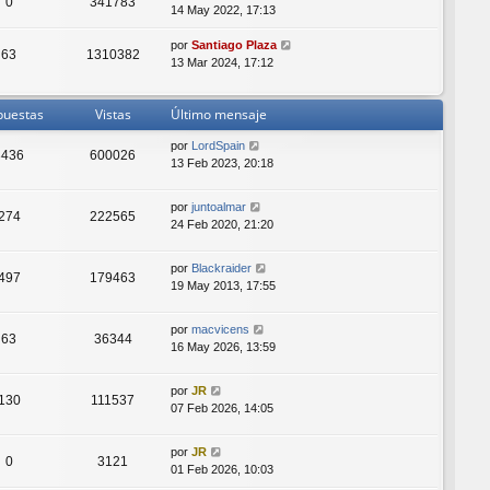
0
341783
14 May 2022, 17:13
por
Santiago Plaza
63
1310382
13 Mar 2024, 17:12
puestas
Vistas
Último mensaje
por
LordSpain
3436
600026
13 Feb 2023, 20:18
por
juntoalmar
274
222565
24 Feb 2020, 21:20
por
Blackraider
497
179463
19 May 2013, 17:55
por
macvicens
63
36344
16 May 2026, 13:59
por
JR
130
111537
07 Feb 2026, 14:05
por
JR
0
3121
01 Feb 2026, 10:03