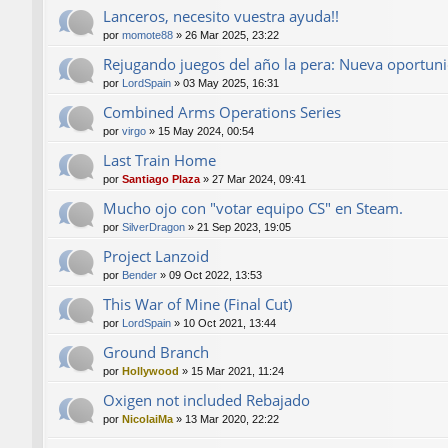
Lanceros, necesito vuestra ayuda!!
por
momote88
»
26 Mar 2025, 23:22
Rejugando juegos del año la pera: Nueva oportun
por
LordSpain
»
03 May 2025, 16:31
Combined Arms Operations Series
por
virgo
»
15 May 2024, 00:54
Last Train Home
por
Santiago Plaza
»
27 Mar 2024, 09:41
Mucho ojo con "votar equipo CS" en Steam.
por
SilverDragon
»
21 Sep 2023, 19:05
Project Lanzoid
por
Bender
»
09 Oct 2022, 13:53
This War of Mine (Final Cut)
por
LordSpain
»
10 Oct 2021, 13:44
Ground Branch
por
Hollywood
»
15 Mar 2021, 11:24
Oxigen not included Rebajado
por
NicolaiMa
»
13 Mar 2020, 22:22