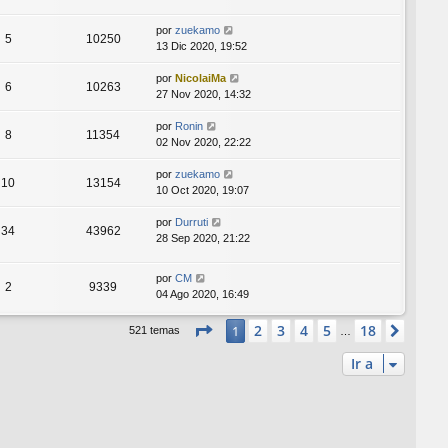
por
zuekamo
5
10250
13 Dic 2020, 19:52
por
NicolaiMa
6
10263
27 Nov 2020, 14:32
por
Ronin
8
11354
02 Nov 2020, 22:22
por
zuekamo
10
13154
10 Oct 2020, 19:07
por
Durruti
34
43962
28 Sep 2020, 21:22
por
CM
2
9339
04 Ago 2020, 16:49
Página
1
de
18
2
3
4
5
18
1
Sigui
521 temas
…
Ir a