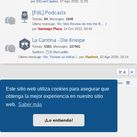
por
ElGranCapitan
, 07 Ago 2026, 11:55
[PdL] Podcasts
Temas
:
84
,
Mensajes
:
1648
Último mensaje:
Re: Mini Review de Into the B…
por
Santiago Plaza
, 14 Oct 2022, 09:49
La Cantina - Die Kneipe
Temas
:
5383
,
Mensajes
:
107991
Subforo:
El Mercadillo
Último mensaje:
Re: Tomate un KitKat
por
Vladimir
, 02 Ago 2026, 18:14
Ir a
Inicio (Web)
Foro Punta de Lanza Wargames
Contáctenos
Este sitio web utiliza cookies para asegurar que
Desarrollado por
phpBB
® Forum Software © phpBB Limited
obtenga la mejor experiencia en nuestro sitio
Style por
Arty
&
halilesen
web.
Saber más
Traducción al español por
phpBB España
Privacidad
|
Condiciones
¡Lo entiendo!