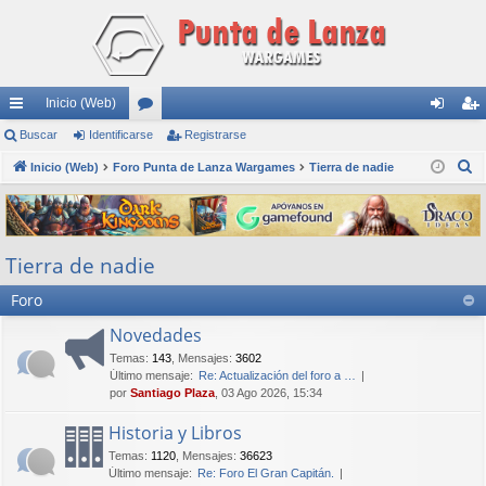
Inicio (Web)
nl
Buscar
Identificarse
or
Registrarse
de
eg
B
ac
Inicio (Web)
Foro Punta de Lanza Wargames
os
Tierra de nadie
nti
ist
u
es
fic
ra
s
rá
ar
rs
c
Tierra de nadie
a
pi
se
e
r
Foro
do
s
Novedades
Temas
:
143
,
Mensajes
:
3602
Último mensaje:
Re: Actualización del foro a …
por
Santiago Plaza
, 03 Ago 2026, 15:34
Historia y Libros
Temas
:
1120
,
Mensajes
:
36623
Último mensaje:
Re: Foro El Gran Capitán.