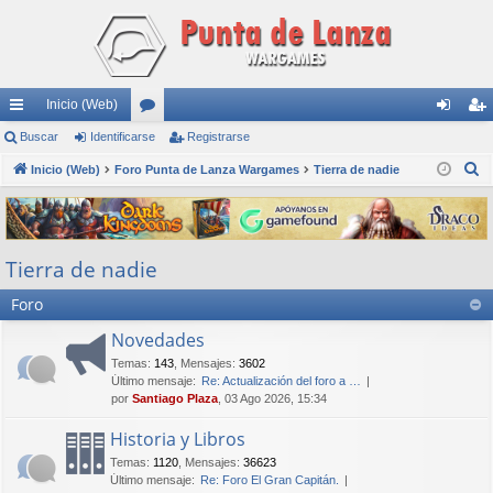
Inicio (Web)
nl
Buscar
Identificarse
or
Registrarse
de
eg
B
ac
Inicio (Web)
Foro Punta de Lanza Wargames
os
Tierra de nadie
nti
ist
u
es
fic
ra
s
rá
ar
rs
c
Tierra de nadie
a
pi
se
e
r
Foro
do
s
Novedades
Temas
:
143
,
Mensajes
:
3602
Último mensaje:
Re: Actualización del foro a …
por
Santiago Plaza
, 03 Ago 2026, 15:34
Historia y Libros
Temas
:
1120
,
Mensajes
:
36623
Último mensaje:
Re: Foro El Gran Capitán.