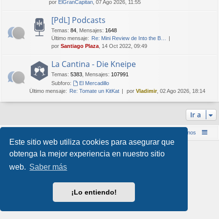
por
ElGranCapitan
, 07 Ago 2026, 11:55
[PdL] Podcasts
Temas
:
84
,
Mensajes
:
1648
Último mensaje:
Re: Mini Review de Into the B…
por
Santiago Plaza
, 14 Oct 2022, 09:49
La Cantina - Die Kneipe
Temas
:
5383
,
Mensajes
:
107991
Subforo:
El Mercadillo
Último mensaje:
Re: Tomate un KitKat
por
Vladimir
, 02 Ago 2026, 18:14
Ir a
Inicio (Web)
Foro Punta de Lanza Wargames
Contáctenos
Este sitio web utiliza cookies para asegurar que
Desarrollado por
phpBB
® Forum Software © phpBB Limited
obtenga la mejor experiencia en nuestro sitio
Style por
Arty
&
halilesen
web.
Saber más
Traducción al español por
phpBB España
Privacidad
|
Condiciones
¡Lo entiendo!