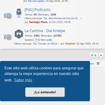
por
ElGranCapitan
, 01 Ago 2026, 12:48
[PdL] Podcasts
Temas
:
84
,
Mensajes
:
1648
Último mensaje:
Re: Mini Review de Into the B…
por
Santiago Plaza
, 14 Oct 2022, 09:49
La Cantina - Die Kneipe
Temas
:
5383
,
Mensajes
:
107991
Subforo:
El Mercadillo
Último mensaje:
Re: Tomate un KitKat
por
Vladimir
, 02 Ago 2026, 18:14
Ir a
Inicio (Web)
Foro Punta de Lanza Wargames
Contáctenos
Este sitio web utiliza cookies para asegurar que
Desarrollado por
phpBB
® Forum Software © phpBB Limited
obtenga la mejor experiencia en nuestro sitio
Style por
Arty
&
halilesen
web.
Saber más
Traducción al español por
phpBB España
Privacidad
|
Condiciones
¡Lo entiendo!