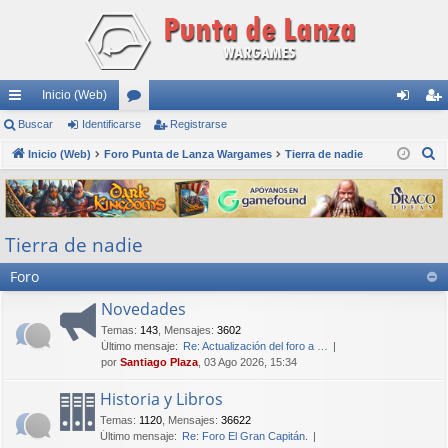
Inicio (Web)
nl
Buscar
Identificarse
or
Registrarse
de
eg
B
ac
Inicio (Web)
Foro Punta de Lanza Wargames
os
Tierra de nadie
nti
ist
u
es
fic
ra
s
rá
ar
rs
c
Tierra de nadie
a
pi
se
e
r
Foro
do
s
Novedades
Temas
:
143
,
Mensajes
:
3602
Último mensaje:
Re: Actualización del foro a …
por
Santiago Plaza
, 03 Ago 2026, 15:34
Historia y Libros
Temas
:
1120
,
Mensajes
:
36622
Último mensaje:
Re: Foro El Gran Capitán.