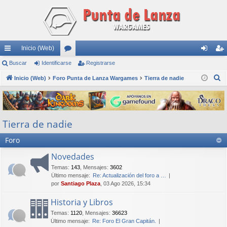
Inicio (Web)
nl
Buscar
Identificarse
or
Registrarse
de
eg
B
ac
Inicio (Web)
Foro Punta de Lanza Wargames
os
Tierra de nadie
nti
ist
u
es
fic
ra
s
rá
ar
rs
c
Tierra de nadie
a
pi
se
e
r
Foro
do
s
Novedades
Temas
:
143
,
Mensajes
:
3602
Último mensaje:
Re: Actualización del foro a …
por
Santiago Plaza
, 03 Ago 2026, 15:34
Historia y Libros
Temas
:
1120
,
Mensajes
:
36623
Último mensaje:
Re: Foro El Gran Capitán.