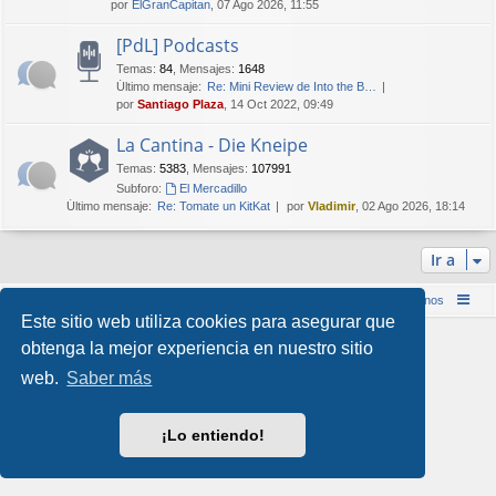
por
ElGranCapitan
, 07 Ago 2026, 11:55
[PdL] Podcasts
Temas
:
84
,
Mensajes
:
1648
Último mensaje:
Re: Mini Review de Into the B…
por
Santiago Plaza
, 14 Oct 2022, 09:49
La Cantina - Die Kneipe
Temas
:
5383
,
Mensajes
:
107991
Subforo:
El Mercadillo
Último mensaje:
Re: Tomate un KitKat
por
Vladimir
, 02 Ago 2026, 18:14
Ir a
Inicio (Web)
Foro Punta de Lanza Wargames
Contáctenos
Este sitio web utiliza cookies para asegurar que
Desarrollado por
phpBB
® Forum Software © phpBB Limited
obtenga la mejor experiencia en nuestro sitio
Style por
Arty
&
halilesen
web.
Saber más
Traducción al español por
phpBB España
Privacidad
|
Condiciones
¡Lo entiendo!