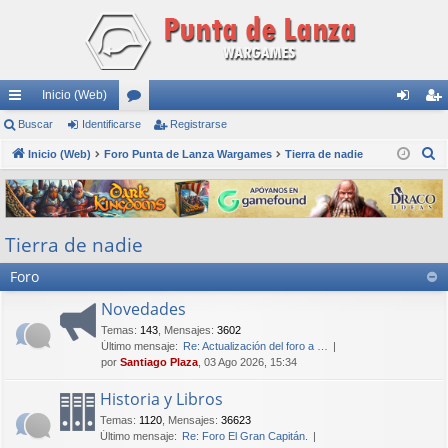
Inicio (Web)
nl
Buscar
Identificarse
or
Registrarse
de
eg
B
ac
Inicio (Web)
Foro Punta de Lanza Wargames
os
Tierra de nadie
nti
ist
u
es
fic
ra
s
rá
ar
rs
c
Tierra de nadie
a
pi
se
e
r
Foro
do
s
Novedades
Temas
:
143
,
Mensajes
:
3602
Último mensaje:
Re: Actualización del foro a …
por
Santiago Plaza
, 03 Ago 2026, 15:34
Historia y Libros
Temas
:
1120
,
Mensajes
:
36623
Último mensaje:
Re: Foro El Gran Capitán.