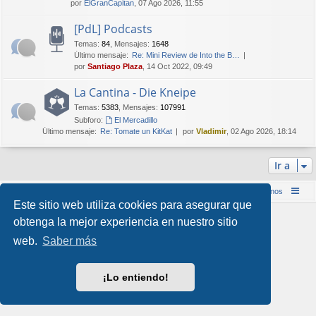
por
ElGranCapitan
, 07 Ago 2026, 11:55
[PdL] Podcasts
Temas
:
84
,
Mensajes
:
1648
Último mensaje:
Re: Mini Review de Into the B…
por
Santiago Plaza
, 14 Oct 2022, 09:49
La Cantina - Die Kneipe
Temas
:
5383
,
Mensajes
:
107991
Subforo:
El Mercadillo
Último mensaje:
Re: Tomate un KitKat
por
Vladimir
, 02 Ago 2026, 18:14
Ir a
Inicio (Web)
Foro Punta de Lanza Wargames
Contáctenos
Este sitio web utiliza cookies para asegurar que
Desarrollado por
phpBB
® Forum Software © phpBB Limited
obtenga la mejor experiencia en nuestro sitio
Style por
Arty
&
halilesen
web.
Saber más
Traducción al español por
phpBB España
Privacidad
|
Condiciones
¡Lo entiendo!