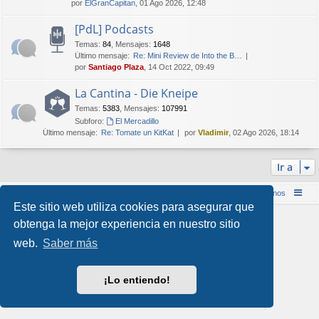
por
ElGranCapitan
, 01 Ago 2026, 12:48
[PdL] Podcasts
Temas
:
84
,
Mensajes
:
1648
Último mensaje:
Re: Mini Review de Into the B…
por
Santiago Plaza
, 14 Oct 2022, 09:49
La Cantina - Die Kneipe
Temas
:
5383
,
Mensajes
:
107991
Subforo:
El Mercadillo
Último mensaje:
Re: Tomate un KitKat
por
Vladimir
, 02 Ago 2026, 18:14
Ir a
Inicio (Web)
Foro Punta de Lanza Wargames
Contáctenos
Este sitio web utiliza cookies para asegurar que
Desarrollado por
phpBB
® Forum Software © phpBB Limited
obtenga la mejor experiencia en nuestro sitio
Style por
Arty
&
halilesen
web.
Saber más
Traducción al español por
phpBB España
Privacidad
|
Condiciones
¡Lo entiendo!