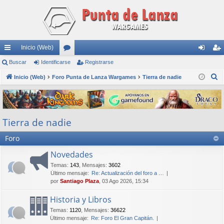
Inicio (Web)
nl
Buscar
Identificarse
or
Registrarse
de
eg
B
ac
Inicio (Web)
Foro Punta de Lanza Wargames
os
Tierra de nadie
nti
ist
u
es
fic
ra
s
rá
ar
rs
c
Tierra de nadie
a
pi
se
e
r
Foro
do
s
Novedades
Temas
:
143
,
Mensajes
:
3602
Último mensaje:
Re: Actualización del foro a …
por
Santiago Plaza
, 03 Ago 2026, 15:34
Historia y Libros
Temas
:
1120
,
Mensajes
:
36622
Último mensaje:
Re: Foro El Gran Capitán.