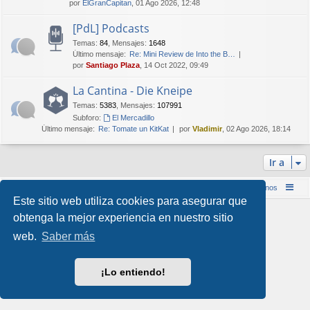
por
ElGranCapitan
, 01 Ago 2026, 12:48
[PdL] Podcasts
Temas
:
84
,
Mensajes
:
1648
Último mensaje:
Re: Mini Review de Into the B…
por
Santiago Plaza
, 14 Oct 2022, 09:49
La Cantina - Die Kneipe
Temas
:
5383
,
Mensajes
:
107991
Subforo:
El Mercadillo
Último mensaje:
Re: Tomate un KitKat
por
Vladimir
, 02 Ago 2026, 18:14
Ir a
Inicio (Web)
Foro Punta de Lanza Wargames
Contáctenos
Este sitio web utiliza cookies para asegurar que
Desarrollado por
phpBB
® Forum Software © phpBB Limited
obtenga la mejor experiencia en nuestro sitio
Style por
Arty
&
halilesen
web.
Saber más
Traducción al español por
phpBB España
Privacidad
|
Condiciones
¡Lo entiendo!