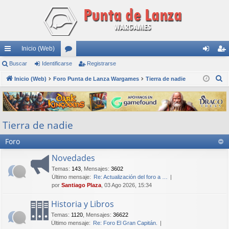
Inicio (Web)
nl
Buscar
Identificarse
or
Registrarse
de
eg
B
ac
Inicio (Web)
Foro Punta de Lanza Wargames
os
Tierra de nadie
nti
ist
u
es
fic
ra
s
rá
ar
rs
c
Tierra de nadie
a
pi
se
e
r
Foro
do
s
Novedades
Temas
:
143
,
Mensajes
:
3602
Último mensaje:
Re: Actualización del foro a …
por
Santiago Plaza
, 03 Ago 2026, 15:34
Historia y Libros
Temas
:
1120
,
Mensajes
:
36622
Último mensaje:
Re: Foro El Gran Capitán.