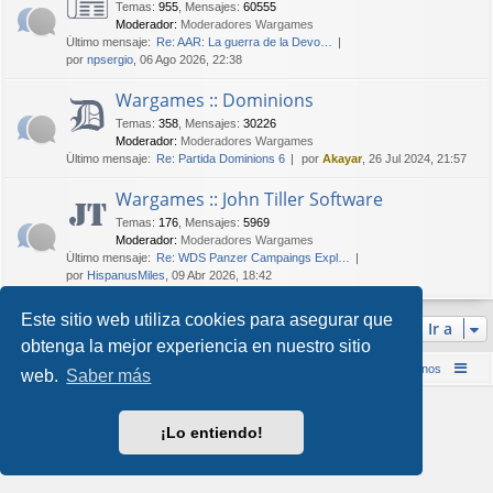
Temas
:
955
,
Mensajes
:
60555
Moderador:
Moderadores Wargames
Último mensaje:
Re: AAR: La guerra de la Devo…
por
npsergio
, 06 Ago 2026, 22:38
Wargames :: Dominions
Temas
:
358
,
Mensajes
:
30226
Moderador:
Moderadores Wargames
Último mensaje:
Re: Partida Dominions 6
por
Akayar
, 26 Jul 2024, 21:57
Wargames :: John Tiller Software
Temas
:
176
,
Mensajes
:
5969
Moderador:
Moderadores Wargames
Último mensaje:
Re: WDS Panzer Campaings Expl…
por
HispanusMiles
, 09 Abr 2026, 18:42
Este sitio web utiliza cookies para asegurar que
Ir a
obtenga la mejor experiencia en nuestro sitio
Inicio (Web)
Foro Punta de Lanza Wargames
Contáctenos
web.
Saber más
Desarrollado por
phpBB
® Forum Software © phpBB Limited
Style por
Arty
&
halilesen
¡Lo entiendo!
Traducción al español por
phpBB España
Privacidad
|
Condiciones