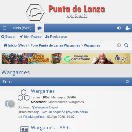
Inicio (Web)
nl
Buscar
Identificarse
or
Registrarse
de
eg
B
ac
Inicio (Web)
Foro Punta de Lanza Wargames
os
Wargames
nti
ist
u
es
fic
ra
s
rá
ar
rs
c
Wargames
a
pi
se
e
r
Foro
do
s
Wargames
Temas
:
1852
,
Mensajes
:
39964
Moderador:
Moderadores Wargames
Subforo:
Wargame Depot
Último mensaje:
Re: Un pequeño proyecto perso…
por
PijusMagnificus
, 03 Ago 2026, 19:07
Wargames :: AARs