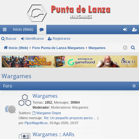
Inicio (Web)
nl
Buscar
Identificarse
or
Registrarse
de
eg
B
ac
Inicio (Web)
Foro Punta de Lanza Wargames
os
Wargames
nti
ist
u
es
fic
ra
s
rá
ar
rs
c
Wargames
a
pi
se
e
r
Foro
do
s
Wargames
Temas
:
1852
,
Mensajes
:
39964
Moderador:
Moderadores Wargames
Subforo:
Wargame Depot
Último mensaje:
Re: Un pequeño proyecto perso…
por
PijusMagnificus
, 03 Ago 2026, 19:07
Wargames :: AARs