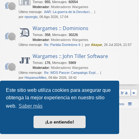
Temas
:
955
,
Mensajes
:
60554
Moderador:
Moderadores Wargames
Último mensaje:
AAR: La guerra de la Devoluci…
por
npsergio
, 06 Ago 2026, 17:04
Wargames :: Dominions
Temas
:
358
,
Mensajes
:
30226
Moderador:
Moderadores Wargames
Último mensaje:
Re: Partida Dominions 6
por
Akayar
, 26 Jul 2024, 21:57
Wargames :: John Tiller Software
Temas
:
176
,
Mensajes
:
5969
Moderador:
Moderadores Wargames
Último mensaje:
Re: WDS Panzer Campaings Expl…
por
HispanusMiles
, 09 Abr 2026, 18:42
Este sitio web utiliza cookies para asegurar que
Ir a
obtenga la mejor experiencia en nuestro sitio
Inicio (Web)
Foro Punta de Lanza Wargames
Contáctenos
web.
Saber más
Desarrollado por
phpBB
® Forum Software © phpBB Limited
Style por
Arty
&
halilesen
¡Lo entiendo!
Traducción al español por
phpBB España
Privacidad
|
Condiciones