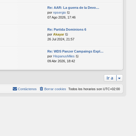
l
Re: AAR: La guerra de la Devo…
t
V
por
npsergio
i
e
07 Ago 2026, 17:46
m
r
o
ú
m
Re: Partida Dominions 6
l
e
V
por
Akayar
t
n
e
26 Jul 2024, 21:57
i
s
r
m
a
ú
o
Re: WDS Panzer Campaings Expl…
j
l
m
V
por
HispanusMiles
e
t
e
e
09 Abr 2026, 18:42
i
n
r
m
s
ú
o
a
l
Ir a
m
j
t
e
e
i
n
Contáctenos
Borrar cookies
Todos los horarios son
UTC+02:00
m
s
o
a
m
j
e
e
n
s
a
j
e