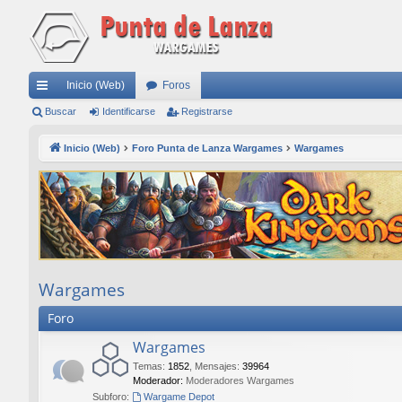
Inicio (Web)
Foros
nl
Buscar
Identificarse
Registrarse
ac
Inicio (Web)
Foro Punta de Lanza Wargames
Wargames
es
rá
pi
do
s
Wargames
Foro
Wargames
Temas
:
1852
,
Mensajes
:
39964
Moderador:
Moderadores Wargames
Subforo:
Wargame Depot