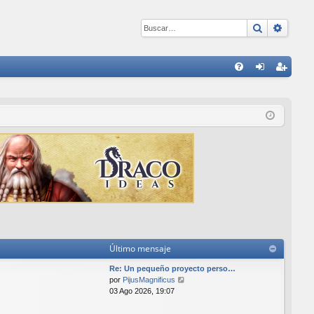
Buscar
Búsqu
E
FA
de
eg
Q
nti
ist
fic
ra
ar
rs
se
e
Último mensaje
Re: Un pequeño proyecto perso…
V
por
PijusMagnificus
e
03 Ago 2026, 19:07
r
ú