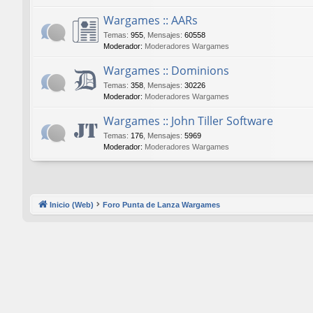
Wargames :: AARs
Temas
:
955
,
Mensajes
:
60558
Moderador:
Moderadores Wargames
Wargames :: Dominions
Temas
:
358
,
Mensajes
:
30226
Moderador:
Moderadores Wargames
Wargames :: John Tiller Software
Temas
:
176
,
Mensajes
:
5969
Moderador:
Moderadores Wargames
Inicio (Web)
Foro Punta de Lanza Wargames