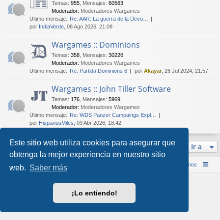
Temas
:
955
,
Mensajes
:
60563
Moderador:
Moderadores Wargames
Último mensaje:
Re: AAR: La guerra de la Devo…
por
IndiaVerde
, 08 Ago 2026, 21:08
Wargames :: Dominions
Temas
:
358
,
Mensajes
:
30226
Moderador:
Moderadores Wargames
Último mensaje:
Re: Partida Dominions 6
por
Akayar
, 26 Jul 2024, 21:57
Wargames :: John Tiller Software
Temas
:
176
,
Mensajes
:
5969
Moderador:
Moderadores Wargames
Último mensaje:
Re: WDS Panzer Campaings Expl…
por
HispanusMiles
, 09 Abr 2026, 18:42
Este sitio web utiliza cookies para asegurar que
Ir a
obtenga la mejor experiencia en nuestro sitio
Inicio (Web)
Foro Punta de Lanza Wargames
Contáctenos
web.
Saber más
Desarrollado por
phpBB
® Forum Software © phpBB Limited
Style por
Arty
&
halilesen
¡Lo entiendo!
Traducción al español por
phpBB España
Privacidad
|
Condiciones