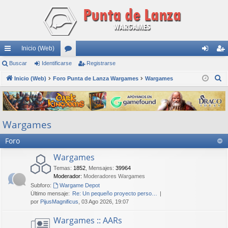
Inicio (Web)
nl
Buscar
Identificarse
or
Registrarse
de
eg
B
ac
Inicio (Web)
Foro Punta de Lanza Wargames
os
Wargames
nti
ist
u
es
fic
ra
s
rá
ar
rs
c
Wargames
a
pi
se
e
r
Foro
do
s
Wargames
Temas
:
1852
,
Mensajes
:
39964
Moderador:
Moderadores Wargames
Subforo:
Wargame Depot
Último mensaje:
Re: Un pequeño proyecto perso…
por
PijusMagnificus
, 03 Ago 2026, 19:07
Wargames :: AARs