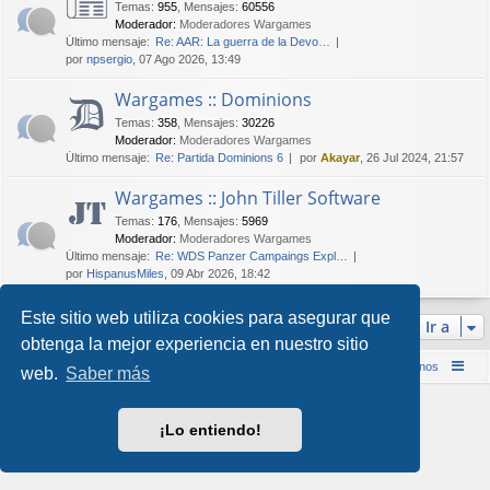
Temas
:
955
,
Mensajes
:
60556
Moderador:
Moderadores Wargames
Último mensaje:
Re: AAR: La guerra de la Devo…
por
npsergio
, 07 Ago 2026, 13:49
Wargames :: Dominions
Temas
:
358
,
Mensajes
:
30226
Moderador:
Moderadores Wargames
Último mensaje:
Re: Partida Dominions 6
por
Akayar
, 26 Jul 2024, 21:57
Wargames :: John Tiller Software
Temas
:
176
,
Mensajes
:
5969
Moderador:
Moderadores Wargames
Último mensaje:
Re: WDS Panzer Campaings Expl…
por
HispanusMiles
, 09 Abr 2026, 18:42
Este sitio web utiliza cookies para asegurar que
Ir a
obtenga la mejor experiencia en nuestro sitio
Inicio (Web)
Foro Punta de Lanza Wargames
Contáctenos
web.
Saber más
Desarrollado por
phpBB
® Forum Software © phpBB Limited
Style por
Arty
&
halilesen
¡Lo entiendo!
Traducción al español por
phpBB España
Privacidad
|
Condiciones