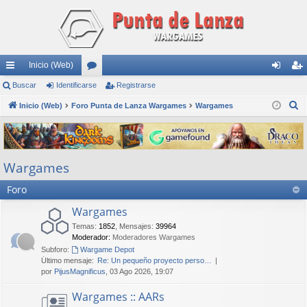
Inicio (Web)
nl
Buscar
Identificarse
or
Registrarse
de
eg
B
ac
Inicio (Web)
Foro Punta de Lanza Wargames
os
Wargames
nti
ist
u
es
fic
ra
s
rá
ar
rs
c
Wargames
a
pi
se
e
r
Foro
do
s
Wargames
Temas
:
1852
,
Mensajes
:
39964
Moderador:
Moderadores Wargames
Subforo:
Wargame Depot
Último mensaje:
Re: Un pequeño proyecto perso…
por
PijusMagnificus
, 03 Ago 2026, 19:07
Wargames :: AARs