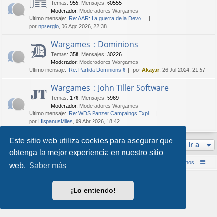
Temas
:
955
,
Mensajes
:
60555
Moderador:
Moderadores Wargames
Último mensaje:
Re: AAR: La guerra de la Devo…
por
npsergio
, 06 Ago 2026, 22:38
Wargames :: Dominions
Temas
:
358
,
Mensajes
:
30226
Moderador:
Moderadores Wargames
Último mensaje:
Re: Partida Dominions 6
por
Akayar
, 26 Jul 2024, 21:57
Wargames :: John Tiller Software
Temas
:
176
,
Mensajes
:
5969
Moderador:
Moderadores Wargames
Último mensaje:
Re: WDS Panzer Campaings Expl…
por
HispanusMiles
, 09 Abr 2026, 18:42
Este sitio web utiliza cookies para asegurar que
Ir a
obtenga la mejor experiencia en nuestro sitio
Inicio (Web)
Foro Punta de Lanza Wargames
Contáctenos
web.
Saber más
Desarrollado por
phpBB
® Forum Software © phpBB Limited
Style por
Arty
&
halilesen
¡Lo entiendo!
Traducción al español por
phpBB España
Privacidad
|
Condiciones