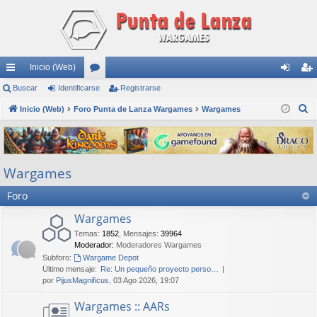
Inicio (Web)
nl
Buscar
Identificarse
or
Registrarse
de
eg
B
ac
Inicio (Web)
Foro Punta de Lanza Wargames
os
Wargames
nti
ist
u
es
fic
ra
s
rá
ar
rs
c
Wargames
a
pi
se
e
r
Foro
do
s
Wargames
Temas
:
1852
,
Mensajes
:
39964
Moderador:
Moderadores Wargames
Subforo:
Wargame Depot
Último mensaje:
Re: Un pequeño proyecto perso…
por
PijusMagnificus
, 03 Ago 2026, 19:07
Wargames :: AARs