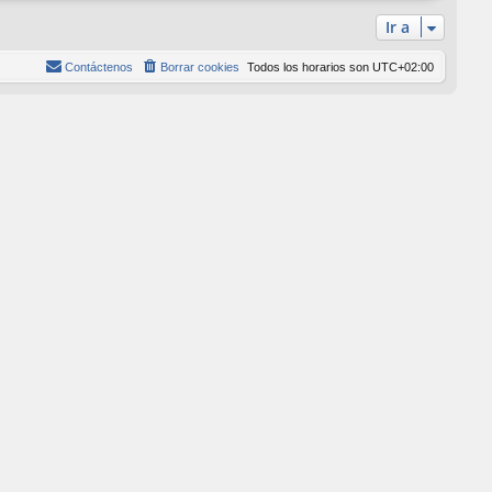
l
Ir a
t
i
Contáctenos
Borrar cookies
Todos los horarios son
UTC+02:00
m
o
m
e
n
s
a
j
e