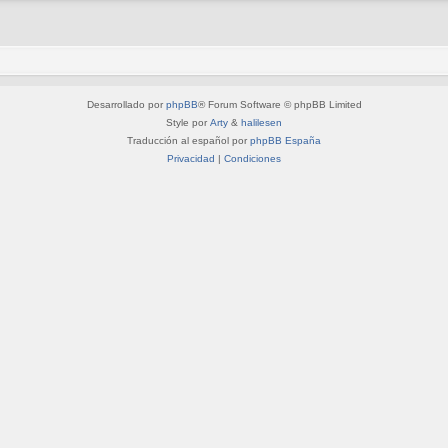
Desarrollado por
phpBB
® Forum Software © phpBB Limited
Style por
Arty
&
halilesen
Traducción al español por
phpBB España
Privacidad
|
Condiciones