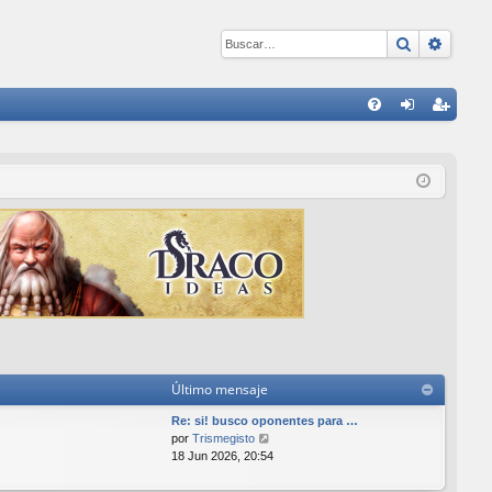
Buscar
Búsqu
E
FA
de
eg
Q
nti
ist
fic
ra
ar
rs
se
e
Último mensaje
Re: si! busco oponentes para …
V
por
Trismegisto
e
18 Jun 2026, 20:54
r
ú