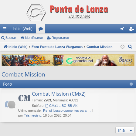
Inicio (Web)
nl
Buscar
Identificarse
or
Registrarse
de
eg
B
ac
Inicio (Web)
Foro Punta de Lanza Wargames
os
Combat Mission
nti
ist
u
es
fic
ra
s
rá
ar
rs
c
Combat Mission
a
pi
se
e
r
Foro
do
s
Combat Mission (CMx2)
Temas
:
2283
,
Mensajes
:
43331
Subforo:
CMx1 :: BO-BB-AK
Último mensaje:
Re: si! busco oponentes para …
por
Trismegisto
, 18 Jun 2026, 20:54
Ir a