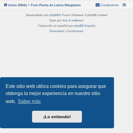
Inicio (Web)
Foro Punta de Lanza Wargames
Contáctenos
Desarrollado por
phpBB
® Forum Software © phpBB Limited
Style por
Arty
&
halilesen
Traducción al español por
phpBB España
Privacidad
|
Condiciones
Este sitio web utiliza cookies para asegurar que
obtenga la mejor experiencia en nuestro sitio
web.
Saber más
¡Lo entiendo!