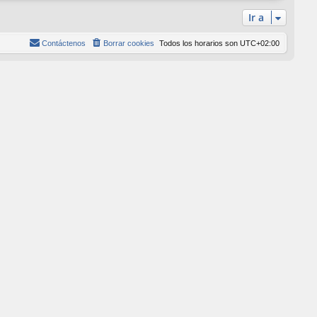
l
Ir a
t
i
Contáctenos
Borrar cookies
Todos los horarios son
UTC+02:00
m
o
m
e
n
s
a
j
e