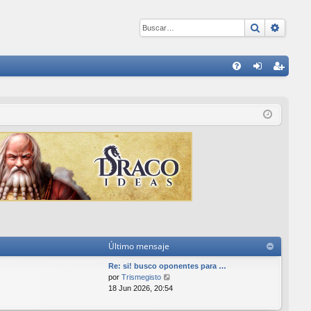
Buscar
Búsqu
E
FA
de
eg
Q
nti
ist
fic
ra
ar
rs
se
e
Último mensaje
Re: si! busco oponentes para …
V
por
Trismegisto
e
18 Jun 2026, 20:54
r
ú