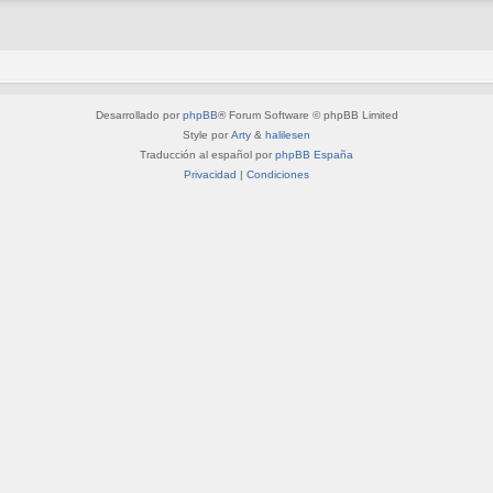
Desarrollado por
phpBB
® Forum Software © phpBB Limited
Style por
Arty
&
halilesen
Traducción al español por
phpBB España
Privacidad
|
Condiciones