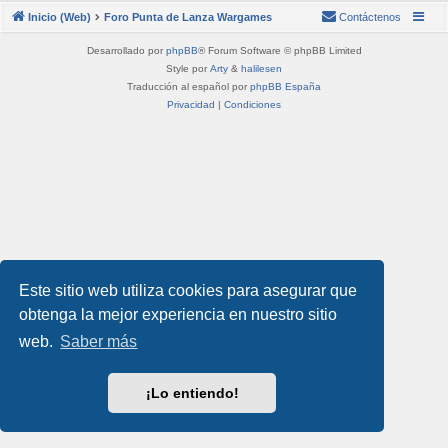
Inicio (Web)
Foro Punta de Lanza Wargames
Contáctenos
Desarrollado por
phpBB
® Forum Software © phpBB Limited
Style por
Arty
&
halilesen
Traducción al español por
phpBB España
Privacidad
|
Condiciones
Este sitio web utiliza cookies para asegurar que
obtenga la mejor experiencia en nuestro sitio
web.
Saber más
¡Lo entiendo!