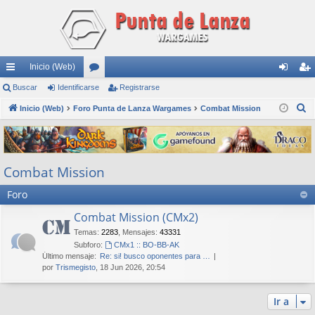
Inicio (Web)
nl
Buscar
Identificarse
or
Registrarse
de
eg
B
ac
Inicio (Web)
Foro Punta de Lanza Wargames
os
Combat Mission
nti
ist
u
es
fic
ra
s
rá
ar
rs
c
Combat Mission
a
pi
se
e
r
Foro
do
s
Combat Mission (CMx2)
Temas
:
2283
,
Mensajes
:
43331
Subforo:
CMx1 :: BO-BB-AK
Último mensaje:
Re: si! busco oponentes para …
por
Trismegisto
, 18 Jun 2026, 20:54
Ir a