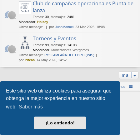
Club de campañas operacionales Punta de
lanza
Temas
:
30
,
Mensajes
:
2481
Moderador:
Halsey
Último mensaje:
por
JuanManuel
, 23 Mar 2026, 18:08
Torneos y Eventos
Temas
:
99
,
Mensajes
:
14108
Moderador:
Moderadores Wargames
Último mensaje:
Re: CAMPAÑA DEL EBRO (WIS)
por
Piteas
, 14 May 2026, 14:52
Ir a
Inicio (Web)
Foro Punta de Lanza Wargames
Contáctenos
Este sitio web utiliza cookies para asegurar que
Desarrollado por
phpBB
® Forum Software © phpBB Limited
obtenga la mejor experiencia en nuestro sitio
Style por
Arty
&
halilesen
web.
Saber más
Traducción al español por
phpBB España
Privacidad
|
Condiciones
¡Lo entiendo!