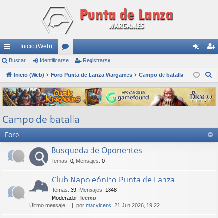
Inicio (Web)
nl
Buscar
Identificarse
or
Registrarse
de
eg
B
ac
Inicio (Web)
Foro Punta de Lanza Wargames
os
Campo de batalla
nti
ist
u
es
fic
ra
s
rá
ar
rs
c
Campo de batalla
a
pi
se
e
r
Foro
do
s
Busqueda de Oponentes
Temas
:
0
,
Mensajes
:
0
Club Napoleónico Punta de Lanza
Temas
:
39
,
Mensajes
:
1848
Moderador:
lecrop
Último mensaje:
por
macvicens
, 21 Jun 2026, 19:22