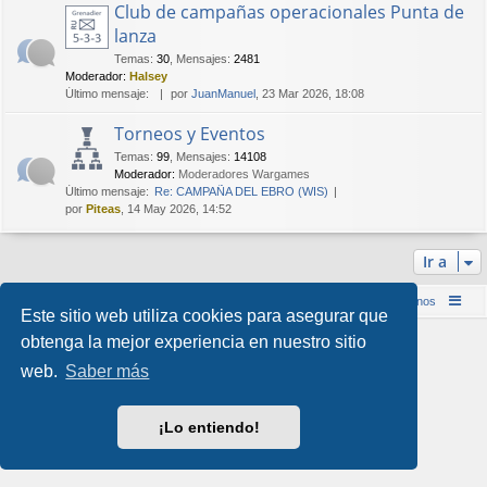
Club de campañas operacionales Punta de
lanza
Temas
:
30
,
Mensajes
:
2481
Moderador:
Halsey
Último mensaje:
por
JuanManuel
, 23 Mar 2026, 18:08
Torneos y Eventos
Temas
:
99
,
Mensajes
:
14108
Moderador:
Moderadores Wargames
Último mensaje:
Re: CAMPAÑA DEL EBRO (WIS)
por
Piteas
, 14 May 2026, 14:52
Ir a
Inicio (Web)
Foro Punta de Lanza Wargames
Contáctenos
Este sitio web utiliza cookies para asegurar que
Desarrollado por
phpBB
® Forum Software © phpBB Limited
obtenga la mejor experiencia en nuestro sitio
Style por
Arty
&
halilesen
web.
Saber más
Traducción al español por
phpBB España
Privacidad
|
Condiciones
¡Lo entiendo!