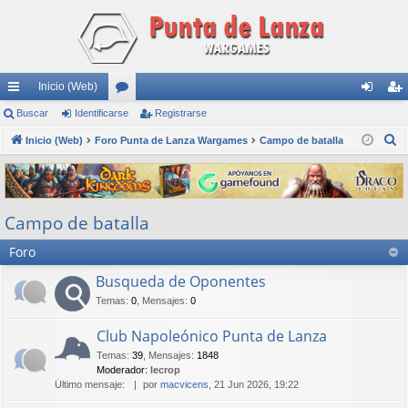
Inicio (Web)
nl
Buscar
Identificarse
or
Registrarse
de
eg
B
ac
Inicio (Web)
Foro Punta de Lanza Wargames
os
Campo de batalla
nti
ist
u
es
fic
ra
s
rá
ar
rs
c
Campo de batalla
a
pi
se
e
r
Foro
do
s
Busqueda de Oponentes
Temas
:
0
,
Mensajes
:
0
Club Napoleónico Punta de Lanza
Temas
:
39
,
Mensajes
:
1848
Moderador:
lecrop
Último mensaje:
por
macvicens
, 21 Jun 2026, 19:22