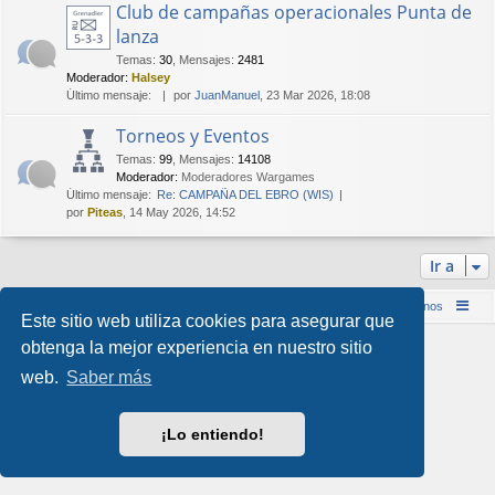
Club de campañas operacionales Punta de
lanza
Temas
:
30
,
Mensajes
:
2481
Moderador:
Halsey
Último mensaje:
por
JuanManuel
, 23 Mar 2026, 18:08
Torneos y Eventos
Temas
:
99
,
Mensajes
:
14108
Moderador:
Moderadores Wargames
Último mensaje:
Re: CAMPAÑA DEL EBRO (WIS)
por
Piteas
, 14 May 2026, 14:52
Ir a
Inicio (Web)
Foro Punta de Lanza Wargames
Contáctenos
Este sitio web utiliza cookies para asegurar que
Desarrollado por
phpBB
® Forum Software © phpBB Limited
obtenga la mejor experiencia en nuestro sitio
Style por
Arty
&
halilesen
web.
Saber más
Traducción al español por
phpBB España
Privacidad
|
Condiciones
¡Lo entiendo!