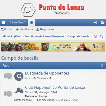
Inicio (Web)
nl
Buscar
Identificarse
or
Registrarse
de
eg
B
ac
Inicio (Web)
Foro Punta de Lanza Wargames
os
Campo de batalla
nti
ist
u
es
fic
ra
s
rá
ar
rs
c
Campo de batalla
a
pi
se
e
r
Foro
do
s
Busqueda de Oponentes
Temas
:
0
,
Mensajes
:
0
Club Napoleónico Punta de Lanza
Temas
:
39
,
Mensajes
:
1848
Moderador:
lecrop
Último mensaje:
por
macvicens
, 21 Jun 2026, 19:22