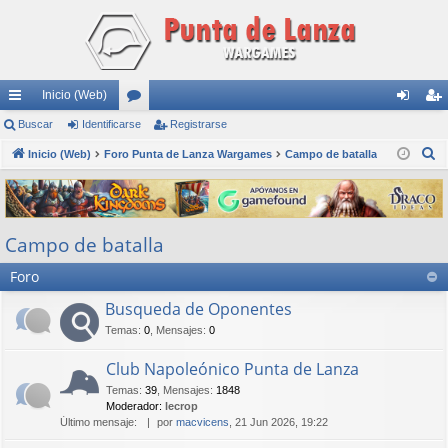
Inicio (Web)
nl
Buscar
Identificarse
or
Registrarse
de
eg
B
ac
Inicio (Web)
Foro Punta de Lanza Wargames
os
Campo de batalla
nti
ist
u
es
fic
ra
s
rá
ar
rs
c
Campo de batalla
a
pi
se
e
r
Foro
do
s
Busqueda de Oponentes
Temas
:
0
,
Mensajes
:
0
Club Napoleónico Punta de Lanza
Temas
:
39
,
Mensajes
:
1848
Moderador:
lecrop
Último mensaje:
por
macvicens
, 21 Jun 2026, 19:22