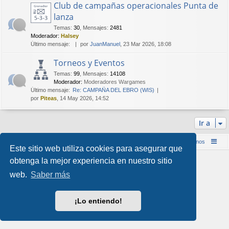
Club de campañas operacionales Punta de
lanza
Temas
:
30
,
Mensajes
:
2481
Moderador:
Halsey
Último mensaje:
por
JuanManuel
, 23 Mar 2026, 18:08
Torneos y Eventos
Temas
:
99
,
Mensajes
:
14108
Moderador:
Moderadores Wargames
Último mensaje:
Re: CAMPAÑA DEL EBRO (WIS)
por
Piteas
, 14 May 2026, 14:52
Ir a
Inicio (Web)
Foro Punta de Lanza Wargames
Contáctenos
Este sitio web utiliza cookies para asegurar que
Desarrollado por
phpBB
® Forum Software © phpBB Limited
obtenga la mejor experiencia en nuestro sitio
Style por
Arty
&
halilesen
web.
Saber más
Traducción al español por
phpBB España
Privacidad
|
Condiciones
¡Lo entiendo!