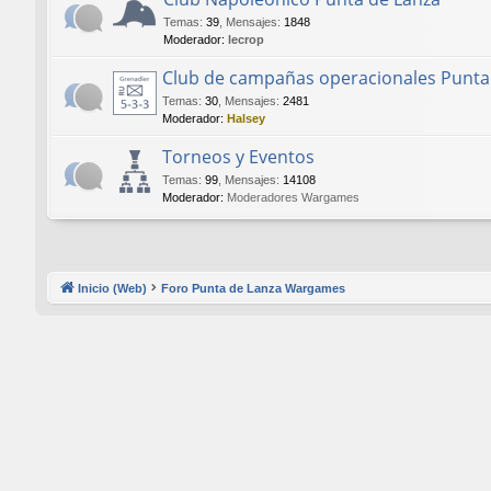
Temas
:
39
,
Mensajes
:
1848
Moderador:
lecrop
Club de campañas operacionales Punta
Temas
:
30
,
Mensajes
:
2481
Moderador:
Halsey
Torneos y Eventos
Temas
:
99
,
Mensajes
:
14108
Moderador:
Moderadores Wargames
Inicio (Web)
Foro Punta de Lanza Wargames