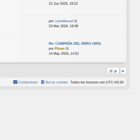
e
21 Jun 2026, 19:22
r
ú
l
V
por
JuanManuel
t
e
23 Mar 2026, 18:08
i
r
m
ú
o
l
m
Re: CAMPAÑA DEL EBRO (WIS)
t
V
e
por
Piteas
i
e
n
14 May 2026, 14:52
m
r
s
o
ú
a
m
l
j
Ir a
e
t
e
n
i
s
Contáctenos
Borrar cookies
Todos los horarios son
UTC+02:00
m
a
o
j
m
e
e
n
s
a
j
e