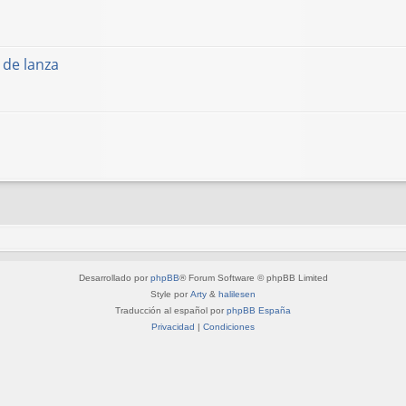
 de lanza
Desarrollado por
phpBB
® Forum Software © phpBB Limited
Style por
Arty
&
halilesen
Traducción al español por
phpBB España
Privacidad
|
Condiciones