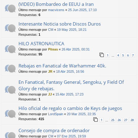
(VIDEO) Bombardeo de EEUU a Iran
Último mensaje por
macvicens
«
25 Jun 2025, 17:10
Respuestas:
6
Interesante Noticia sobre Discos Duros
Último mensaje por
CM
«
19 May 2025, 18:21
Respuestas:
1
HILO ASTRONAUTICA
Último mensaje por
Piteas
«
26 Abr 2025, 00:31
Respuestas:
95
1
4
5
6
7
…
Rebajas en Fanatical de Warhammer 40k.
Último mensaje por
JR
«
18 Abr 2025, 16:56
En Fanatical, Fantasy General, Sengoku, y Field Of
Glory de rebajas.
Último mensaje por
JJ
«
15 Abr 2025, 17:23
Respuestas:
1
Hilo oficial de regalo o cambio de Keys de juegos
Último mensaje por
LordSpain
«
20 Mar 2025, 22:35
Respuestas:
415
1
25
26
27
28
…
Consejo de compra de ordenador
Último mensaje por
CM
«
07 Ene 2025, 19:59