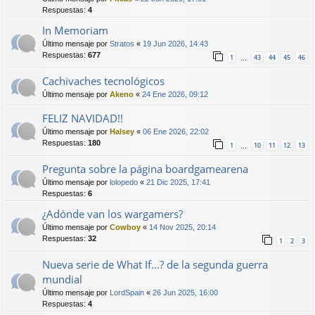
Respuestas:
4
In Memoriam
Último mensaje por
Stratos
«
19 Jun 2026, 14:43
Respuestas:
677
1
43
44
45
46
…
Cachivaches tecnológicos
Último mensaje por
Akeno
«
24 Ene 2026, 09:12
FELIZ NAVIDAD!!
Último mensaje por
Halsey
«
06 Ene 2026, 22:02
Respuestas:
180
1
10
11
12
13
…
Pregunta sobre la página boardgamearena
Último mensaje por
lolopedo
«
21 Dic 2025, 17:41
Respuestas:
6
¿Adónde van los wargamers?
Último mensaje por
Cowboy
«
14 Nov 2025, 20:14
Respuestas:
32
1
2
3
Nueva serie de What If...? de la segunda guerra
mundial
Último mensaje por
LordSpain
«
26 Jun 2025, 16:00
Respuestas:
4