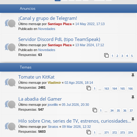
Anuncios
¡Canal y grupo de Telegram!
Último mensaje por
Santiago Plaza
«
14 May 2022, 17:13
Publicado en
Novedades
Servidor Discord PdL (tipo TeamSpeak)
Último mensaje por
Santiago Plaza
«
13 Mar 2024, 17:12
Publicado en
Novedades
Respuestas:
63
1
2
3
4
5
Temas
Tomate un KitKat
Último mensaje por
Vladimir
«
02 Ago 2026, 18:14
Respuestas:
2481
1
163
164
165
166
…
La abadia del Gamer
Último mensaje por
joselillo
«
05 Jul 2026, 20:30
Respuestas:
547
1
34
35
36
37
…
Hilo sobre Cine, series de TV, estrenos, curiosidades...
Último mensaje por
Stratos
«
09 Mar 2026, 12:32
Respuestas:
5603
1
371
372
373
374
…