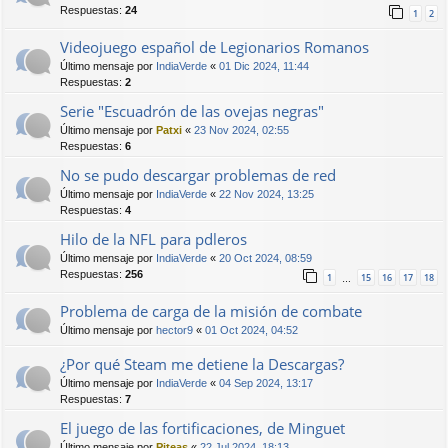
Respuestas:
24
1
2
Videojuego español de Legionarios Romanos
Último mensaje por
IndiaVerde
«
01 Dic 2024, 11:44
Respuestas:
2
Serie "Escuadrón de las ovejas negras"
Último mensaje por
Patxi
«
23 Nov 2024, 02:55
Respuestas:
6
No se pudo descargar problemas de red
Último mensaje por
IndiaVerde
«
22 Nov 2024, 13:25
Respuestas:
4
Hilo de la NFL para pdleros
Último mensaje por
IndiaVerde
«
20 Oct 2024, 08:59
Respuestas:
256
1
15
16
17
18
…
Problema de carga de la misión de combate
Último mensaje por
hector9
«
01 Oct 2024, 04:52
¿Por qué Steam me detiene la Descargas?
Último mensaje por
IndiaVerde
«
04 Sep 2024, 13:17
Respuestas:
7
El juego de las fortificaciones, de Minguet
Último mensaje por
Piteas
«
22 Jul 2024, 18:13