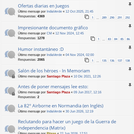
Ofertas diarias en Juegos
Último mensaje por
IndiaVerde
«
12 Oct 2025, 21:45
Respuestas:
4369
1
289
290
291
292
…
Impresionante documento gráfico
Último mensaje por
CM
«
12 Nov 2024, 12:45
Respuestas:
1278
1
83
84
85
86
…
Humor instantáneo :D
Último mensaje por
IndiaVerde
«
04 Nov 2024, 02:00
Respuestas:
2065
1
135
136
137
138
…
Salón de los héroes - In Memoriam
Último mensaje por
Santiago Plaza
«
10 Dic 2021, 12:26
Antes de poner mensajes lee esto:
Último mensaje por
Santiago Plaza
«
09 Jun 2017, 12:16
Respuestas:
2
La 82º Airborne en Normandia (en Inglés)
Último mensaje por
IndiaVerde
«
30 Jun 2026, 12:19
Reclutando para hacer un juego de la Guerra de
independencia (Matrix)
Último mensaje por
Piteas
«
22 Jun 2026, 17:51