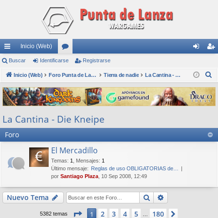
Inicio (Web)
nl
Buscar
Identificarse
or
Registrarse
de
eg
B
ac
Inicio (Web)
os
Foro Punta de Lanza Wargames
Tierra de nadie
La Cantina - Die Kneipe
nti
ist
u
es
fic
ra
s
rá
ar
rs
c
La Cantina - Die Kneipe
a
pi
se
e
r
Foro
do
s
El Mercadillo
Temas
:
1
,
Mensajes
:
1
Último mensaje:
Reglas de uso OBLIGATORIAS de…
por
Santiago Plaza
, 10 Sep 2008, 12:49
Buscar
Búsqueda avan
Nuevo Tema
Página
1
de
180
2
3
4
5
180
1
Siguiente
5382 temas
…