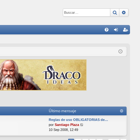
Buscar
Búsqu
E
FA
de
eg
Q
nti
ist
fic
ra
ar
rs
se
e
Último mensaje
Reglas de uso OBLIGATORIAS de…
V
por
Santiago Plaza
e
10 Sep 2008, 12:49
r
ú