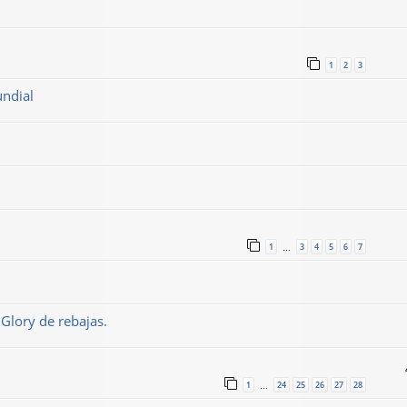
1
2
3
undial
1
3
4
5
6
7
…
 Glory de rebajas.
1
24
25
26
27
28
…