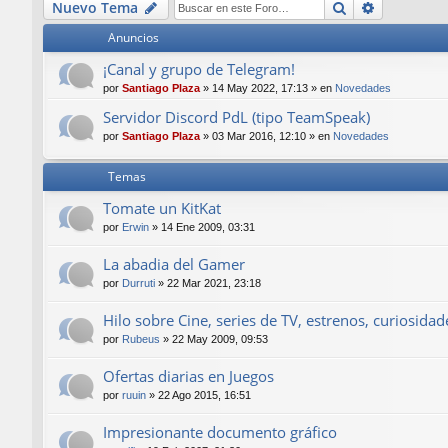
Buscar
Búsqueda
Nuevo Tema
Anuncios
¡Canal y grupo de Telegram!
por
Santiago Plaza
»
14 May 2022, 17:13
» en
Novedades
Servidor Discord PdL (tipo TeamSpeak)
por
Santiago Plaza
»
03 Mar 2016, 12:10
» en
Novedades
Temas
Tomate un KitKat
por
Erwin
»
14 Ene 2009, 03:31
La abadia del Gamer
por
Durruti
»
22 Mar 2021, 23:18
Hilo sobre Cine, series de TV, estrenos, curiosidade
por
Rubeus
»
22 May 2009, 09:53
Ofertas diarias en Juegos
por
ruuin
»
22 Ago 2015, 16:51
Impresionante documento gráfico