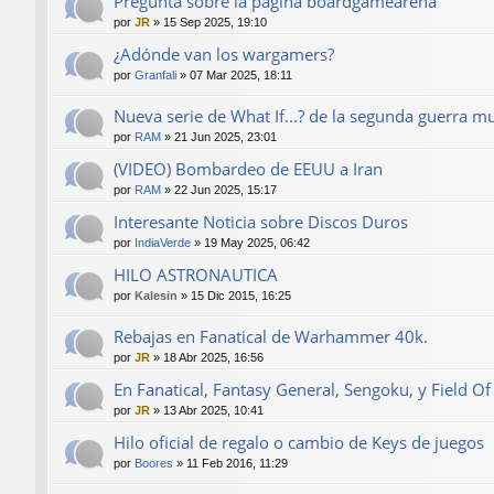
Pregunta sobre la página boardgamearena
por
JR
»
15 Sep 2025, 19:10
¿Adónde van los wargamers?
por
Granfali
»
07 Mar 2025, 18:11
Nueva serie de What If...? de la segunda guerra m
por
RAM
»
21 Jun 2025, 23:01
(VIDEO) Bombardeo de EEUU a Iran
por
RAM
»
22 Jun 2025, 15:17
Interesante Noticia sobre Discos Duros
por
IndiaVerde
»
19 May 2025, 06:42
HILO ASTRONAUTICA
por
Kalesin
»
15 Dic 2015, 16:25
Rebajas en Fanatical de Warhammer 40k.
por
JR
»
18 Abr 2025, 16:56
En Fanatical, Fantasy General, Sengoku, y Field Of
por
JR
»
13 Abr 2025, 10:41
Hilo oficial de regalo o cambio de Keys de juegos
por
Boores
»
11 Feb 2016, 11:29