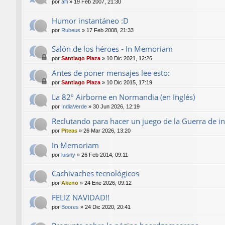
por
alfi
»
19 Feb 2007, 21:30
Humor instantáneo :D
por
Rubeus
»
17 Feb 2008, 21:33
Salón de los héroes - In Memoriam
por
Santiago Plaza
»
10 Dic 2021, 12:26
Antes de poner mensajes lee esto:
por
Santiago Plaza
»
10 Dic 2015, 17:19
La 82º Airborne en Normandia (en Inglés)
por
IndiaVerde
»
30 Jun 2026, 12:19
Reclutando para hacer un juego de la Guerra de i
por
Piteas
»
26 Mar 2026, 13:20
In Memoriam
por
luisny
»
26 Feb 2014, 09:11
Cachivaches tecnológicos
por
Akeno
»
24 Ene 2026, 09:12
FELIZ NAVIDAD!!
por
Boores
»
24 Dic 2020, 20:41