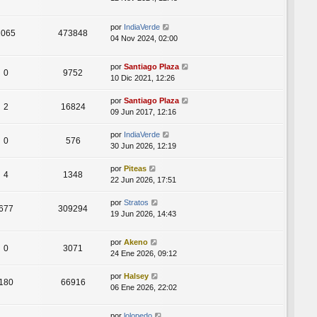
por
IndiaVerde
2065
473848
04 Nov 2024, 02:00
por
Santiago Plaza
0
9752
10 Dic 2021, 12:26
por
Santiago Plaza
2
16824
09 Jun 2017, 12:16
por
IndiaVerde
0
576
30 Jun 2026, 12:19
por
Piteas
4
1348
22 Jun 2026, 17:51
por
Stratos
677
309294
19 Jun 2026, 14:43
por
Akeno
0
3071
24 Ene 2026, 09:12
por
Halsey
180
66916
06 Ene 2026, 22:02
por
lolopedo