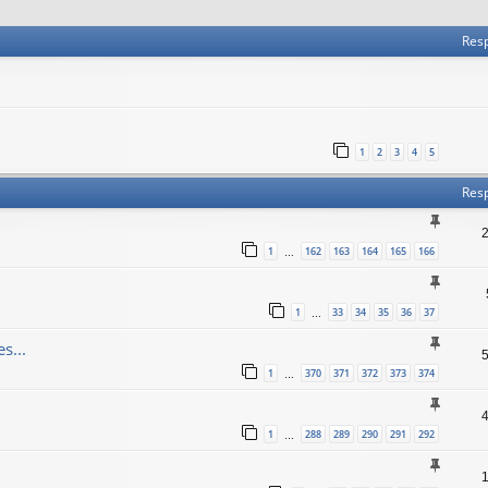
 avanzada
Res
1
2
3
4
5
Res
1
162
163
164
165
166
…
1
33
34
35
36
37
…
s...
1
370
371
372
373
374
…
1
288
289
290
291
292
…