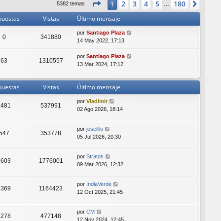
Página
1
de
180
2
3
4
5
180
1
Sigui
5382 temas
…
l
t
puestas
Vistas
Último mensaje
i
m
por
Santiago Plaza
0
341880
o
14 May 2022, 17:13
m
e
por
Santiago Plaza
63
1310557
n
13 Mar 2024, 17:12
s
a
j
puestas
Vistas
Último mensaje
e
por
Vladimir
2481
537991
02 Ago 2026, 18:14
por
joselillo
547
353778
05 Jul 2026, 20:30
por
Stratos
5603
1776001
09 Mar 2026, 12:32
por
IndiaVerde
4369
1164423
12 Oct 2025, 21:45
por
CM
1278
477148
12 Nov 2024, 12:45