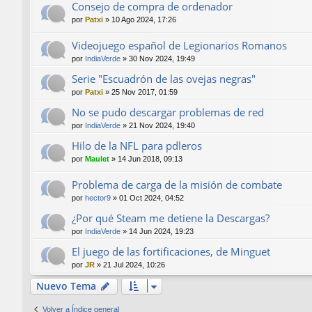
Consejo de compra de ordenador
por
Patxi
»
10 Ago 2024, 17:26
Videojuego español de Legionarios Romanos
por
IndiaVerde
»
30 Nov 2024, 19:49
Serie "Escuadrón de las ovejas negras"
por
Patxi
»
25 Nov 2017, 01:59
No se pudo descargar problemas de red
por
IndiaVerde
»
21 Nov 2024, 19:40
Hilo de la NFL para pdleros
por
Maulet
»
14 Jun 2018, 09:13
Problema de carga de la misión de combate
por
hector9
»
01 Oct 2024, 04:52
¿Por qué Steam me detiene la Descargas?
por
IndiaVerde
»
14 Jun 2024, 19:23
El juego de las fortificaciones, de Minguet
por
JR
»
21 Jul 2024, 10:26
Nuevo Tema
Volver a Índice general