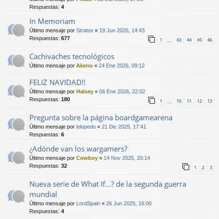
Respuestas:
4
In Memoriam
Último mensaje por
Stratos
«
19 Jun 2026, 14:43
Respuestas:
677
1
43
44
45
46
…
Cachivaches tecnológicos
Último mensaje por
Akeno
«
24 Ene 2026, 09:12
FELIZ NAVIDAD!!
Último mensaje por
Halsey
«
06 Ene 2026, 22:02
Respuestas:
180
1
10
11
12
13
…
Pregunta sobre la página boardgamearena
Último mensaje por
lolopedo
«
21 Dic 2025, 17:41
Respuestas:
6
¿Adónde van los wargamers?
Último mensaje por
Cowboy
«
14 Nov 2025, 20:14
Respuestas:
32
1
2
3
Nueva serie de What If...? de la segunda guerra
mundial
Último mensaje por
LordSpain
«
26 Jun 2025, 16:00
Respuestas:
4