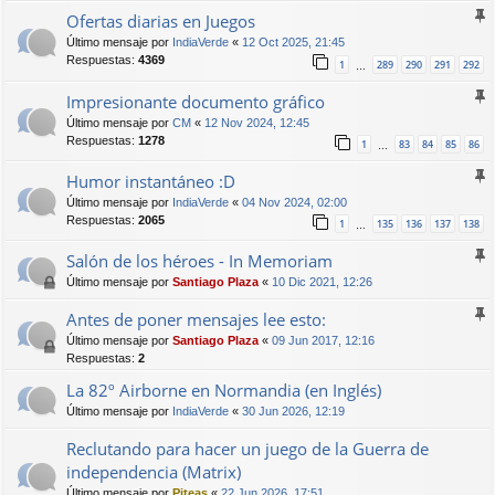
Ofertas diarias en Juegos
Último mensaje por
IndiaVerde
«
12 Oct 2025, 21:45
Respuestas:
4369
1
289
290
291
292
…
Impresionante documento gráfico
Último mensaje por
CM
«
12 Nov 2024, 12:45
Respuestas:
1278
1
83
84
85
86
…
Humor instantáneo :D
Último mensaje por
IndiaVerde
«
04 Nov 2024, 02:00
Respuestas:
2065
1
135
136
137
138
…
Salón de los héroes - In Memoriam
Último mensaje por
Santiago Plaza
«
10 Dic 2021, 12:26
Antes de poner mensajes lee esto:
Último mensaje por
Santiago Plaza
«
09 Jun 2017, 12:16
Respuestas:
2
La 82º Airborne en Normandia (en Inglés)
Último mensaje por
IndiaVerde
«
30 Jun 2026, 12:19
Reclutando para hacer un juego de la Guerra de
independencia (Matrix)
Último mensaje por
Piteas
«
22 Jun 2026, 17:51