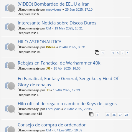
(VIDEO) Bombardeo de EEUU a Iran
Último mensaje por
macvicens
«
25 Jun 2025, 17:10
Respuestas:
6
Interesante Noticia sobre Discos Duros
Último mensaje por
CM
«
19 May 2025, 18:21
Respuestas:
1
HILO ASTRONAUTICA
Último mensaje por
Piteas
«
26 Abr 2025, 00:31
Respuestas:
95
1
4
5
6
7
…
Rebajas en Fanatical de Warhammer 40k.
Último mensaje por
JR
«
18 Abr 2025, 16:56
En Fanatical, Fantasy General, Sengoku, y Field Of
Glory de rebajas.
Último mensaje por
JJ
«
15 Abr 2025, 17:23
Respuestas:
1
Hilo oficial de regalo o cambio de Keys de juegos
Último mensaje por
LordSpain
«
20 Mar 2025, 22:35
Respuestas:
415
1
25
26
27
28
…
Consejo de compra de ordenador
Último mensaje por
CM
«
07 Ene 2025, 19:59