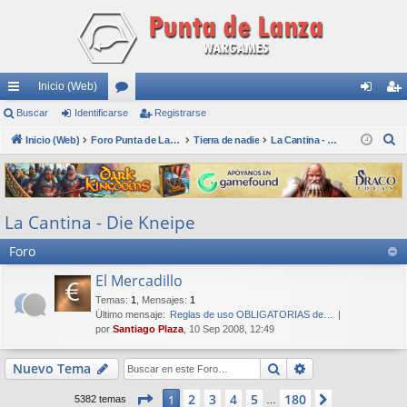
Inicio (Web)
nl
Buscar
Identificarse
or
Registrarse
de
eg
B
ac
Inicio (Web)
os
Foro Punta de Lanza Wargames
Tierra de nadie
La Cantina - Die Kneipe
nti
ist
u
es
fic
ra
s
rá
ar
rs
c
La Cantina - Die Kneipe
a
pi
se
e
r
Foro
do
s
El Mercadillo
Temas
:
1
,
Mensajes
:
1
Último mensaje:
Reglas de uso OBLIGATORIAS de…
por
Santiago Plaza
, 10 Sep 2008, 12:49
Buscar
Búsqueda avan
Nuevo Tema
Página
1
de
180
2
3
4
5
180
1
Siguiente
5382 temas
…