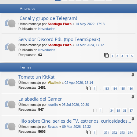
Anuncios
¡Canal y grupo de Telegram!
Último mensaje por
Santiago Plaza
«
14 May 2022, 17:13
Publicado en
Novedades
Servidor Discord PdL (tipo TeamSpeak)
Último mensaje por
Santiago Plaza
«
13 Mar 2024, 17:12
Publicado en
Novedades
Respuestas:
63
1
2
3
4
5
Temas
Tomate un KitKat
Último mensaje por
Vladimir
«
02 Ago 2026, 18:14
Respuestas:
2481
1
163
164
165
166
…
La abadia del Gamer
Último mensaje por
joselillo
«
05 Jul 2026, 20:30
Respuestas:
547
1
34
35
36
37
…
Hilo sobre Cine, series de TV, estrenos, curiosidades...
Último mensaje por
Stratos
«
09 Mar 2026, 12:32
Respuestas:
5603
1
371
372
373
374
…