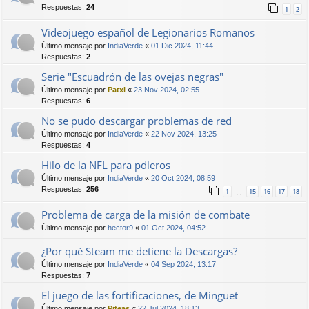
Respuestas:
24
1
2
Videojuego español de Legionarios Romanos
Último mensaje por
IndiaVerde
«
01 Dic 2024, 11:44
Respuestas:
2
Serie "Escuadrón de las ovejas negras"
Último mensaje por
Patxi
«
23 Nov 2024, 02:55
Respuestas:
6
No se pudo descargar problemas de red
Último mensaje por
IndiaVerde
«
22 Nov 2024, 13:25
Respuestas:
4
Hilo de la NFL para pdleros
Último mensaje por
IndiaVerde
«
20 Oct 2024, 08:59
Respuestas:
256
1
15
16
17
18
…
Problema de carga de la misión de combate
Último mensaje por
hector9
«
01 Oct 2024, 04:52
¿Por qué Steam me detiene la Descargas?
Último mensaje por
IndiaVerde
«
04 Sep 2024, 13:17
Respuestas:
7
El juego de las fortificaciones, de Minguet
Último mensaje por
Piteas
«
22 Jul 2024, 18:13