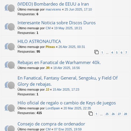
(VIDEO) Bombardeo de EEUU a Iran
Último mensaje por
macvicens
«
25 Jun 2025, 17:10
Respuestas:
6
Interesante Noticia sobre Discos Duros
Último mensaje por
CM
«
19 May 2025, 18:21
Respuestas:
1
HILO ASTRONAUTICA
Último mensaje por
Piteas
«
26 Abr 2025, 00:31
Respuestas:
95
1
4
5
6
7
…
Rebajas en Fanatical de Warhammer 40k.
Último mensaje por
JR
«
18 Abr 2025, 16:56
En Fanatical, Fantasy General, Sengoku, y Field Of
Glory de rebajas.
Último mensaje por
JJ
«
15 Abr 2025, 17:23
Respuestas:
1
Hilo oficial de regalo o cambio de Keys de juegos
Último mensaje por
LordSpain
«
20 Mar 2025, 22:35
Respuestas:
415
1
25
26
27
28
…
Consejo de compra de ordenador
Último mensaje por
CM
«
07 Ene 2025, 19:59