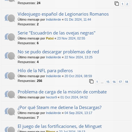
Respuestas:
24
1
2
Videojuego español de Legionarios Romanos
Último mensaje por
IndiaVerde
«
01 Dic 2024, 11:44
Respuestas:
2
Serie "Escuadrón de las ovejas negras"
Último mensaje por
Patxi
«
23 Nov 2024, 02:55
Respuestas:
6
No se pudo descargar problemas de red
Último mensaje por
IndiaVerde
«
22 Nov 2024, 13:25
Respuestas:
4
Hilo de la NFL para pdleros
Último mensaje por
IndiaVerde
«
20 Oct 2024, 08:59
Respuestas:
256
1
15
16
17
18
…
Problema de carga de la misión de combate
Último mensaje por
hector9
«
01 Oct 2024, 04:52
¿Por qué Steam me detiene la Descargas?
Último mensaje por
IndiaVerde
«
04 Sep 2024, 13:17
Respuestas:
7
El juego de las fortificaciones, de Minguet
Último mensaje por
Piteas
«
22 Jul 2024, 18:13