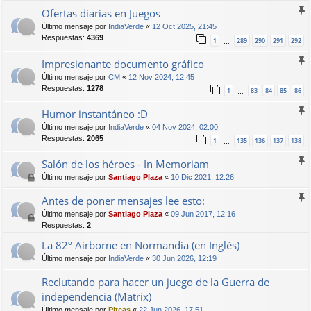
Ofertas diarias en Juegos
Último mensaje por
IndiaVerde
«
12 Oct 2025, 21:45
Respuestas:
4369
1
289
290
291
292
…
Impresionante documento gráfico
Último mensaje por
CM
«
12 Nov 2024, 12:45
Respuestas:
1278
1
83
84
85
86
…
Humor instantáneo :D
Último mensaje por
IndiaVerde
«
04 Nov 2024, 02:00
Respuestas:
2065
1
135
136
137
138
…
Salón de los héroes - In Memoriam
Último mensaje por
Santiago Plaza
«
10 Dic 2021, 12:26
Antes de poner mensajes lee esto:
Último mensaje por
Santiago Plaza
«
09 Jun 2017, 12:16
Respuestas:
2
La 82º Airborne en Normandia (en Inglés)
Último mensaje por
IndiaVerde
«
30 Jun 2026, 12:19
Reclutando para hacer un juego de la Guerra de
independencia (Matrix)
Último mensaje por
Piteas
«
22 Jun 2026, 17:51