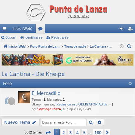
Inicio (Web)
nl
Buscar
Identificarse
or
Registrarse
de
eg
B
ac
Inicio (Web)
os
Foro Punta de Lanza Wargames
Tierra de nadie
La Cantina - Die Kneipe
nti
ist
u
es
fic
ra
s
rá
ar
rs
c
La Cantina - Die Kneipe
a
pi
se
e
r
Foro
do
s
El Mercadillo
Temas
:
1
,
Mensajes
:
1
Último mensaje:
Reglas de uso OBLIGATORIAS de…
por
Santiago Plaza
, 10 Sep 2008, 12:49
Buscar
Búsqueda avan
Nuevo Tema
Página
1
de
180
2
3
4
5
180
1
Siguiente
5382 temas
…