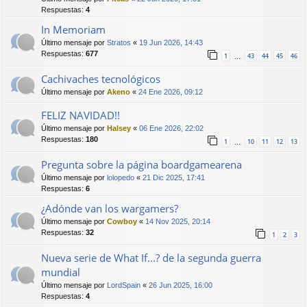
Respuestas:
4
In Memoriam
Último mensaje por
Stratos
«
19 Jun 2026, 14:43
Respuestas:
677
1
43
44
45
46
…
Cachivaches tecnológicos
Último mensaje por
Akeno
«
24 Ene 2026, 09:12
FELIZ NAVIDAD!!
Último mensaje por
Halsey
«
06 Ene 2026, 22:02
Respuestas:
180
1
10
11
12
13
…
Pregunta sobre la página boardgamearena
Último mensaje por
lolopedo
«
21 Dic 2025, 17:41
Respuestas:
6
¿Adónde van los wargamers?
Último mensaje por
Cowboy
«
14 Nov 2025, 20:14
Respuestas:
32
1
2
3
Nueva serie de What If...? de la segunda guerra
mundial
Último mensaje por
LordSpain
«
26 Jun 2025, 16:00
Respuestas:
4