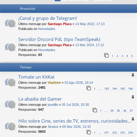
Anuncios
¡Canal y grupo de Telegram!
Último mensaje por
Santiago Plaza
«
14 May 2022, 17:13
Publicado en
Novedades
Servidor Discord PdL (tipo TeamSpeak)
Último mensaje por
Santiago Plaza
«
13 Mar 2024, 17:12
Publicado en
Novedades
Respuestas:
63
1
2
3
4
5
Temas
Tomate un KitKat
Último mensaje por
Vladimir
«
02 Ago 2026, 18:14
Respuestas:
2481
1
163
164
165
166
…
La abadia del Gamer
Último mensaje por
joselillo
«
05 Jul 2026, 20:30
Respuestas:
547
1
34
35
36
37
…
Hilo sobre Cine, series de TV, estrenos, curiosidades...
Último mensaje por
Stratos
«
09 Mar 2026, 12:32
Respuestas:
5603
1
371
372
373
374
…