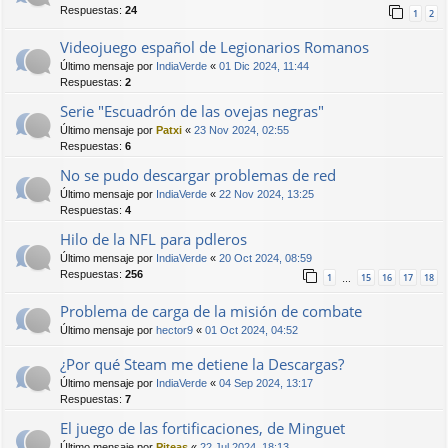
Respuestas:
24
1
2
Videojuego español de Legionarios Romanos
Último mensaje por
IndiaVerde
«
01 Dic 2024, 11:44
Respuestas:
2
Serie "Escuadrón de las ovejas negras"
Último mensaje por
Patxi
«
23 Nov 2024, 02:55
Respuestas:
6
No se pudo descargar problemas de red
Último mensaje por
IndiaVerde
«
22 Nov 2024, 13:25
Respuestas:
4
Hilo de la NFL para pdleros
Último mensaje por
IndiaVerde
«
20 Oct 2024, 08:59
Respuestas:
256
1
15
16
17
18
…
Problema de carga de la misión de combate
Último mensaje por
hector9
«
01 Oct 2024, 04:52
¿Por qué Steam me detiene la Descargas?
Último mensaje por
IndiaVerde
«
04 Sep 2024, 13:17
Respuestas:
7
El juego de las fortificaciones, de Minguet
Último mensaje por
Piteas
«
22 Jul 2024, 18:13