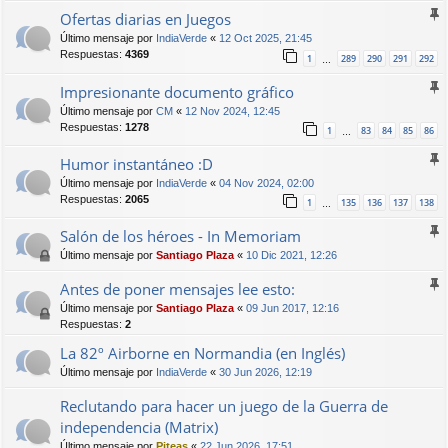
Ofertas diarias en Juegos
Último mensaje por
IndiaVerde
«
12 Oct 2025, 21:45
Respuestas:
4369
1
289
290
291
292
…
Impresionante documento gráfico
Último mensaje por
CM
«
12 Nov 2024, 12:45
Respuestas:
1278
1
83
84
85
86
…
Humor instantáneo :D
Último mensaje por
IndiaVerde
«
04 Nov 2024, 02:00
Respuestas:
2065
1
135
136
137
138
…
Salón de los héroes - In Memoriam
Último mensaje por
Santiago Plaza
«
10 Dic 2021, 12:26
Antes de poner mensajes lee esto:
Último mensaje por
Santiago Plaza
«
09 Jun 2017, 12:16
Respuestas:
2
La 82º Airborne en Normandia (en Inglés)
Último mensaje por
IndiaVerde
«
30 Jun 2026, 12:19
Reclutando para hacer un juego de la Guerra de
independencia (Matrix)
Último mensaje por
Piteas
«
22 Jun 2026, 17:51