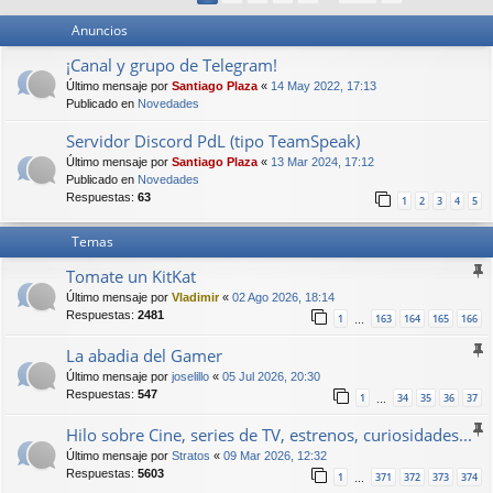
Anuncios
¡Canal y grupo de Telegram!
Último mensaje por
Santiago Plaza
«
14 May 2022, 17:13
Publicado en
Novedades
Servidor Discord PdL (tipo TeamSpeak)
Último mensaje por
Santiago Plaza
«
13 Mar 2024, 17:12
Publicado en
Novedades
Respuestas:
63
1
2
3
4
5
Temas
Tomate un KitKat
Último mensaje por
Vladimir
«
02 Ago 2026, 18:14
Respuestas:
2481
1
163
164
165
166
…
La abadia del Gamer
Último mensaje por
joselillo
«
05 Jul 2026, 20:30
Respuestas:
547
1
34
35
36
37
…
Hilo sobre Cine, series de TV, estrenos, curiosidades...
Último mensaje por
Stratos
«
09 Mar 2026, 12:32
Respuestas:
5603
1
371
372
373
374
…