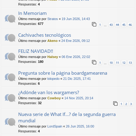
Respuestas:
4
In Memoriam
Último mensaje por
Stratos
«
19 Jun 2026, 14:43
Respuestas:
677
1
43
44
45
46
…
Cachivaches tecnológicos
Último mensaje por
Akeno
«
24 Ene 2026, 09:12
FELIZ NAVIDAD!!
Último mensaje por
Halsey
«
06 Ene 2026, 22:02
Respuestas:
180
1
10
11
12
13
…
Pregunta sobre la página boardgamearena
Último mensaje por
lolopedo
«
21 Dic 2025, 17:41
Respuestas:
6
¿Adónde van los wargamers?
Último mensaje por
Cowboy
«
14 Nov 2025, 20:14
Respuestas:
32
1
2
3
Nueva serie de What If...? de la segunda guerra
mundial
Último mensaje por
LordSpain
«
26 Jun 2025, 16:00
Respuestas:
4