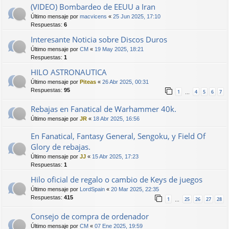
(VIDEO) Bombardeo de EEUU a Iran
Último mensaje por
macvicens
«
25 Jun 2025, 17:10
Respuestas:
6
Interesante Noticia sobre Discos Duros
Último mensaje por
CM
«
19 May 2025, 18:21
Respuestas:
1
HILO ASTRONAUTICA
Último mensaje por
Piteas
«
26 Abr 2025, 00:31
Respuestas:
95
1
4
5
6
7
…
Rebajas en Fanatical de Warhammer 40k.
Último mensaje por
JR
«
18 Abr 2025, 16:56
En Fanatical, Fantasy General, Sengoku, y Field Of
Glory de rebajas.
Último mensaje por
JJ
«
15 Abr 2025, 17:23
Respuestas:
1
Hilo oficial de regalo o cambio de Keys de juegos
Último mensaje por
LordSpain
«
20 Mar 2025, 22:35
Respuestas:
415
1
25
26
27
28
…
Consejo de compra de ordenador
Último mensaje por
CM
«
07 Ene 2025, 19:59