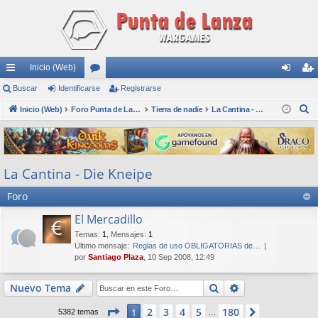
Inicio (Web)
nl
Buscar
Identificarse
or
Registrarse
de
eg
B
ac
Inicio (Web)
os
Foro Punta de Lanza Wargames
Tierra de nadie
La Cantina - Die Kneipe
nti
ist
u
es
fic
ra
s
rá
ar
rs
c
La Cantina - Die Kneipe
a
pi
se
e
r
Foro
do
s
El Mercadillo
Temas
:
1
,
Mensajes
:
1
Último mensaje:
Reglas de uso OBLIGATORIAS de…
por
Santiago Plaza
, 10 Sep 2008, 12:49
Buscar
Búsqueda avan
Nuevo Tema
Página
1
de
180
2
3
4
5
180
1
Siguiente
5382 temas
…